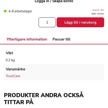
Logga in / Skapa konto
byt båda bakhjul samtidig.
300
kr
4-8 arbetsdagar
exkl. moms
Litet
Lägg till i varukorg
hjul
på
Rollator
Let's
Ytterligare information
Passar till
Fly
mängd
Vikt
0.2 kg
Varumärke
TrustCare
PRODUKTER ANDRA OCKSÅ
TITTAR PÅ