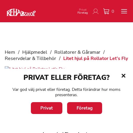
Privat
0
Företag
Hem
/
Hjälpmedel
/
Rollatorer & Gåramar
/
Reservdelar & Tillbehör
/
Litet hjul på Rollator Let’s Fly
PRIVAT ELLER FÖRETAG?
Litet hjul på Rollator Let's
Var god välj privat eller företag. Detta förändrar hur moms
Fly
presenteras.
Privat
Företag
Art:
0473N
Reservdel till Rollator Let’s Fly och Let’s Go Out från Trustcare.
Bakhjul med lager, navkapsel och monteringssats. Säljs styckvis.
För bättre köregenskaper rekommenderas att byta hjul parvis, dvs