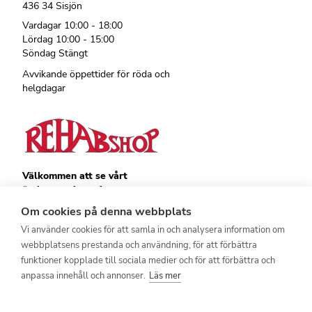
436 34 Sisjön
Vardagar 10:00 - 18:00
Lördag 10:00 - 15:00
Söndag Stängt
Avvikande öppettider för röda och
helgdagar
Välkommen att se vårt
övriga sortiment!
Royalrest
Om cookies på denna webbplats
Stärkevästen
Vi använder cookies för att samla in och analysera information om
Heatknife
webbplatsens prestanda och användning, för att förbättra
Bauerfeind
Stimulite
funktioner kopplade till sociala medier och för att förbättra och
anpassa innehåll och annonser.
Läs mer