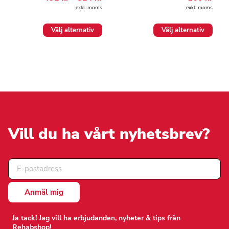
492.00 kr
exkl. moms
exkl. moms
till
524.00 kr
Den
Den
Välj alternativ
Välj alternativ
här
här
produkten
produkten
har
har
flera
flera
varianter.
varianter.
De
De
olika
olika
alternativen
alternativen
kan
kan
väljas
väljas
på
på
Vill du ha vårt nyhetsbrev?
produktsidan
produktsidan
Ja tack! Jag vill ha erbjudanden, nyheter & tips från
Rehabshop!