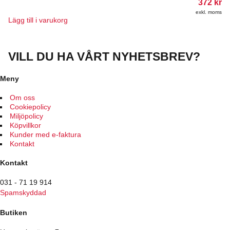
372
kr
alternativen
kan
exkl. moms
Lägg till i varukorg
väljas
på
produktsidan
VILL DU HA VÅRT NYHETSBREV?
Meny
Om oss
Cookiepolicy
Miljöpolicy
Köpvillkor
Kunder med e-faktura
Kontakt
Kontakt
031 - 71 19 914
Spamskyddad
Butiken