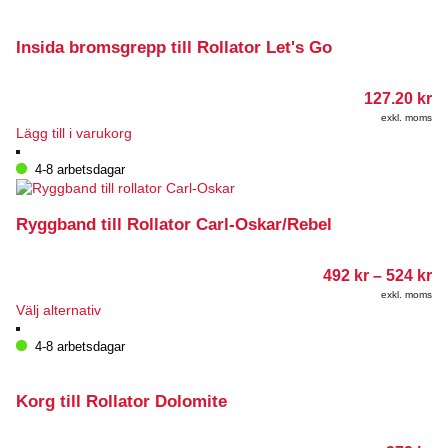
Insida bromsgrepp till Rollator Let's Go
127.20
kr
exkl. moms
Lägg till i varukorg
4-8 arbetsdagar
Ryggband till Rollator Carl-Oskar/Rebel
Pr
492
kr
–
524
kr
49
exkl. moms
till
Den
Välj alternativ
52
här
produkten
4-8 arbetsdagar
har
flera
varianter.
Korg till Rollator Dolomite
De
olika