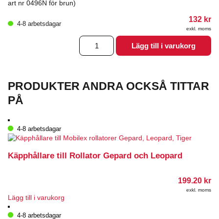
art nr 0496N för brun)
132
kr
4-8 arbetsdagar
exkl. moms
Monteringsset
Lägg till i varukorg
sits
till
Rollator
Let's
PRODUKTER ANDRA OCKSÅ TITTAR
Go
Out
PÅ
mängd
4-8 arbetsdagar
Käpphållare till Rollator Gepard och Leopard
199.20
kr
exkl. moms
Lägg till i varukorg
4-8 arbetsdagar