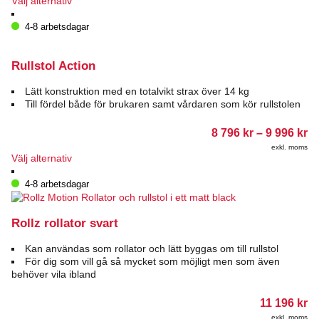
Välj alternativ
2
här
04
produkten
4-8 arbetsdagar
har
flera
varianter.
Rullstol Action
De
olika
Lätt konstruktion med en totalvikt strax över 14 kg
alternativen
Till fördel både för brukaren samt vårdaren som kör rullstolen
kan
väljas
Pr
8 796
kr
–
9 996
kr
på
8
exkl. moms
79
produktsidan
Den
Välj alternativ
till
här
9
produkten
4-8 arbetsdagar
99
har
flera
varianter.
Rollz rollator svart
De
olika
Kan användas som rollator och lätt byggas om till rullstol
alternativen
För dig som vill gå så mycket som möjligt men som även
kan
behöver vila ibland
väljas
på
11 196
kr
produktsidan
exkl. moms