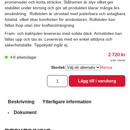
promenader och korta sträckor. Stålramen är styv vilket ger
stabilitet under körning och gör att produkten klarar många års
användning. Rullstolen är utrustad med justerbara och avtagbara
fotstöd, vilket ökar komforten för användaren. Rullstolen kan
fällas ihop utan stor kraftansträngning.
Fram- och bakhjulen levereras med solida däck. Armstöden kan
fällas upp och tas av. Levereras med en enkel sittdyna och
säkerhetsbälte. Tippskydd ingår ej.
2 720
kr
4-8 arbetsdagar
exkl. moms
Storlek
Rensa
Rullstol
Lägg till i varukorg
Classic
mängd
Beskrivning
Ytterligare information
Dokument