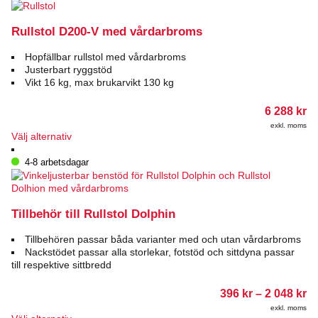
Rullstol D200-V med vårdarbroms
Hopfällbar rullstol med vårdarbroms
Justerbart ryggstöd
Vikt 16 kg, max brukarvikt 130 kg
6 288
kr
exkl. moms
Den
Välj alternativ
här
produkten
4-8 arbetsdagar
har
flera
varianter.
De
Tillbehör till Rullstol Dolphin
olika
alternativen
Tillbehören passar båda varianter med och utan vårdarbroms
kan
Nackstödet passar alla storlekar, fotstöd och sittdyna passar
väljas
till respektive sittbredd
på
produktsidan
Pr
396
kr
–
2 048
kr
39
exkl. moms
till
Den