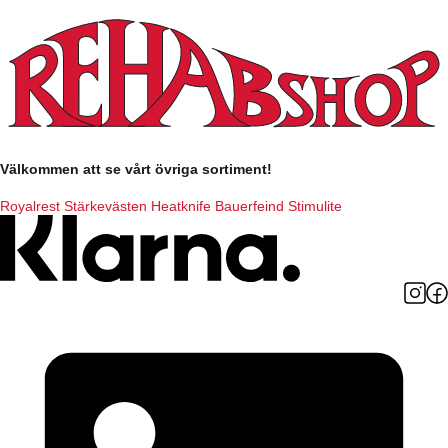
Välkommen att se vårt övriga sortiment!
Royalrest
Stärkevästen
Heatknife
Bauerfeind
Stimulite