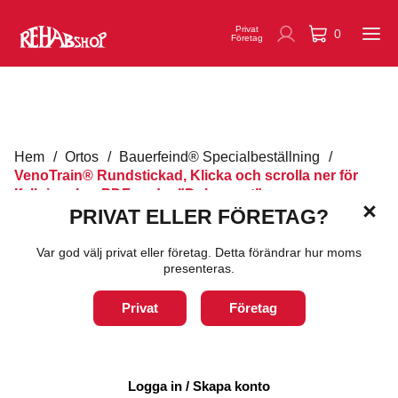
Privat
0
Företag
Hem
/
Ortos
/
Bauerfeind® Specialbeställning
/
VenoTrain® Rundstickad, Klicka och scrolla ner för
Ifyllningsbar PDF under ”Dokument”
PRIVAT ELLER FÖRETAG?
Var god välj privat eller företag. Detta förändrar hur moms
presenteras.
VenoTrain® Rundstickad,
Klicka och scrolla ner för
Privat
Företag
Ifyllningsbar PDF under
"Dokument"
Logga in / Skapa konto