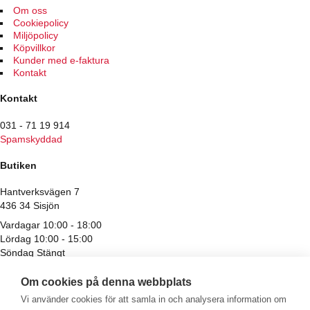
alternativen
Om oss
kan
Cookiepolicy
väljas
Miljöpolicy
på
Köpvillkor
produktsidan
Kunder med e-faktura
Kontakt
Kontakt
031 - 71 19 914
Spamskyddad
Butiken
Hantverksvägen 7
436 34 Sisjön
Vardagar 10:00 - 18:00
Lördag 10:00 - 15:00
Söndag Stängt
Avvikande öppettider för röda och helgdagar
Om cookies på denna webbplats
Vi använder cookies för att samla in och analysera information om