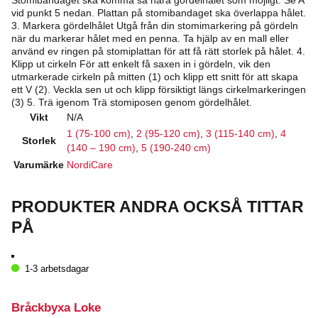
vid punkt 5 nedan. Plattan på stomibandaget ska överlappa hålet.
3. Markera gördelhålet Utgå från din stomimarkering på gördeln
när du markerar hålet med en penna. Ta hjälp av en mall eller
använd ev ringen på stomiplattan för att få rätt storlek på hålet. 4.
Klipp ut cirkeln För att enkelt få saxen in i gördeln, vik den
utmarkerade cirkeln på mitten (1) och klipp ett snitt för att skapa
ett V (2). Veckla sen ut och klipp försiktigt längs cirkelmarkeringen
(3) 5. Trä igenom Trä stomiposen genom gördelhålet.
Vikt
N/A
1 (75-100 cm)
,
2 (95-120 cm)
,
3 (115-140 cm)
,
4
Storlek
(140 – 190 cm)
,
5 (190-240 cm)
Varumärke
NordiCare
PRODUKTER ANDRA OCKSÅ TITTAR
PÅ
1-3 arbetsdagar
Bråckbyxa Loke