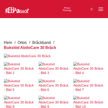
Privat
0
Företag
Hem
/
Ortos
/
Bråckband
/
Bukstöd AbdoCare 30 Bråck