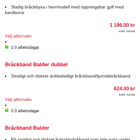
Stadig bråckbyxa i herrmodell med öppningsbar gylf med
kardborre
1 196.00
kr
exkl. moms
Den
Välj alternativ
här
produkten
1-3 arbetsdagar
har
flera
varianter.
Bråckband Balder dubbel
De
olika
Smidigt och diskret dubbelsidigt bråckband/ljumskbråckband
alternativen
kan
624.00
kr
väljas
exkl. moms
på
Den
Välj alternativ
produktsidan
här
produkten
1-3 arbetsdagar
har
flera
varianter.
Bråckband Balder
De
olika
Ett smidigt och diskret ljumskbråckband som inte syns under