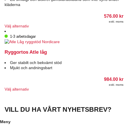
alternativen
kläderna
kan
väljas
576.00
kr
på
exkl. moms
produktsidan
Den
Välj alternativ
här
produkten
1-3 arbetsdagar
har
flera
varianter.
Ryggortos Atle låg
De
olika
Ger stabilt och bekvämt stöd
alternativen
Mjukt och andningsbart
kan
väljas
984.00
kr
på
exkl. moms
produktsidan
Den
Välj alternativ
här
produkten
har
VILL DU HA VÅRT NYHETSBREV?
flera
varianter.
De
Meny
olika