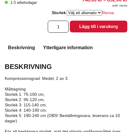
1-3 arbetsdagar
74
exkl. moms
till
85
Storlek
Rensa
Bukstöd
Lägg till i varukorg
AbdoCare
30
Bråck
mängd
Beskrivning
Ytterligare information
BESKRIVNING
Kompressionsgrad: Medel, 2 av 3.
Måttagning:
Storlek 1: 75-100 cm,
Storlek 2: 95-120 cm,
Storlek 3: 115-140 cm,
Storlek 4: 140-190 cm.
Storlek 5: 190-240 cm (OBS! Beställningsvara, leverans ca 10
dagar)
För att bestämma storlek, mät det största omfångsmåttet över