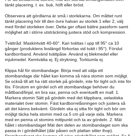
tänkt placering, t. ex. buk, höft eller bröst.
Observera att gördlarna är små i storlekarna. Om måttet runt
tänkt placering hör till den övre halvan av storlek 1 eller 2, välj
med fördel storleken över. Detta ger oftast bättre passform samt
möjlighet att i större utsträckning justera stöd och kompression.
Tvättråd: Maskintvätt 40-60°. Kan tvättas i upp till 95° ca 10
gånger (produktens livslängd förkortas vid tvätt i 95°). Förslut
kardborrband. Använd tvättpåse. Använd ej blekmedel eller
mjukmedel. Kemtvätta ej. Ej strykning. Torktumla ej.
Klippa hål för stomibandage: Börja med att välja ett
stomibandage där hålet kan komma så nära stomin som möjligt.
Se också till att ha rätt storlek på gördeln, inte för tight och inte för
lös. Förutom en gördel och ett stomibandage behöver du
måttband/linjal, en bra sax, penna och eventuellt en mall. 1.
Markera stomin Sätt på gördeln med det klippbara, oelastiska
materialet över stomin. Fäst kardborrelåsningen och justera så
att det känns bekvämt. Gördeln ska ej sitta för tight och bör om
möjligt täcka hela stomin med ca 5 cm på varje sida. Markera
med en penna ut stomins mittpunkt och ta av gördeln. 2. Mät
hålet i stomibandaget Mät den delen av stomibandaget som ska
passa in i gördelhålet (där påsen och plattan sitter ihop).
Stomibandaget ska komma så nära gördelhålet som möjligt. Se A