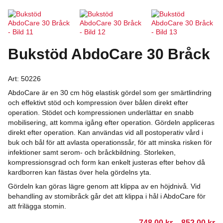
Bukstöd AbdoCare 30 Bråck
Art:
50226
AbdoCare är en 30 cm hög elastisk gördel som ger smärtlindring
och effektivt stöd och kompression över bålen direkt efter
operation. Stödet och kompressionen underlättar en snabb
mobilisering, att komma igång efter operation. Gördeln appliceras
direkt efter operation. Kan användas vid all postoperativ vård i
buk och bål för att avlasta operationssår, för att minska risken för
infektioner samt serom- och bråckbildning. Storleken,
kompressionsgrad och form kan enkelt justeras efter behov då
kardborren kan fästas över hela gördelns yta.
Gördeln kan göras lägre genom att klippa av en höjdnivå. Vid
behandling av stomibråck går det att klippa i hål i AbdoCare för
att frilägga stomin.
Pr
748.00
kr
–
852.00
kr