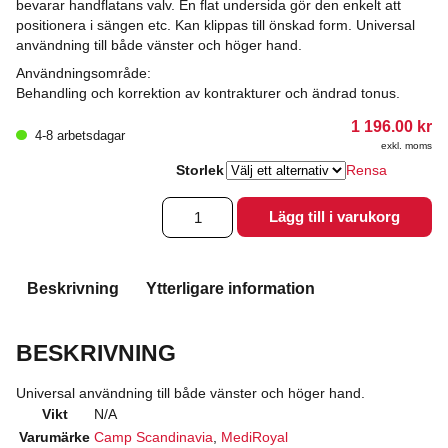
bevarar handflatans valv. En flat undersida gör den enkelt att
positionera i sängen etc. Kan klippas till önskad form. Universal
användning till både vänster och höger hand.
Användningsområde:
Behandling och korrektion av kontrakturer och ändrad tonus.
1 196.00
kr
4-8 arbetsdagar
exkl. moms
Storlek
Rensa
CARVE-
Lägg till i varukorg
IT™
Handpositioneringsortos
mängd
Beskrivning
Ytterligare information
BESKRIVNING
Universal användning till både vänster och höger hand.
Vikt
N/A
Varumärke
Camp Scandinavia
,
MediRoyal