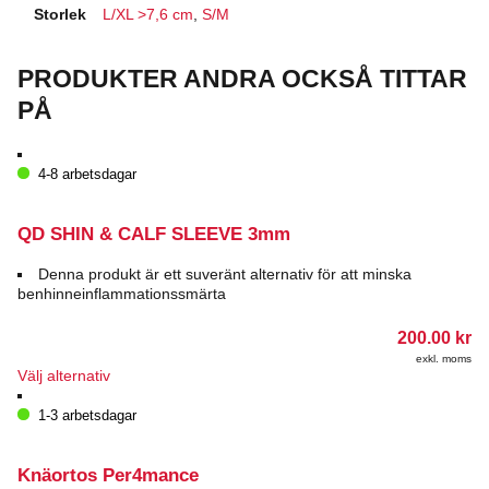
Storlek
L/XL >7,6 cm
,
S/M
PRODUKTER ANDRA OCKSÅ TITTAR
PÅ
4-8 arbetsdagar
QD SHIN & CALF SLEEVE 3mm
Denna produkt är ett suveränt alternativ för att minska
benhinneinflammationssmärta
200.00
kr
exkl. moms
Den
Välj alternativ
här
produkten
1-3 arbetsdagar
har
flera
varianter.
Knäortos Per4mance