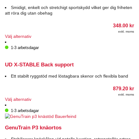
De
olika
Smidigt, enkelt och stretchigt sportskydd vilket ger dig friheten
alternativen
att röra dig utan obehag
kan
väljas
348.00
kr
på
exkl. moms
produktsidan
Den
Välj alternativ
här
produkten
1-3 arbetsdagar
har
flera
varianter.
UD X-STABLE Back support
De
olika
Ett stabilt ryggstöd med löstagbara skenor och flexibla band
alternativen
kan
879.20
kr
väljas
exkl. moms
på
Den
Välj alternativ
produktsidan
här
produkten
1-3 arbetsdagar
har
flera
varianter.
GenuTrain P3 knäortos
De
olika
Stabiliserar knäskålen vid patella luxation, retropatellär artros,