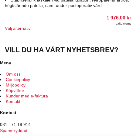
alternativen
högtstående patella, samt under postoperativ vård
kan
väljas
1 976.00
kr
på
exkl. moms
produktsidan
Den
Välj alternativ
här
produkten
har
VILL DU HA VÅRT NYHETSBREV?
flera
varianter.
De
Meny
olika
alternativen
Om oss
kan
Cookiepolicy
väljas
Miljöpolicy
på
Köpvillkor
produktsidan
Kunder med e-faktura
Kontakt
Kontakt
031 - 71 19 914
Spamskyddad