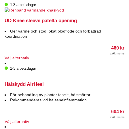
produkten
1-3 arbetsdagar
har
flera
varianter.
UD Knee sleeve patella opening
De
olika
Ger värme och stöd, ökat blodflöde och förbättrad
alternativen
koordination
kan
väljas
460
kr
på
exkl. moms
produktsidan
Den
Välj alternativ
här
produkten
1-3 arbetsdagar
har
flera
varianter.
Hälskydd AirHeel
De
olika
För behandling av plantar fasciit, hälsmärtor
alternativen
Rekommenderas vid hälseneinflammation
kan
väljas
604
kr
på
exkl. moms
produktsidan
Den
Välj alternativ
här