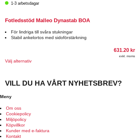
produkten
1-3 arbetsdagar
har
flera
varianter.
Fotledsstöd Malleo Dynastab BOA
De
olika
För lindriga till svåra stukningar
alternativen
Stabil ankelortos med sidoförstärkning
kan
väljas
631.20
kr
på
exkl. moms
produktsidan
Den
Välj alternativ
här
produkten
har
VILL DU HA VÅRT NYHETSBREV?
flera
varianter.
De
Meny
olika
alternativen
Om oss
kan
Cookiepolicy
väljas
Miljöpolicy
på
Köpvillkor
produktsidan
Kunder med e-faktura
Kontakt