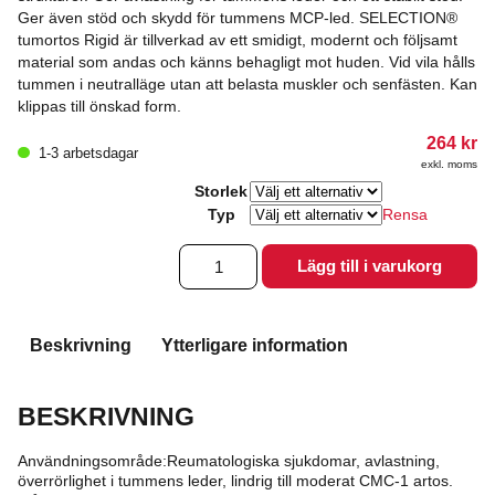
Ger även stöd och skydd för tummens MCP-led. SELECTION®
tumortos Rigid är tillverkad av ett smidigt, modernt och följsamt
material som andas och känns behagligt mot huden. Vid vila hålls
tummen i neutralläge utan att belasta muskler och senfästen. Kan
klippas till önskad form.
264
kr
1-3 arbetsdagar
exkl. moms
Storlek
Typ
Rensa
Selection
Lägg till i varukorg
Tumortos
RIGID
mängd
Beskrivning
Ytterligare information
BESKRIVNING
Användningsområde:Reumatologiska sjukdomar, avlastning,
överrörlighet i tummens leder, lindrig till moderat CMC-1 artos.