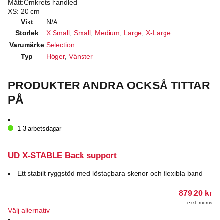
Mått:Omkrets handled
XS: 20 cm
Vikt
N/A
Storlek
X Small
,
Small
,
Medium
,
Large
,
X-Large
Varumärke
Selection
Typ
Höger
,
Vänster
PRODUKTER ANDRA OCKSÅ TITTAR
PÅ
1-3 arbetsdagar
UD X-STABLE Back support
Ett stabilt ryggstöd med löstagbara skenor och flexibla band
879.20
kr
exkl. moms
Den
Välj alternativ
här