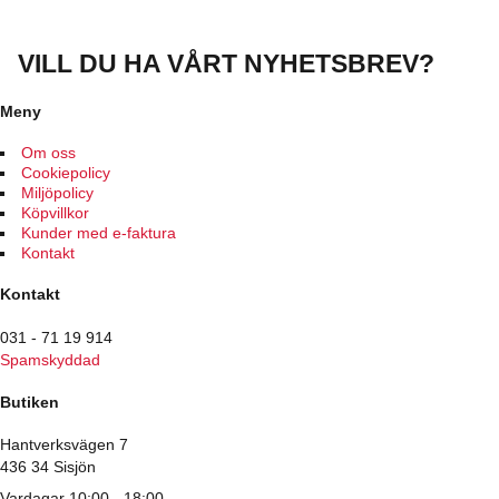
här
produkten
har
VILL DU HA VÅRT NYHETSBREV?
flera
varianter.
De
Meny
olika
alternativen
Om oss
kan
Cookiepolicy
väljas
Miljöpolicy
på
Köpvillkor
produktsidan
Kunder med e-faktura
Kontakt
Kontakt
031 - 71 19 914
Spamskyddad
Butiken
Hantverksvägen 7
436 34 Sisjön
Vardagar 10:00 - 18:00