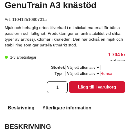
GenuTrain A3 knästöd
Art:
11041251080701a
Mjuk och behaglig ortos tillverkad i ett stickat material för bästa
passform och luftighet. Produkten ger en unik stabilitet vid olika
typer av artrossjukdomar i knäleden. Den har också en mjuk och
stabil ring som ger patella utmärkt stöd.
1 704
kr
1-3 arbetsdagar
exkl. moms
Storlek
Typ
Rensa
GenuTrain
Lägg till i varukorg
A3
knästöd
mängd
Beskrivning
Ytterligare information
BESKRIVNING