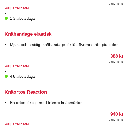
på
exkl. moms
produktsidan
Den
Välj alternativ
här
produkten
1-3 arbetsdagar
har
flera
varianter.
Knäbandage elastisk
De
olika
Mjukt och smidigt knäbandage för lätt överansträngda leder
alternativen
kan
388
kr
väljas
exkl. moms
på
Den
Välj alternativ
produktsidan
här
produkten
4-8 arbetsdagar
har
flera
varianter.
Knäortos Reaction
De
olika
En ortos för dig med främre knäsmärtor
alternativen
kan
940
kr
väljas
exkl. moms
på
Den
Välj alternativ
produktsidan