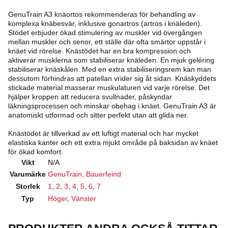
GenuTrain A3 knäortos rekommenderas för behandling av
komplexa knäbesvär, inklusive gonartros (artros i knäleden).
Stödet erbjuder ökad stimulering av muskler vid övergången
mellan muskler och senor, ett ställe där ofta smärtor uppstår i
knäet vid rörelse. Knästödet har en bra kompression och
aktiverar musklerna som stabiliserar knäleden. En mjuk geléring
stabiliserar knäskålen. Med en extra stabiliseringsrem kan man
dessutom förhindras att patellan vrider sig åt sidan. Knäskyddets
stickade material masserar muskulaturen vid varje rörelse. Det
hjälper kroppen att reducera svullnader, påskyndar
läkningsprocessen och minskar obehag i knäet. GenuTrain A3 är
anatomiskt utformad och sitter perfekt utan att glida ner.
Knästödet är tillverkad av ett luftigt material och har mycket
elastiska kanter och ett extra mjukt område på baksidan av knäet
för ökad komfort.
Vikt
N/A
Varumärke
GenuTrain, Bauerfeind
Storlek
1
,
2
,
3
,
4
,
5
,
6
,
7
Typ
Höger
,
Vänster