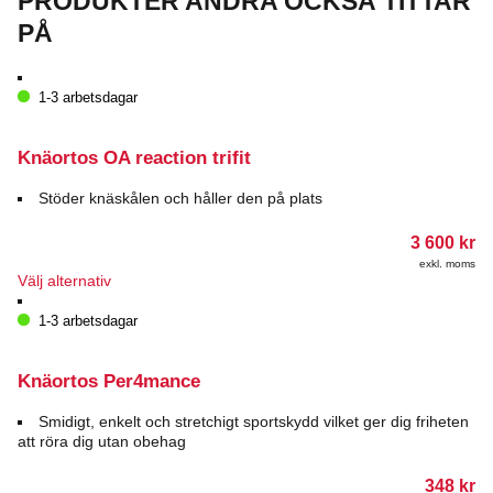
PRODUKTER ANDRA OCKSÅ TITTAR
PÅ
1-3 arbetsdagar
Knäortos OA reaction trifit
Stöder knäskålen och håller den på plats
3 600
kr
exkl. moms
Den
Välj alternativ
här
produkten
1-3 arbetsdagar
har
flera
varianter.
Knäortos Per4mance
De
olika
Smidigt, enkelt och stretchigt sportskydd vilket ger dig friheten
alternativen
att röra dig utan obehag
kan
väljas
348
kr