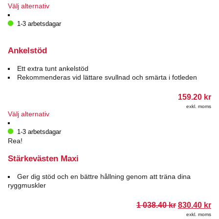
Den
Välj alternativ
här
produkten
1-3 arbetsdagar
har
flera
varianter.
Ankelstöd
De
olika
Ett extra tunt ankelstöd
alternativen
Rekommenderas vid lättare svullnad och smärta i fotleden
kan
väljas
159.20
kr
på
exkl. moms
produktsidan
Den
Välj alternativ
här
produkten
1-3 arbetsdagar
har
Rea!
flera
varianter.
Stärkevästen Maxi
De
olika
Ger dig stöd och en bättre hållning genom att träna dina
alternativen
ryggmuskler
kan
väljas
Det
D
1 038.40
kr
830.40
kr
på
ursprungli
n
exkl. moms