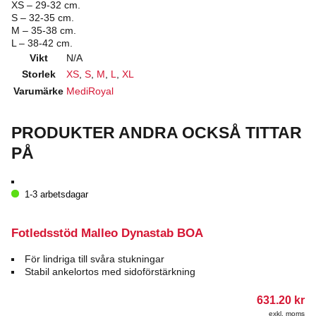
XS – 29-32 cm.
S – 32-35 cm.
M – 35-38 cm.
L – 38-42 cm.
Vikt
N/A
Storlek
XS
,
S
,
M
,
L
,
XL
Varumärke
MediRoyal
PRODUKTER ANDRA OCKSÅ TITTAR
PÅ
1-3 arbetsdagar
Fotledsstöd Malleo Dynastab BOA
För lindriga till svåra stukningar
Stabil ankelortos med sidoförstärkning
631.20
kr
exkl. moms