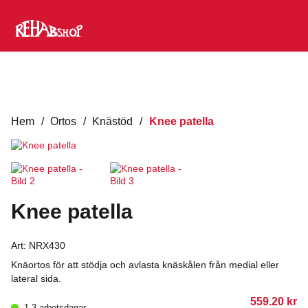
Hem
/
Ortos
/
Knästöd
/
Knee patella
Knee patella
Art:
NRX430
Knäortos för att stödja och avlasta knäskålen från medial eller
lateral sida.
559.20
kr
1-3 arbetsdagar