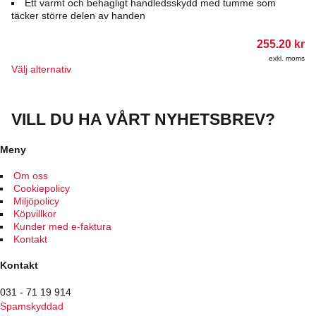
Ett varmt och behagligt handledsskydd med tumme som
täcker större delen av handen
255.20
kr
exkl. moms
Den
Välj alternativ
här
produkten
har
VILL DU HA VÅRT NYHETSBREV?
flera
varianter.
De
Meny
olika
alternativen
Om oss
kan
Cookiepolicy
väljas
Miljöpolicy
på
Köpvillkor
produktsidan
Kunder med e-faktura
Kontakt
Kontakt
031 - 71 19 914
Spamskyddad