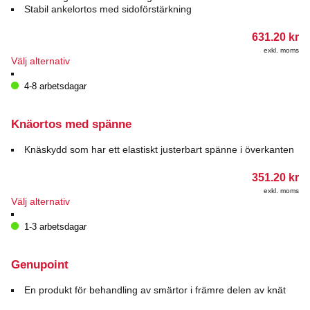
alternativen
Stabil ankelortos med sidoförstärkning
kan
väljas
631.20
kr
på
exkl. moms
produktsidan
Den
Välj alternativ
här
produkten
4-8 arbetsdagar
har
flera
varianter.
Knäortos med spänne
De
olika
Knäskydd som har ett elastiskt justerbart spänne i överkanten
alternativen
kan
351.20
kr
väljas
exkl. moms
på
Den
Välj alternativ
produktsidan
här
produkten
1-3 arbetsdagar
har
flera
varianter.
Genupoint
De
olika
En produkt för behandling av smärtor i främre delen av knät
alternativen