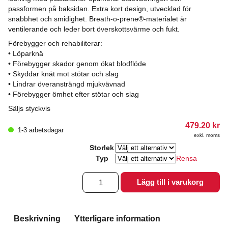
passformen på baksidan. Extra kort design, utvecklad för
snabbhet och smidighet. Breath-o-prene®-materialet är
ventilerande och leder bort överskottsvärme och fukt.
Förebygger och rehabiliterar:
• Löparknä
• Förebygger skador genom ökat blodflöde
• Skyddar knät mot stötar och slag
• Lindrar överansträngd mjukvävnad
• Förebygger ömhet efter stötar och slag
Säljs styckvis
479.20
kr
1-3 arbetsdagar
exkl. moms
Storlek
Typ
Rensa
PRN
Lägg till i varukorg
Knee
Pad
Advanced
mängd
Beskrivning
Ytterligare information