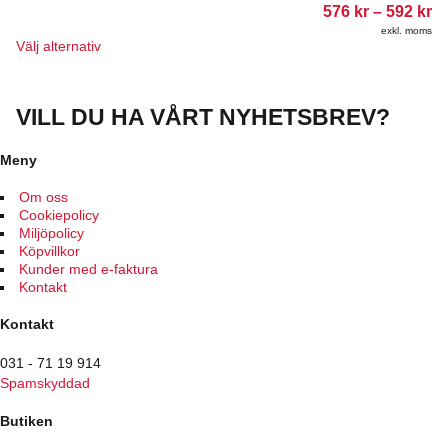
kan
Pr
576
kr
–
592
kr
väljas
57
exkl. moms
till
på
Den
Välj alternativ
59
produktsidan
här
produkten
har
VILL DU HA VÅRT NYHETSBREV?
flera
varianter.
De
Meny
olika
alternativen
Om oss
kan
Cookiepolicy
väljas
Miljöpolicy
på
Köpvillkor
produktsidan
Kunder med e-faktura
Kontakt
Kontakt
031 - 71 19 914
Spamskyddad
Butiken