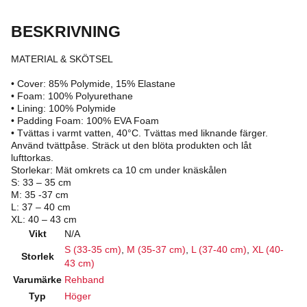
BESKRIVNING
MATERIAL & SKÖTSEL
• Cover: 85% Polymide, 15% Elastane
• Foam: 100% Polyurethane
• Lining: 100% Polymide
• Padding Foam: 100% EVA Foam
• Tvättas i varmt vatten, 40°C. Tvättas med liknande färger.
Använd tvättpåse. Sträck ut den blöta produkten och låt
lufttorkas.
Storlekar: Mät omkrets ca 10 cm under knäskålen
S: 33 – 35 cm
M: 35 -37 cm
L: 37 – 40 cm
XL: 40 – 43 cm
Vikt
N/A
S (33-35 cm)
,
M (35-37 cm)
,
L (37-40 cm)
,
XL (40-
Storlek
43 cm)
Varumärke
Rehband
Typ
Höger