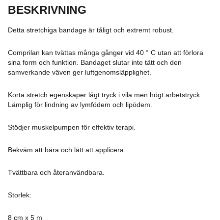
BESKRIVNING
Detta stretchiga bandage är tåligt och extremt robust.
Comprilan kan tvättas många gånger vid 40 ° C utan att förlora
sina form och funktion. Bandaget slutar inte tätt och den
samverkande väven ger luftgenomsläpplighet.
Korta stretch egenskaper lågt tryck i vila men högt arbetstryck.
Lämplig för lindning av lymfödem och lipödem.
Stödjer muskelpumpen för effektiv terapi.
Bekväm att bära och lätt att applicera.
Tvättbara och återanvändbara.
Storlek:
8 cm x 5 m