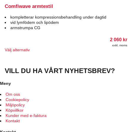
varianter.
De
Comfiwave armtextil
olika
alternativen
kompletterar kompressionsbehandling under dagtid
kan
vid lymfödem och lipödem
väljas
armstrumpa CG
på
produktsidan
2 060
kr
exkl. moms
Den
Välj alternativ
här
produkten
har
VILL DU HA VÅRT NYHETSBREV?
flera
varianter.
De
Meny
olika
alternativen
Om oss
kan
Cookiepolicy
väljas
Miljöpolicy
på
Köpvillkor
produktsidan
Kunder med e-faktura
Kontakt
Kontakt