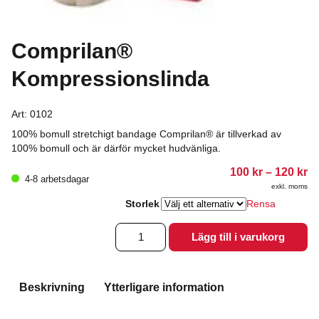
Comprilan®
Kompressionslinda
Art:
0102
100% bomull stretchigt bandage Comprilan® är tillverkad av
100% bomull och är därför mycket hudvänliga.
Pr
100
kr
–
120
kr
4-8 arbetsdagar
10
exkl. moms
till
12
Storlek
Rensa
Comprilan®
Lägg till i varukorg
Kompressionslinda
mängd
Beskrivning
Ytterligare information