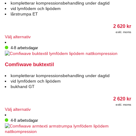
kompletterar kompressionsbehandling under dagtid
vid lymfödem och lipödem
lårstrumpa ET
2 620
kr
exkl. moms
Den
Välj alternativ
här
produkten
4-8 arbetsdagar
har
flera
varianter.
Comfiwave buktextil
De
olika
kompletterar kompressionsbehandling under dagtid
alternativen
vid lymfödem och lipödem
kan
bukhand GT
väljas
på
2 620
kr
produktsidan
exkl. moms
Den
Välj alternativ
här
produkten
4-8 arbetsdagar
har
flera