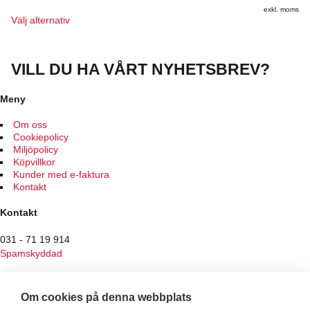
på
exkl. moms
produktsidan
Den
Välj alternativ
här
produkten
har
VILL DU HA VÅRT NYHETSBREV?
flera
varianter.
De
Meny
olika
alternativen
Om oss
kan
Cookiepolicy
väljas
Miljöpolicy
på
Köpvillkor
produktsidan
Kunder med e-faktura
Kontakt
Kontakt
031 - 71 19 914
Spamskyddad
Butiken
Om cookies på denna webbplats
Hantverksvägen 7