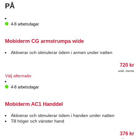
PÅ
4-8 arbetsdagar
Mobiderm CG armstrumpa wide
Aktiverar och stimulerar ödem i armen under natten
720
kr
exkl. moms
Den
Välj alternativ
här
produkten
4-8 arbetsdagar
har
flera
varianter.
Mobiderm AC1 Handdel
De
olika
Aktiverar och stimulerar ödem i handen under natten
alternativen
Till höger och vänster hand
kan
väljas
376
kr
på