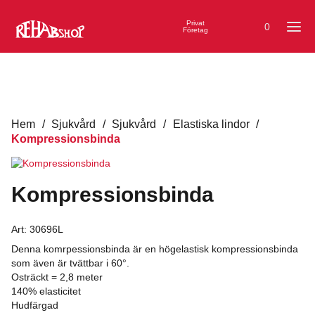
Privat
0
Företag
Hem
/
Sjukvård
/
Sjukvård
/
Elastiska lindor
/
Kompressionsbinda
Kompressionsbinda
Art:
30696L
Denna komrpessionsbinda är en högelastisk kompressionsbinda
som även är tvättbar i 60°.
Osträckt = 2,8 meter
140% elasticitet
Hudfärgad