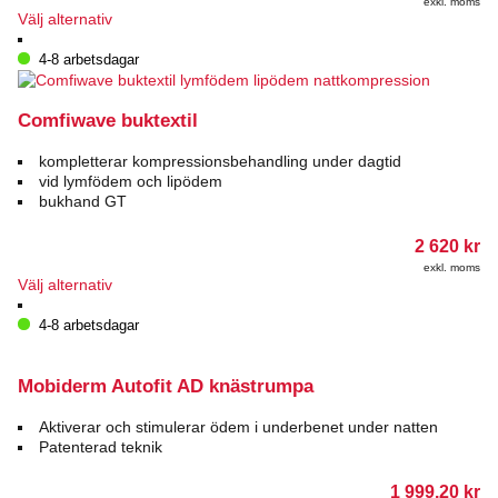
exkl. moms
produktsidan
Den
Välj alternativ
här
produkten
4-8 arbetsdagar
har
flera
varianter.
Comfiwave buktextil
De
olika
kompletterar kompressionsbehandling under dagtid
alternativen
vid lymfödem och lipödem
kan
bukhand GT
väljas
på
2 620
kr
produktsidan
exkl. moms
Den
Välj alternativ
här
produkten
4-8 arbetsdagar
har
flera
varianter.
Mobiderm Autofit AD knästrumpa
De
olika
Aktiverar och stimulerar ödem i underbenet under natten
alternativen
Patenterad teknik
kan
väljas
1 999.20
kr