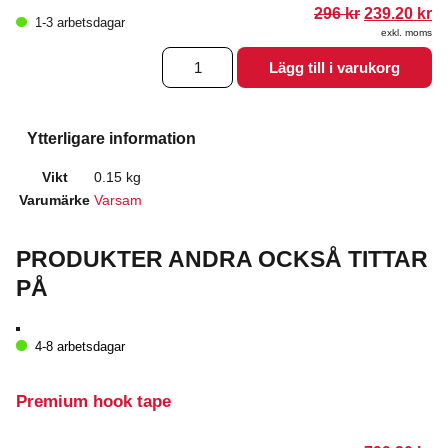
Det
D
296
kr
239.20
kr
1-3 arbetsdagar
ursprungli
n
exkl. moms
priset
pr
Förstoringsspegel
var:
är
Lägg till i varukorg
296.00 kr.
23
5X
mängd
Ytterligare information
Vikt
0.15 kg
Varumärke
Varsam
PRODUKTER ANDRA OCKSÅ TITTAR
PÅ
4-8 arbetsdagar
Premium hook tape