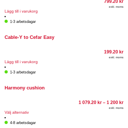
799.20
kr
exkl. moms
Lägg till i varukorg
1-3 arbetsdagar
Cable-Y to Cefar Easy
199.20
kr
exkl. moms
Lägg till i varukorg
1-3 arbetsdagar
Harmony cushion
Pr
1 079.20
kr
–
1 200
kr
1
exkl. moms
07
Den
Välj alternativ
till
här
1
produkten
4-8 arbetsdagar
20
har