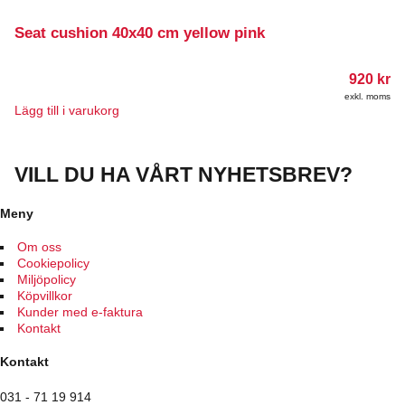
flera
varianter.
Seat cushion 40x40 cm yellow pink
De
olika
920
kr
alternativen
kan
exkl. moms
Lägg till i varukorg
väljas
på
produktsidan
VILL DU HA VÅRT NYHETSBREV?
Meny
Om oss
Cookiepolicy
Miljöpolicy
Köpvillkor
Kunder med e-faktura
Kontakt
Kontakt
031 - 71 19 914