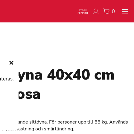
Privat
0
Företag
ttdyna 40x40 cm
nteras.
l rosa
4YP.1
yckavlastande sittdyna. För personer upp till 55 kg. Används
 tryckavlastning och smärtlindring.