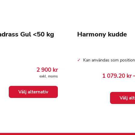
drass Gul <50 kg
Harmony kudde
Kan användas som positio
2 900
kr
1 079.20
kr
exkl. moms
Välj alternativ
Den
Välj al
här
produkten
har
flera
varianter.
De