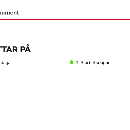
kument
TTAR PÅ
sdagar
1-3 arbetsdagar