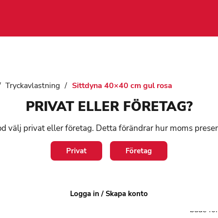
/
Tryckavlastning
/
Sittdyna 40×40 cm gul rosa
PRIVAT ELLER FÖRETAG?
Si
d välj privat eller företag. Detta förändrar hur moms prese
gu
Privat
Företag
Art:
10
Logga in / Skapa konto
Mjuk tr
både för