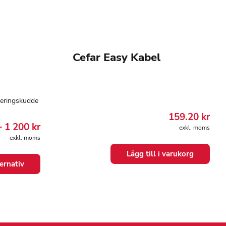
Cefar Easy Kabel
neringskudde
159.20
kr
Prisintervall:
–
1 200
kr
exkl. moms
1
exkl. moms
079.20 kr
till
Lägg till i varukorg
1
ternativ
200.00 kr