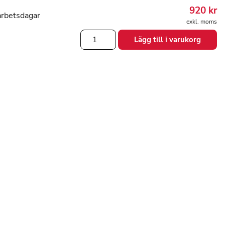
920
kr
arbetsdagar
exkl. moms
Sittdyna
Lägg till i varukorg
40x40
cm
gul
rosa
mängd