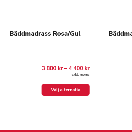
Bäddmadrass Rosa/Gul
Bäddma
Prisintervall:
3 880
kr
–
4 400
kr
3
exkl. moms
880.00 kr
till
Den
Den
4
Välj alternativ
här
här
400.00 kr
produkten
produkten
har
har
flera
flera
varianter.
varianter.
De
De