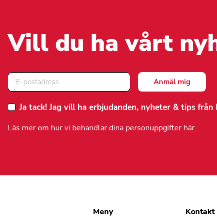
olika
olika
alternativen
alternativ
kan
kan
väljas
väljas
Vill du ha vårt ny
på
på
produktsidan
produktsi
Ja tack! Jag vill ha erbjudanden, nyheter & tips frå
Läs mer om hur vi behandlar dina personuppgifter
här
.
Meny
Kontakt