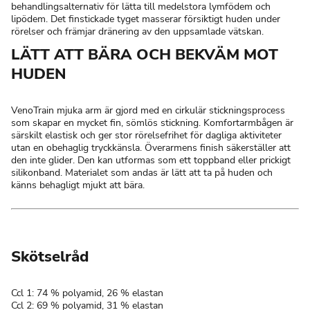
behandlingsalternativ för lätta till medelstora lymfödem och
lipödem. Det finstickade tyget masserar försiktigt huden under
rörelser och främjar dränering av den uppsamlade vätskan.
LÄTT ATT BÄRA OCH BEKVÄM MOT
HUDEN
VenoTrain mjuka arm är gjord med en cirkulär stickningsprocess
som skapar en mycket fin, sömlös stickning. Komfortarmbågen är
särskilt elastisk och ger stor rörelsefrihet för dagliga aktiviteter
utan en obehaglig tryckkänsla. Överarmens finish säkerställer att
den inte glider. Den kan utformas som ett toppband eller prickigt
silikonband. Materialet som andas är lätt att ta på huden och
känns behagligt mjukt att bära.
Skötselråd
Ccl 1: 74 % polyamid, 26 % elastan
Ccl 2: 69 % polyamid, 31 % elastan