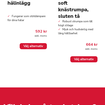
hälinlägg
soft
knästrumpa,
sluten tå
Fungerar som stötdämpare
för dina hälar
Robust strumpa som tål
högt slitage
Mjuk och hudvänlig med
592
kr
lång hållbarhet
exkl. moms
664
kr
Den
Välj alternativ
här
exkl. moms
produkten
har
Den
Välj alternativ
flera
här
varianter.
produkten
De
har
olika
flera
alternativen
varianter.
kan
De
väljas
olika
på
alternativen
produktsidan
kan
väljas
på