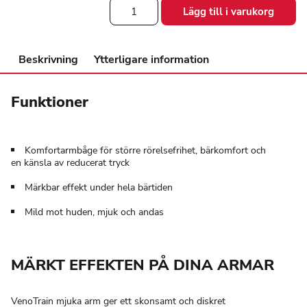
VenoTrain
Lägg till i varukorg
soft
armstrumpa
CG
mängd
Beskrivning
Ytterligare information
Funktioner
Komfortarmbåge för större rörelsefrihet, bärkomfort och
en känsla av reducerat tryck
Märkbar effekt under hela bärtiden
Mild mot huden, mjuk och andas
MÄRKT EFFEKTEN PÅ DINA ARMAR
VenoTrain mjuka arm ger ett skonsamt och diskret