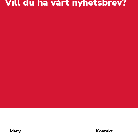
Vill du ha vårt nyhetsbrev?
produktsidan
Meny
Kontakt