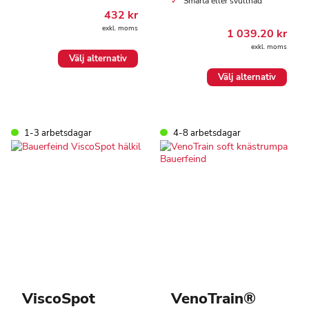
Smärta eller svullnad
432
kr
exkl. moms
1 039.20
kr
exkl. moms
Den
Välj alternativ
här
Den
Välj alternativ
produkten
här
har
produkten
flera
har
varianter.
flera
De
1-3 arbetsdagar
4-8 arbetsdagar
varianter.
olika
De
alternativen
olika
kan
alternativen
väljas
kan
på
väljas
produktsidan
på
produktsidan
ViscoSpot
VenoTrain®