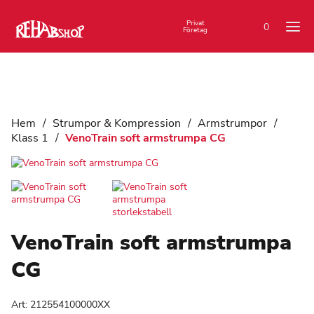
Privat
0
Företag
Hem
/
Strumpor & Kompression
/
Armstrumpor
/
Klass 1
/
VenoTrain soft armstrumpa CG
VenoTrain soft armstrumpa
CG
Art:
212554100000XX