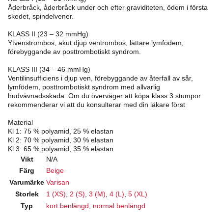
Åderbråck, åderbråck under och efter graviditeten, ödem i första
skedet, spindelvener.
KLASS II (23 – 32 mmHg)
Ytvenstrombos, akut djup ventrombos, lättare lymfödem,
förebyggande av posttrombotiskt syndrom.
KLASS III (34 – 46 mmHg)
Ventilinsufficiens i djup ven, förebyggande av återfall av sår,
lymfödem, posttrombotiskt syndrom med allvarlig
hudvävnadsskada. Om du överväger att köpa klass 3 stumpor
rekommenderar vi att du konsulterar med din läkare först
Material
Kl 1: 75 % polyamid, 25 % elastan
Kl 2: 70 % polyamid, 30 % elastan
Kl 3: 65 % polyamid, 35 % elastan
Vikt
N/A
Färg
Beige
Varumärke
Varisan
Storlek
1 (XS)
,
2 (S)
,
3 (M)
,
4 (L)
,
5 (XL)
Typ
kort benlängd
,
normal benlängd