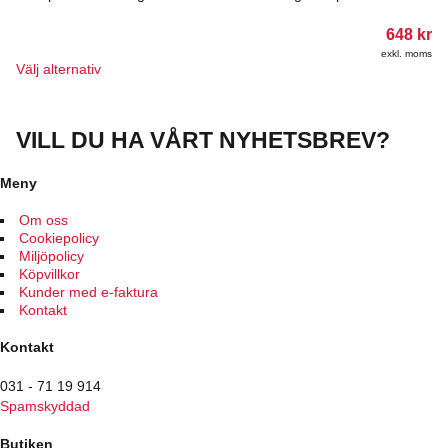
alternativen
kan
648
kr
väljas
exkl. moms
på
Den
Välj alternativ
produktsidan
här
produkten
har
VILL DU HA VÅRT NYHETSBREV?
flera
varianter.
De
Meny
olika
alternativen
Om oss
kan
Cookiepolicy
väljas
Miljöpolicy
på
Köpvillkor
produktsidan
Kunder med e-faktura
Kontakt
Kontakt
031 - 71 19 914
Spamskyddad
Butiken