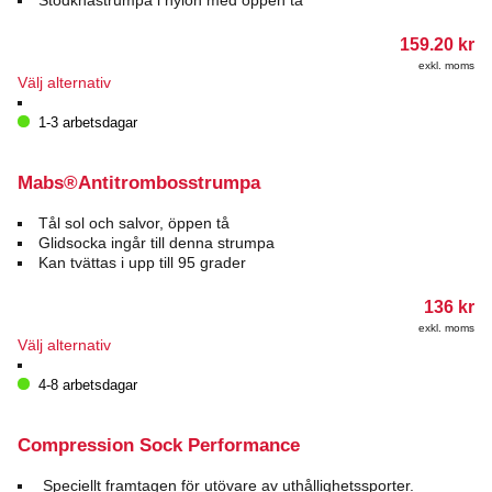
alternativen
kan
159.20
kr
väljas
exkl. moms
på
Den
Välj alternativ
produktsidan
här
produkten
1-3 arbetsdagar
har
flera
varianter.
Mabs®Antitrombosstrumpa
De
olika
Tål sol och salvor, öppen tå
alternativen
Glidsocka ingår till denna strumpa
kan
Kan tvättas i upp till 95 grader
väljas
på
136
kr
produktsidan
exkl. moms
Den
Välj alternativ
här
produkten
4-8 arbetsdagar
har
flera
varianter.
Compression Sock Performance
De
olika
Speciellt framtagen för utövare av uthållighetssporter.