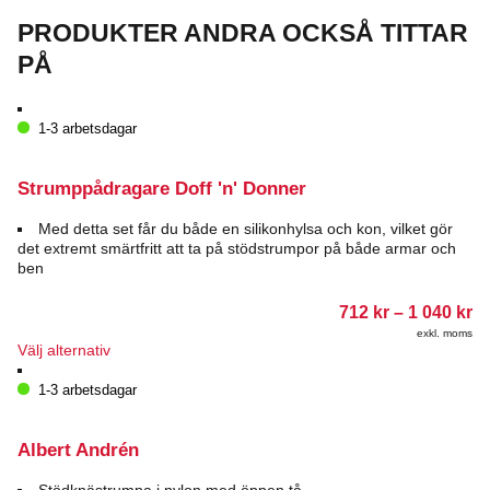
PRODUKTER ANDRA OCKSÅ TITTAR
PÅ
1-3 arbetsdagar
Strumppådragare Doff 'n' Donner
Med detta set får du både en silikonhylsa och kon, vilket gör
det extremt smärtfritt att ta på stödstrumpor på både armar och
ben
Pr
712
kr
–
1 040
kr
71
exkl. moms
till
Den
Välj alternativ
1
här
04
produkten
1-3 arbetsdagar
har
flera
varianter.
Albert Andrén
De
olika
Stödknästrumpa i nylon med öppen tå