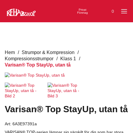
Privat
0
Företag
Hem
/
Strumpor & Kompression
/
Kompressionsstrumpor
/
Klass 1
/
Varisan® Top StayUp, utan tå
Varisan® Top StayUp, utan tå
Art:
6A3E97391a
VARISAN® TOP-serien lämpar sig särskilt för dig som har stora