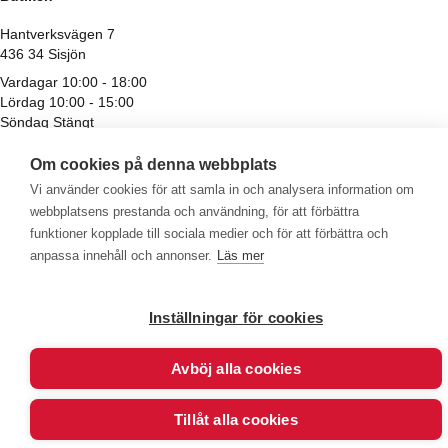
Hantverksvägen 7
436 34 Sisjön
Vardagar 10:00 - 18:00
Lördag 10:00 - 15:00
Söndag Stängt
Avvikande öppettider för röda och helgdagar
Om cookies på denna webbplats
Vi använder cookies för att samla in och analysera information om
webbplatsens prestanda och användning, för att förbättra
funktioner kopplade till sociala medier och för att förbättra och
anpassa innehåll och annonser.
Läs mer
Inställningar för cookies
Välkommen att se vårt övriga sortiment!
Avböj alla cookies
Royalrest
Stärkevästen
Heatknife
Bauerfeind
Stimulite
© 2026 - Göran Sjödén Rehab Shop AB
Tillåt alla cookies
Alla rättigheter förbehållna