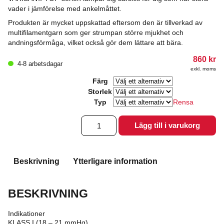
vader i jämförelse med ankelmåttet.
Produkten är mycket uppskattad eftersom den är tillverkad av
multifilamentgarn som ger strumpan större mjukhet och
andningsförmåga, vilket också gör dem lättare att bära.
860
kr
4-8 arbetsdagar
exkl. moms
Färg
Storlek
Typ
Rensa
Varisan®
Lägg till i varukorg
Top
StayUp,
utan
tå
Beskrivning
Ytterligare information
mängd
BESKRIVNING
Indikationer
KLASS I (18 – 21 mmHg)