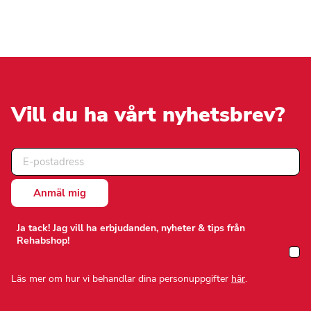
har
flera
flera
varianter.
varianter.
De
De
olika
olika
alternativen
alternativen
kan
kan
väljas
väljas
på
på
Vill du ha vårt nyhetsbrev?
produktsidan
produktsidan
Ja tack! Jag vill ha erbjudanden, nyheter & tips från
Rehabshop!
Läs mer om hur vi behandlar dina personuppgifter
här
.