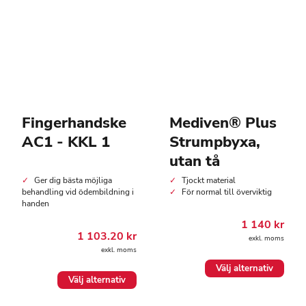
kan
kan
väljas
väljas
på
på
produktsidan
produktsidan
Fingerhandske
Mediven® Plus
AC1 - KKL 1
Strumpbyxa,
utan tå
Ger dig bästa möjliga
Tjockt material
behandling vid ödembildning i
För normal till överviktig
handen
1 140
kr
1 103.20
kr
exkl. moms
exkl. moms
Den
Välj alternativ
Den
här
Välj alternativ
här
produkten
produkten
har