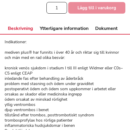
Mediven®
Lägg till i varukorg
Plus
Strumpbyxa
mängd
Beskrivning
Ytterligare information
Dokument
Indikationer:
mediven plus® har funnits i över 40 år och riktar sig till kvinnor
och män med en rad olika besvär:
kronisk venös sjukdom i stadium I till III enligt Widmer eller C0s–
C5 enligt CEAP
inledande fas efter behandling av åderbråck
problem med stasning och ödem under graviditet
postoperativt ödem och ödem som uppkommer i arbetet eller
orsakas av skador eller medicinska ingrepp
ödem orsakat av minskad rörlighet
ytlig ventrombos
djup ventrombos i benet
tillstånd efter trombos, posttrombotiskt syndrom
trombosprofylax hos rörliga patienter
inflammatoriska hudsjukdomar i benen