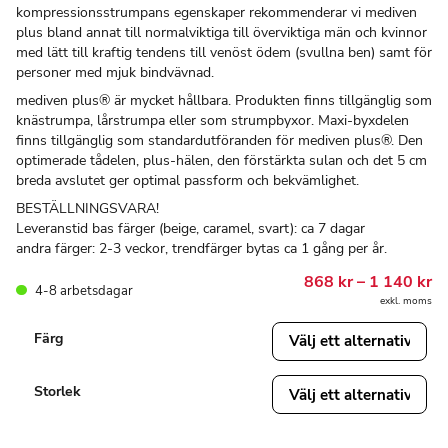
kompressionsstrumpans egenskaper rekommenderar vi mediven
plus bland annat till normalviktiga till överviktiga män och kvinnor
med lätt till kraftig tendens till venöst ödem (svullna ben) samt för
personer med mjuk bindvävnad.
mediven plus® är mycket hållbara. Produkten finns tillgänglig som
knästrumpa, lårstrumpa eller som strumpbyxor. Maxi-byxdelen
finns tillgänglig som standardutföranden för mediven plus®. Den
optimerade tådelen, plus-hälen, den förstärkta sulan och det 5 cm
breda avslutet ger optimal passform och bekvämlighet.
BESTÄLLNINGSVARA!
Leveranstid bas färger (beige, caramel, svart): ca 7 dagar
andra färger: 2-3 veckor, trendfärger bytas ca 1 gång per år.
Pr
868
kr
–
1 140
kr
4-8 arbetsdagar
86
exkl. moms
til
1
Färg
14
Storlek