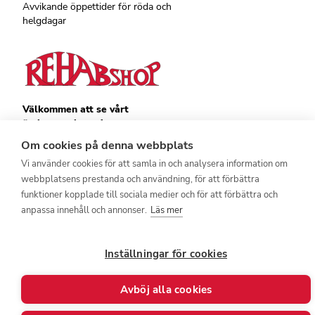
Avvikande öppettider för röda och
helgdagar
Välkommen att se vårt
övriga sortiment!
Royalrest
Om cookies på denna webbplats
Stärkevästen
Vi använder cookies för att samla in och analysera information om
Heatknife
webbplatsens prestanda och användning, för att förbättra
Bauerfeind
Stimulite
funktioner kopplade till sociala medier och för att förbättra och
anpassa innehåll och annonser.
Läs mer
Inställningar för cookies
Avböj alla cookies
© 2026 - Göran Sjödén Rehab Shop AB
Alla rättigheter förbehållna