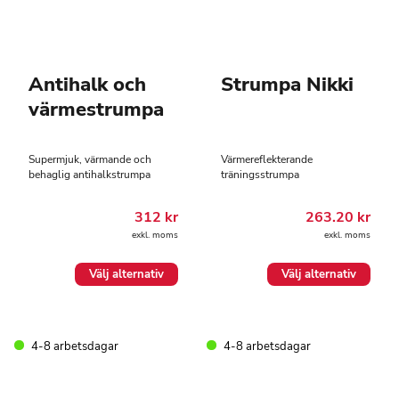
Antihalk och
Strumpa Nikki
värmestrumpa
Supermjuk, värmande och
Värmereflekterande
behaglig antihalkstrumpa
träningsstrumpa
312
kr
263.20
kr
exkl. moms
exkl. moms
Den
Den
Välj alternativ
Välj alternativ
här
här
produkten
produkten
har
har
flera
flera
4-8 arbetsdagar
4-8 arbetsdagar
varianter.
varianter.
De
De
olika
olika
alternativen
alternativen