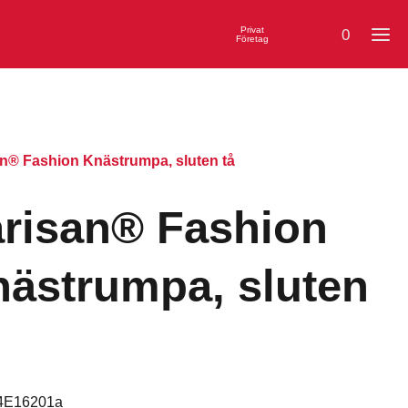
Privat
0
Företag
an® Fashion Knästrumpa, sluten tå
risan® Fashion
ästrumpa, sluten
4E16201a