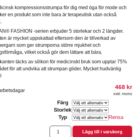
icinsk kompressionsstrumpa för dig med öga för mode och
er en produkt som inte bara är terapeutisk utan också
.
N® FASHION -serien erbjuder 5 storlekar och 2 längder.
en är mycket uppskattad eftersom den är tillverkad av
bergarn som ger strumporna större mjukhet och
sförmåga, vilket också gör dem lättare att bära.
anten täcks av silikon för medicinskt bruk som upptar 75%
det för att undvika att strumpan glider. Mycket hudvänlig
l
468
kr
arbetsdagar
exkl. moms
Färg
Storlek
Typ
Rensa
Varisan®
Lägg till i varukorg
Fashion