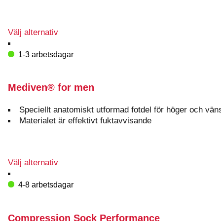
Den
Välj alternativ
här
produkten
1-3 arbetsdagar
har
flera
varianter.
Mediven® for men
De
olika
Speciellt anatomiskt utformad fotdel för höger och väns
alternativen
Materialet är effektivt fuktavvisande
kan
väljas
på
produktsidan
Den
Välj alternativ
här
produkten
4-8 arbetsdagar
har
flera
varianter.
Compression Sock Performance