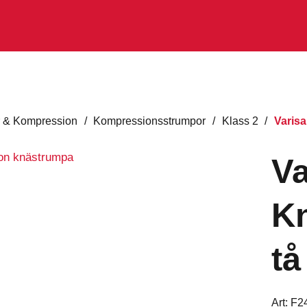
 & Kompression
/
Kompressionsstrumpor
/
Klass 2
/
Varis
Va
Kn
tå
Art:
F2