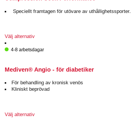
De
olika
Speciellt framtagen för utövare av uthållighetssporter.
alternativen
kan
väljas
på
Den
Välj alternativ
produktsidan
här
produkten
4-8 arbetsdagar
har
flera
varianter.
Mediven® Angio - för diabetiker
De
olika
För behandling av kronisk venös
alternativen
Kliniskt beprövad
kan
väljas
på
produktsidan
Den
Välj alternativ
här
produkten