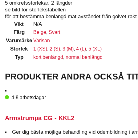
5 omkretsstorlekar, 2 längder
se bild för storlekstabellen
för att bestämma benlängd mät avståndet från golvet rakt 
Vikt
N/A
Färg
Beige
,
Svart
Varumärke
Varisan
Storlek
1 (XS)
,
2 (S)
,
3 (M)
,
4 (L)
,
5 (XL)
Typ
kort benlängd
,
normal benlängd
PRODUKTER ANDRA OCKSÅ TI
4-8 arbetsdagar
Armstrumpa CG - KKL2
Ger dig bästa möjliga behandling vid ödembildning i a