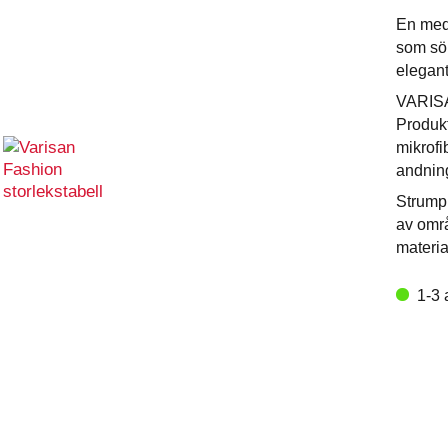
En med
som sök
elegant
VARISA
Produkt
mikrofi
andning
Strumpk
av områ
materia
1-3 