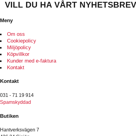
har
VILL DU HA VÅRT NYHETSBRE
flera
varianter.
Meny
De
olika
Om oss
alternativen
Cookiepolicy
kan
Miljöpolicy
väljas
Köpvillkor
på
Kunder med e-faktura
produktsidan
Kontakt
Kontakt
031 - 71 19 914
Spamskyddad
Butiken
Hantverksvägen 7