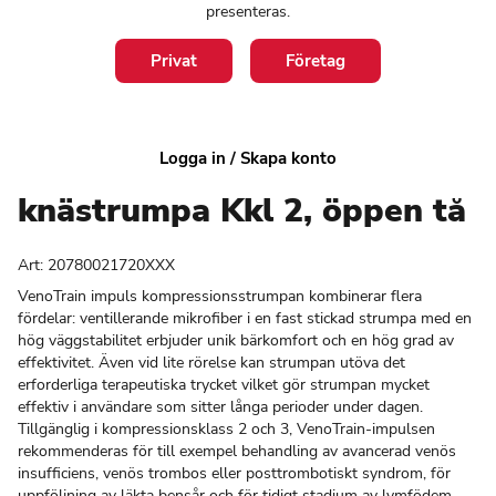
presenteras.
Privat
Företag
VenoTrain® impuls
Logga in / Skapa konto
knästrumpa Kkl 2, öppen tå
Art:
20780021720XXX
VenoTrain impuls kompressionsstrumpan kombinerar flera
fördelar: ventillerande mikrofiber i en fast stickad strumpa med en
hög väggstabilitet erbjuder unik bärkomfort och en hög grad av
effektivitet. Även vid lite rörelse kan strumpan utöva det
erforderliga terapeutiska trycket vilket gör strumpan mycket
effektiv i användare som sitter långa perioder under dagen.
Tillgänglig i kompressionsklass 2 och 3, VenoTrain-impulsen
rekommenderas för till exempel behandling av avancerad venös
insufficiens, venös trombos eller posttrombotiskt syndrom, för
uppföljning av läkta bensår och för tidigt stadium av lymfödem.