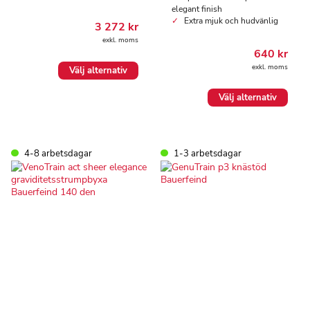
elegant finish
Extra mjuk och hudvänlig
3 272
kr
exkl. moms
640
kr
Den
exkl. moms
Välj alternativ
här
produkten
Den
Välj alternativ
har
här
flera
produkten
varianter.
har
De
flera
olika
4-8 arbetsdagar
1-3 arbetsdagar
varianter.
alternativen
De
kan
olika
väljas
alternativen
på
kan
produktsidan
väljas
på
produktsidan