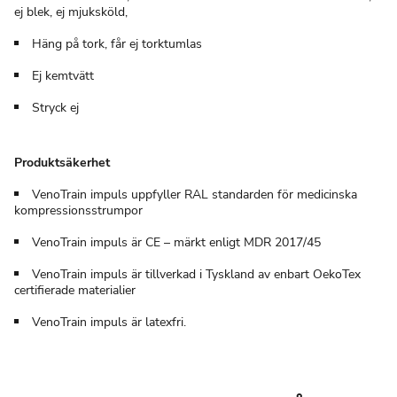
ej blek, ej mjuksköld,
Häng på tork, får ej torktumlas
Ej kemtvätt
Stryck ej
Produktsäkerhet
VenoTrain impuls uppfyller RAL standarden för medicinska
kompressionsstrumpor
VenoTrain impuls är CE – märkt enligt MDR 2017/45
VenoTrain impuls är tillverkad i Tyskland av enbart OekoTex
certifierade materialier
VenoTrain impuls är latexfri.