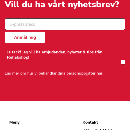
på
på
Vill du ha vårt nyhetsbrev?
produktsidan
produktsidan
Ja tack! Jag vill ha erbjudanden, nyheter & tips från
Rehabshop!
Läs mer om hur vi behandlar dina personuppgifter
här
.
Meny
Kontakt