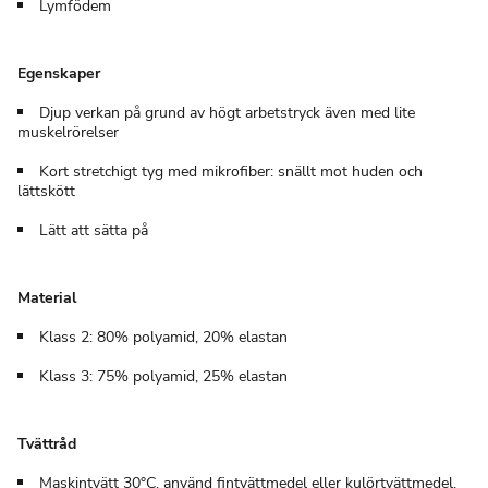
Lymfödem
Egenskaper
Djup verkan på grund av högt arbetstryck även med lite
muskelrörelser
Kort stretchigt tyg med mikrofiber: snällt mot huden och
lättskött
Lätt att sätta på
Material
Klass 2: 80% polyamid, 20% elastan
Klass 3: 75% polyamid, 25% elastan
Tvättråd
Maskintvätt 30°C, använd fintvättmedel eller kulörtvättmedel,