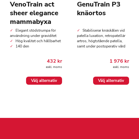
VenoTrain act
GenuTrain P3
sheer elegance
knäortos
mammabyxa
Elegant stödstrumpa för
Stabiliserar knäskålen vid
användning under graviditet
patella luxation, retropatellär
Hög kvalitet och hållbarhet
artros, högtstående patella,
140 den
samt under postoperativ vård
432
kr
1 976
kr
exkl. moms
exkl. moms
Den
Den
Välj alternativ
Välj alternativ
här
här
produkten
produkten
har
har
flera
flera
varianter.
varianter.
De
De
olika
olika
alternativen
alternativen
kan
kan
väljas
väljas