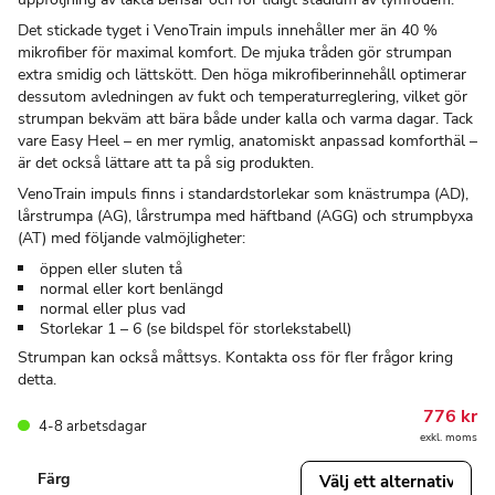
Det stickade tyget i VenoTrain impuls innehåller mer än 40 %
mikrofiber för maximal komfort. De mjuka tråden gör strumpan
extra smidig och lättskött. Den höga mikrofiberinnehåll optimerar
dessutom avledningen av fukt och temperaturreglering, vilket gör
strumpan bekväm att bära både under kalla och varma dagar. Tack
vare Easy Heel – en mer rymlig, anatomiskt anpassad komforthäl –
är det också lättare att ta på sig produkten.
VenoTrain impuls finns i standardstorlekar som knästrumpa (AD),
lårstrumpa (AG), lårstrumpa med häftband (AGG) och strumpbyxa
(AT) med följande valmöjligheter:
öppen eller sluten tå
normal eller kort benlängd
normal eller plus vad
Storlekar 1 – 6 (se bildspel för storlekstabell)
Strumpan kan också måttsys. Kontakta oss för fler frågor kring
detta.
776
kr
4-8 arbetsdagar
exkl. moms
Färg