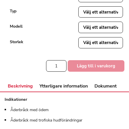
Typ
Modell
Storlek
VenoTrain®
Lägg till i varukorg
impuls
knästrumpa
Kkl
2,
Beskrivning
Ytterligare information
Dokument
öppen
tå
Indikationer
mängd
Åderbråck med ödem
Åderbråck med trofiska hudförändringar