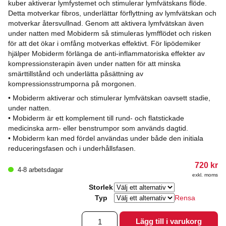
kuber aktiverar lymfystemet och stimulerar lymfvätskans flöde.
Detta motverkar fibros, underlättar förflyttning av lymfvätskan och
motverkar återsvullnad. Genom att aktivera lymfvätskan även
under natten med Mobiderm så stimuleras lymfflödet och risken
för att det ökar i omfång motverkas effektivt. För lipödemiker
hjälper Mobiderm förlänga de anti-inflammatoriska effekter av
kompressionsterapin även under natten för att minska
smärttillstånd och underlätta påsättning av
kompressionsstrumporna på morgonen.
• Mobiderm aktiverar och stimulerar lymfvätskan oavsett stadie,
under natten.
• Mobiderm är ett komplement till rund- och flatstickade
medicinska arm- eller benstrumpor som används dagtid.
• Mobiderm kan med fördel användas under både den initiala
reduceringsfasen och i underhållsfasen.
720
kr
4-8 arbetsdagar
exkl. moms
Storlek
Typ
Rensa
Mobiderm
Lägg till i varukorg
CG