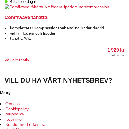
produkten
4-8 arbetsdagar
har
flera
varianter.
Comfiwave tåhätta
De
olika
kompletterar kompressionsbehandling under dagtid
alternativen
vid lymfödem och lipödem
kan
tåhätta AA1
väljas
på
1 920
kr
produktsidan
exkl. moms
Den
Välj alternativ
här
produkten
har
VILL DU HA VÅRT NYHETSBREV?
flera
varianter.
De
Meny
olika
alternativen
Om oss
kan
Cookiepolicy
väljas
Miljöpolicy
på
Köpvillkor
produktsidan
Kunder med e-faktura