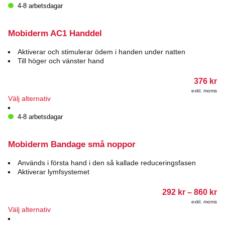
produkten
4-8 arbetsdagar
har
flera
varianter.
Mobiderm AC1 Handdel
De
olika
Aktiverar och stimulerar ödem i handen under natten
alternativen
Till höger och vänster hand
kan
väljas
376
kr
på
exkl. moms
produktsidan
Den
Välj alternativ
här
produkten
4-8 arbetsdagar
har
flera
varianter.
Mobiderm Bandage små noppor
De
olika
Används i första hand i den så kallade reduceringsfasen
alternativen
Aktiverar lymfsystemet
kan
väljas
Pr
292
kr
–
860
kr
på
29
exkl. moms
till
produktsidan
Den
Välj alternativ
86
här