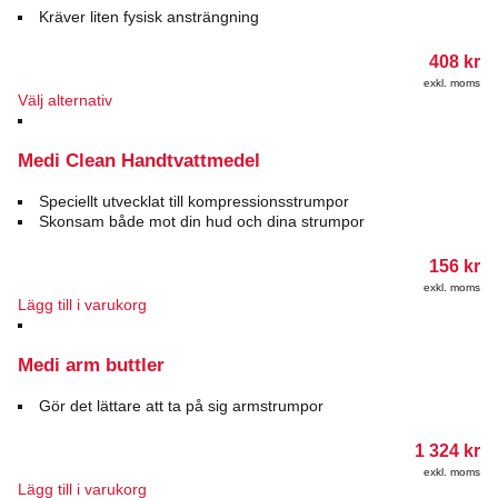
Kräver liten fysisk ansträngning
408
kr
exkl. moms
Den
Välj alternativ
här
produkten
Medi Clean Handtvattmedel
har
flera
varianter.
Speciellt utvecklat till kompressionsstrumpor
De
Skonsam både mot din hud och dina strumpor
olika
alternativen
156
kr
kan
exkl. moms
väljas
Lägg till i varukorg
på
produktsidan
Medi arm buttler
Gör det lättare att ta på sig armstrumpor
1 324
kr
exkl. moms
Lägg till i varukorg