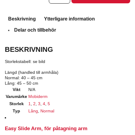
armstrumpa
mängd
Beskrivning
Ytterligare information
Delar och tillbehör
BESKRIVNING
Storlekstabell: se bild
Längd (handled till armhåla)
Normal: 40 – 45 cm
Lång: 45 – 50 cm
Vikt
N/A
Varumärke
Mobiderm
Storlek
1
,
2
,
3
,
4
,
5
Typ
Lång
,
Normal
Easy Slide Arm, för påtagning arm