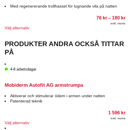
Med regenererande trollhassel för lugnande vila på natten
Pr
76
kr
–
180
kr
76
exkl. moms
till
Den
Välj alternativ
18
här
produkten
PRODUKTER ANDRA OCKSÅ TITTAR
har
flera
PÅ
varianter.
De
olika
4-8 arbetsdagar
alternativen
kan
väljas
Mobiderm Autofit AG armstrumpa
på
produktsidan
Aktiverar och stimulerar ödem i armen under natten
Patenterad teknik
1 596
kr
exkl. moms
Den
Välj alternativ
här