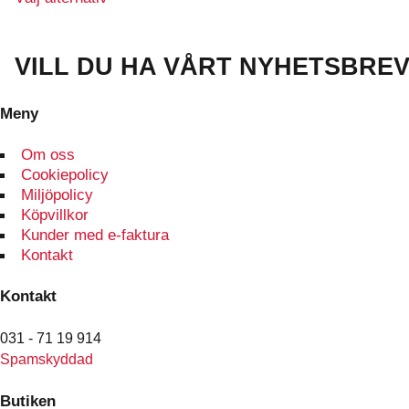
produktsidan
här
produkten
har
VILL DU HA VÅRT NYHETSBRE
flera
varianter.
Meny
De
olika
Om oss
alternativen
Cookiepolicy
kan
Miljöpolicy
väljas
Köpvillkor
på
Kunder med e-faktura
produktsidan
Kontakt
Kontakt
031 - 71 19 914
Spamskyddad
Butiken