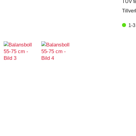
TÜV te
Tillver
1-3