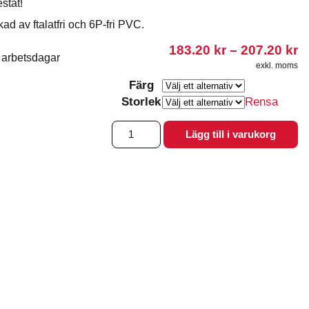
stat!
kad av ftalatfri och 6P-fri PVC.
Pr
183.20
kr
–
207.20
kr
 arbetsdagar
1
exkl. moms
til
Färg
2
Storlek
Rensa
Balansboll
Lägg till i varukorg
55-
75
cm
mängd