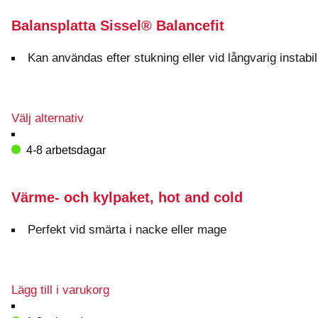
Balansplatta Sissel® Balancefit
Kan användas efter stukning eller vid långvarig instabili
Den
Välj alternativ
här
produkten
4-8 arbetsdagar
har
flera
varianter.
Värme- och kylpaket, hot and cold
De
olika
Perfekt vid smärta i nacke eller mage
alternativen
kan
väljas
på
Lägg till i varukorg
produktsidan