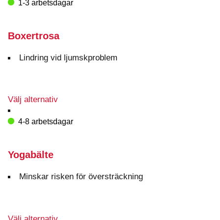
1-3 arbetsdagar
Boxertrosa
Lindring vid ljumskproblem
Den
Välj alternativ
här
produkten
4-8 arbetsdagar
har
flera
varianter.
Yogabälte
De
olika
Minskar risken för översträckning
alternativen
kan
väljas
på
Den
Välj alternativ