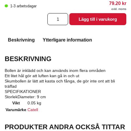
79.20
kr
1-3 arbetsdagar
exkl. moms
Skumboll
Lägg till i varukorg
Grape
9
cm
mängd
Beskrivning
Ytterligare information
BESKRIVNING
Bollen är inklädd och kan används inom flera områden
Ett litet hål gör att luften kan gå in och ut
Skumbollen är lätt att kasta och fånga, de gör inte ont att bli
träffad
SPECIFIKATIONER
StorlekDiameter: 9 cm
Vikt
0.05 kg
Varumärke
Catell
PRODUKTER ANDRA OCKSÅ TITTAR