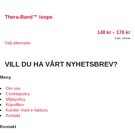
Thera-Band™ loops
Pr
148
kr
–
176
kr
14
exkl. moms
till
Den
Välj alternativ
17
här
produkten
har
VILL DU HA VÅRT NYHETSBREV?
flera
varianter.
De
Meny
olika
alternativen
Om oss
kan
Cookiepolicy
väljas
Miljöpolicy
på
Köpvillkor
produktsidan
Kunder med e-faktura
Kontakt
Kontakt