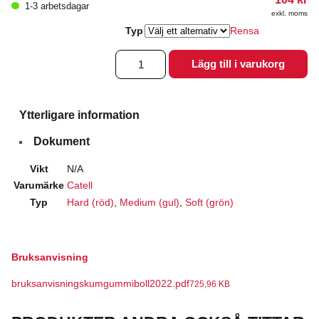
1-3 arbetsdagar
exkl. moms
Typ
Rensa
Skumgummiboll
Lägg till i varukorg
7
cm
mängd
Ytterligare information
Dokument
Vikt
N/A
Varumärke
Catell
Typ
Hard (röd)
,
Medium (gul)
,
Soft (grön)
Bruksanvisning
bruksanvisningskumgummiboll2022.pdf
725,96 KB