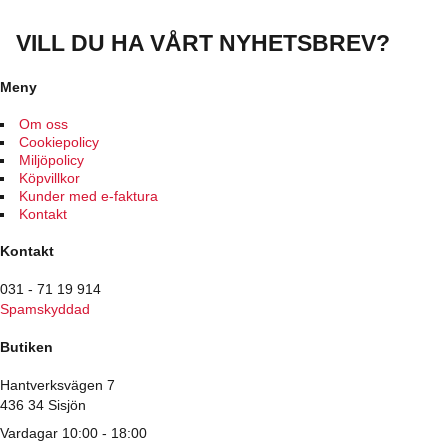
produkten
har
VILL DU HA VÅRT NYHETSBREV?
flera
varianter.
De
Meny
olika
alternativen
Om oss
kan
Cookiepolicy
väljas
Miljöpolicy
på
Köpvillkor
produktsidan
Kunder med e-faktura
Kontakt
Kontakt
031 - 71 19 914
Spamskyddad
Butiken
Hantverksvägen 7
436 34 Sisjön
Vardagar 10:00 - 18:00