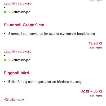
Lägg till i varukorg
1-3 arbetsdagar
Skumboll Grape 9 cm
Skumboll som används för att öka styrkan vid handträning
79.20
kr
exkl. moms
Lägg till i varukorg
1-3 arbetsdagar
Piggboll hård
Bollar för dig som uppskattar en hårdare massage
Pr
32
kr
–
56
kr
32
exkl. moms
till
Den
Välj alternativ
56
här