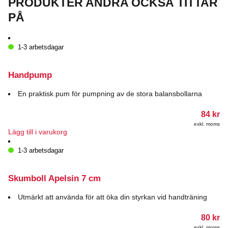
PRODUKTER ANDRA OCKSÅ TITTAR
PÅ
1-3 arbetsdagar
Handpump
En praktisk pum för pumpning av de stora balansbollarna
84
kr
exkl. moms
Lägg till i varukorg
1-3 arbetsdagar
Skumboll Apelsin 7 cm
Utmärkt att använda för att öka din styrkan vid handträning
80
kr
exkl. moms