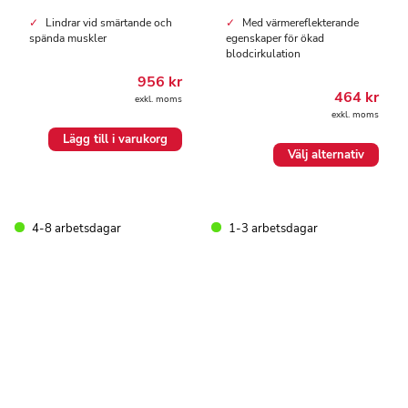
Lindrar vid smärtande och
Med värmereflekterande
spända muskler
egenskaper för ökad
blodcirkulation
956
kr
464
kr
exkl. moms
exkl. moms
Lägg till i varukorg
Den
Välj alternativ
här
produkten
har
flera
4-8 arbetsdagar
1-3 arbetsdagar
varianter.
De
olika
alternativen
kan
väljas
på
produktsidan