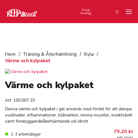
Privat
0
Företag
Hem
/
Träning & Återhämtning
/
Kyla
/
Värme och kylpaket
Värme och kylpaket
Art:
150.007.10
Denna värme och kylpaket i gel används med fördel för att dämpa
svullnader, inflammationer, blåmärken, ömma muskler, insektsbett
samt förebyggande/återhämtande vid idrott.
79.20
kr
1-3 arbetsdagar
exkl. moms