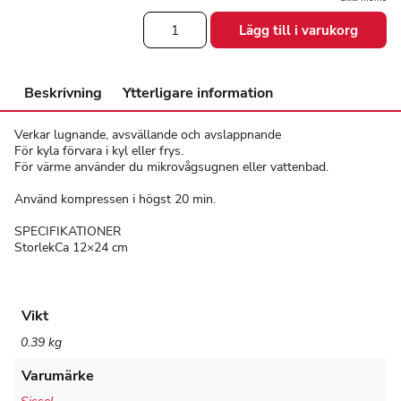
Värme
Lägg till i varukorg
och
kylpaket
mängd
Beskrivning
Ytterligare information
Verkar lugnande, avsvällande och avslappnande
För kyla förvara i kyl eller frys.
För värme använder du mikrovågsugnen eller vattenbad.
Använd kompressen i högst 20 min.
SPECIFIKATIONER
StorlekCa 12×24 cm
Vikt
0.39 kg
Varumärke