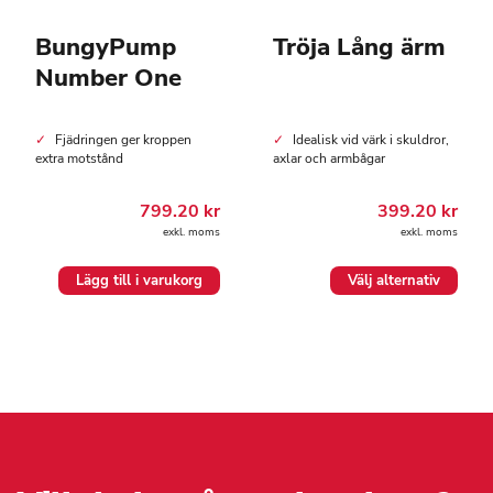
BungyPump
Tröja Lång ärm
Number One
Fjädringen ger kroppen
Idealisk vid värk i skuldror,
extra motstånd
axlar och armbågar
799.20
kr
399.20
kr
exkl. moms
exkl. moms
Den
Lägg till i varukorg
Välj alternativ
här
produkten
har
flera
varianter.
De
olika
alternativen
kan
väljas