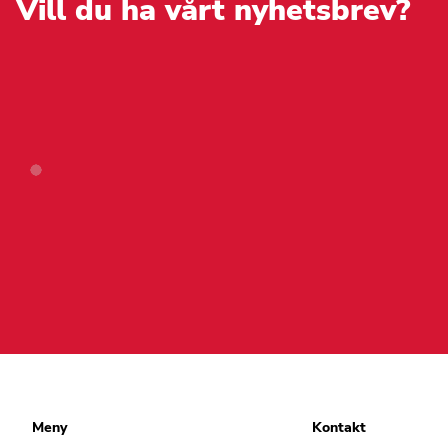
på
Vill du ha vårt nyhetsbrev?
produktsidan
Meny
Kontakt