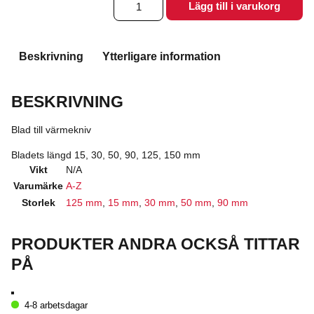
Lägg till i varukorg
T3
till
Värmekniv
mängd
Beskrivning
Ytterligare information
BESKRIVNING
Blad till värmekniv
Bladets längd 15, 30, 50, 90, 125, 150 mm
Vikt
N/A
Varumärke
A-Z
Storlek
125 mm
,
15 mm
,
30 mm
,
50 mm
,
90 mm
PRODUKTER ANDRA OCKSÅ TITTAR
PÅ
4-8 arbetsdagar