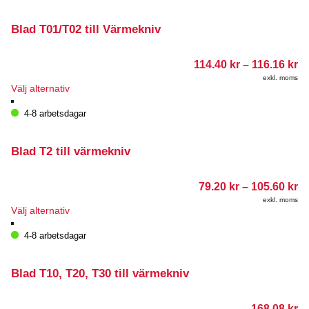
Blad T01/T02 till Värmekniv
Pr
114.40
kr
–
116.16
kr
11
exkl. moms
till
Den
Välj alternativ
11
här
produkten
4-8 arbetsdagar
har
flera
varianter.
Blad T2 till värmekniv
De
olika
Pr
79.20
kr
–
105.60
kr
alternativen
79
kan
exkl. moms
till
Den
Välj alternativ
väljas
10
här
på
produkten
4-8 arbetsdagar
produktsidan
har
flera
varianter.
Blad T10, T20, T30 till värmekniv
De
olika
168.08
kr