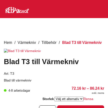
Hem
/
Värmekniv
/
Tillbehör
/
Blad T3 till Värmekniv
Blad T3 till Värmekniv
Art:
T3
Blad till värmekniv
Pr
72.16
kr
–
86.24
kr
4-8 arbetsdagar
72
exkl. moms
till
86
Storlek
Rensa
Blad