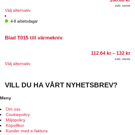
alternativen
kan
exkl. moms
Den
Välj alternativ
väljas
här
på
produkten
4-8 arbetsdagar
produktsidan
har
flera
varianter.
Blad T015 till värmekniv
De
olika
Pr
112.64
kr
–
132
kr
alternativen
11
kan
exkl. moms
till
Den
Välj alternativ
väljas
13
här
på
produkten
produktsidan
har
VILL DU HA VÅRT NYHETSBREV?
flera
varianter.
De
Meny
olika
alternativen
Om oss
kan
Cookiepolicy
väljas
Miljöpolicy
på
Köpvillkor
produktsidan
Kunder med e-faktura