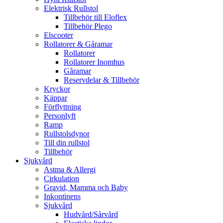
Elektrisk Rullstol
Tillbehör till Eloflex
Tillbehör Plego
Elscooter
Rollatorer & Gåramar
Rollatorer
Rollatorer Inomhus
Gåramar
Reservdelar & Tillbehör
Kryckor
Käppar
Förflyttning
Personlyft
Ramp
Rullstolsdynor
Till din rullstol
Tillbehör
Sjukvård
Astma & Allergi
Cirkulation
Gravid, Mamma och Baby
Inkontinens
Sjukvård
Hudvård/Sårvård