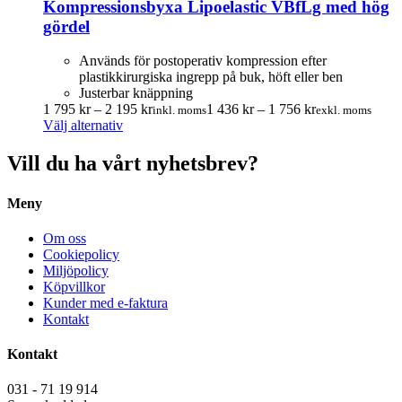
Kompressionsbyxa Lipoelastic VBfLg med hög
olika
alternativen
gördel
kan
väljas
Används för postoperativ kompression efter
på
plastikkirurgiska ingrepp på buk, höft eller ben
produktsidan
Justerbar knäppning
Prisintervall:
Prisintervall:
1 795
kr
–
2 195
kr
1 436
kr
–
1 756
kr
inkl. moms
exkl. moms
Den
1
1
Välj alternativ
här
795.00 kr
436.00 kr
produkten
till
till
Vill du ha vårt nyhetsbrev?
har
2
1
flera
195.00 kr
756.00 kr
Meny
varianter.
De
olika
Om oss
alternativen
Cookiepolicy
kan
Miljöpolicy
väljas
Köpvillkor
på
Kunder med e-faktura
produktsidan
Kontakt
Kontakt
031 - 71 19 914