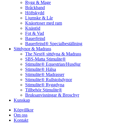
Rygg & Mage
Bråckband
Höftskydd
Ljumske & Lår
Knäortoser med ram
Knästöd
Fot & Vad
Bauerfeind
Bauerfeind® Specialbeställning
Sittdynor & Madrass
The Nest® sittdyna & Madrass
SBS-Matta Stimulite®
Stimulite® Equestrian/Husdjur
Stimulite® Hälsa
Stimulite® Madrasser
Stimulite® Rullstolsdynor
Stimulite® Ryggdyna
Tillbehör Stimulite®
Bruksanvisningar & Broschyr
Kunskap
Köpvillkor
Om oss
Kontakt