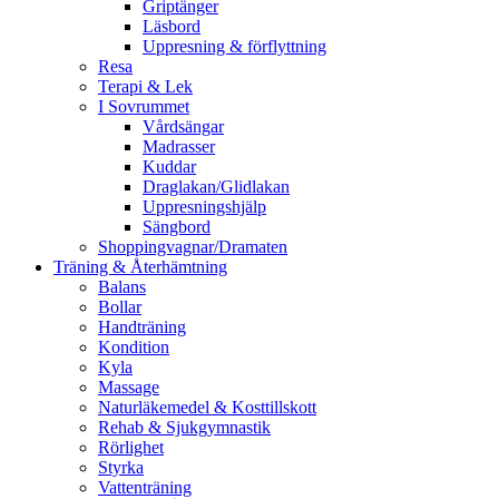
Griptänger
Läsbord
Uppresning & förflyttning
Resa
Terapi & Lek
I Sovrummet
Vårdsängar
Madrasser
Kuddar
Draglakan/Glidlakan
Uppresningshjälp
Sängbord
Shoppingvagnar/Dramaten
Träning & Återhämtning
Balans
Bollar
Handträning
Kondition
Kyla
Massage
Naturläkemedel & Kosttillskott
Rehab & Sjukgymnastik
Rörlighet
Styrka
Vattenträning