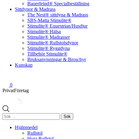
Bauerfeind® Specialbeställning
Sittdynor & Madrass
The Nest® sittdyna & Madrass
SBS-Matta Stimulite®
Stimulite® Equestrian/Husdjur
Stimulite® Hälsa
Stimulite® Madrasser
Stimulite® Rullstolsdynor
Stimulite® Ryggdyna
Tillbehör Stimulite®
Bruksanvisningar & Broschyr
Kunskap
0
Privat
Företag
Sök
efter:
Hjälpmedel
Rullstol
Hyra Rullstol