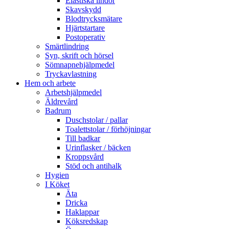
Elastiska lindor
Skavskydd
Blodtrycksmätare
Hjärtstartare
Postoperativ
Smärtlindring
Syn, skrift och hörsel
Sömnapnehjälpmedel
Tryckavlastning
Hem och arbete
Arbetshjälpmedel
Äldrevård
Badrum
Duschstolar / pallar
Toalettstolar / förhöjningar
Till badkar
Urinflasker / bäcken
Kroppsvård
Stöd och antihalk
Hygien
I Köket
Äta
Dricka
Haklappar
Köksredskap