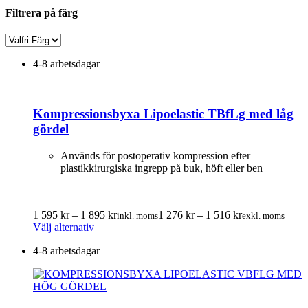
Filtrera på färg
4-8 arbetsdagar
Kompressionsbyxa Lipoelastic TBfLg med låg
gördel
Används för postoperativ kompression efter
plastikkirurgiska ingrepp på buk, höft eller ben
Prisintervall:
Prisintervall:
1 595
kr
–
1 895
kr
1 276
kr
–
1 516
kr
inkl. moms
exkl. moms
Den
1
1
Välj alternativ
här
595.00 kr
276.00 kr
4-8 arbetsdagar
produkten
till
till
har
1
1
flera
895.00 kr
516.00 kr
varianter.
De