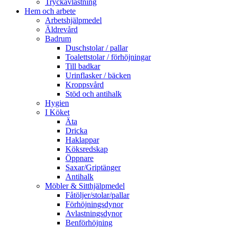
Tryckavlastning
Hem och arbete
Arbetshjälpmedel
Äldrevård
Badrum
Duschstolar / pallar
Toalettstolar / förhöjningar
Till badkar
Urinflasker / bäcken
Kroppsvård
Stöd och antihalk
Hygien
I Köket
Äta
Dricka
Haklappar
Köksredskap
Öppnare
Saxar/Griptänger
Antihalk
Möbler & Sitthjälpmedel
Fåtöljer/stolar/pallar
Förhöjningsdynor
Avlastningsdynor
Benförhöjning