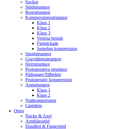
Sockor
Stödstrumpor
Resestrumpor
Kompressionsstrumpor
Klass 1
Klass 2
Klass 3
Venösa bensår
Flatstickade
Justerbar kompression
Sportstrumpor
Graviditetsstrumpor
Herrstrumpor
Postoperativa strumpor
Pådragare/Tillbehör
Postoperativ kompression
Armstrumpor
Klass 1
Klass 2
Nattkompression
Lipödem
Ortos
Nacke & Axel
Armbågsstöd
Handled & Fingerstöd