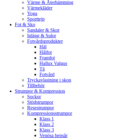
Värme & Återhämtning
Värmekläder
Yoga
Sporttejp
Fot & Sko
Sandaler & Skor
Inlägg & Sulor
Fotvårdsprodukter
Häl
Hålfot
Framfot
Hallux Valgus
Tå
Fotvård
Tryckavlastning i skon
Tillbehör
Strumpor & Kompression
Sockor
Stödstrumpor
Resestrumpor
Kompressionsstrumpor
Klass 1
Klass 2
Klass 3
Venösa bensår