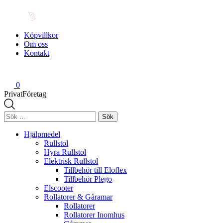
Köpvillkor
Om oss
Kontakt
0
Privat
Företag
Sök
efter:
Hjälpmedel
Rullstol
Hyra Rullstol
Elektrisk Rullstol
Tillbehör till Eloflex
Tillbehör Plego
Elscooter
Rollatorer & Gåramar
Rollatorer
Rollatorer Inomhus