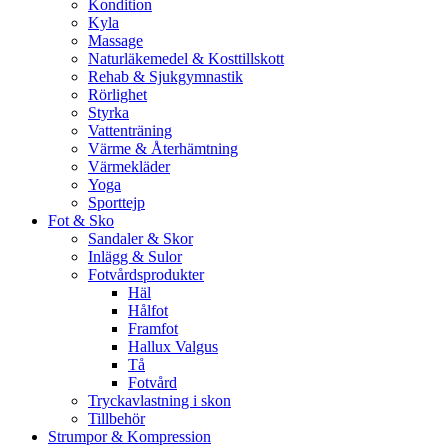
Kondition
Kyla
Massage
Naturläkemedel & Kosttillskott
Rehab & Sjukgymnastik
Rörlighet
Styrka
Vattenträning
Värme & Återhämtning
Värmekläder
Yoga
Sporttejp
Fot & Sko
Sandaler & Skor
Inlägg & Sulor
Fotvårdsprodukter
Häl
Hålfot
Framfot
Hallux Valgus
Tå
Fotvård
Tryckavlastning i skon
Tillbehör
Strumpor & Kompression