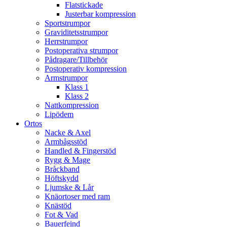
Flatstickade
Justerbar kompression
Sportstrumpor
Graviditetsstrumpor
Herrstrumpor
Postoperativa strumpor
Pådragare/Tillbehör
Postoperativ kompression
Armstrumpor
Klass 1
Klass 2
Nattkompression
Lipödem
Ortos
Nacke & Axel
Armbågsstöd
Handled & Fingerstöd
Rygg & Mage
Bråckband
Höftskydd
Ljumske & Lår
Knäortoser med ram
Knästöd
Fot & Vad
Bauerfeind