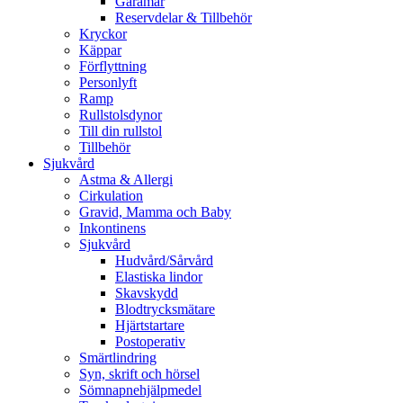
Gåramar
Reservdelar & Tillbehör
Kryckor
Käppar
Förflyttning
Personlyft
Ramp
Rullstolsdynor
Till din rullstol
Tillbehör
Sjukvård
Astma & Allergi
Cirkulation
Gravid, Mamma och Baby
Inkontinens
Sjukvård
Hudvård/Sårvård
Elastiska lindor
Skavskydd
Blodtrycksmätare
Hjärtstartare
Postoperativ
Smärtlindring
Syn, skrift och hörsel
Sömnapnehjälpmedel