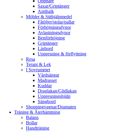
Öppnare
Saxar/Griptänger
Antihalk
Möbler & Sitthjälpmedel
Fåtöljer/stolar/pallar
Förhöjningsdynor
Avlastningsdynor
Benförhöjning
Griptänger
Läsbord
Uppresning & förflyttning
Resa
Terapi & Lek
I Sovrummet
Vårdsängar
Madrasser
Kuddar
Draglakan/Glidlakan
Uppresningshjälp
Sängbord
Shoppingvagnar/Dramaten
Träning & Återhämtning
Balans
Bollar
Handträning