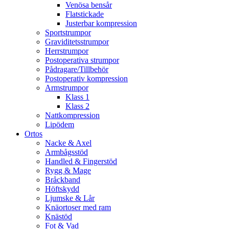
Venösa bensår
Flatstickade
Justerbar kompression
Sportstrumpor
Graviditetsstrumpor
Herrstrumpor
Postoperativa strumpor
Pådragare/Tillbehör
Postoperativ kompression
Armstrumpor
Klass 1
Klass 2
Nattkompression
Lipödem
Ortos
Nacke & Axel
Armbågsstöd
Handled & Fingerstöd
Rygg & Mage
Bråckband
Höftskydd
Ljumske & Lår
Knäortoser med ram
Knästöd
Fot & Vad