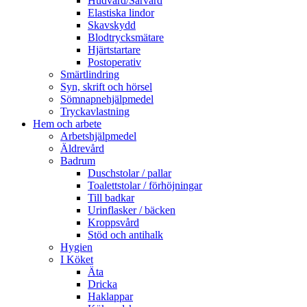
Hudvård/Sårvård
Elastiska lindor
Skavskydd
Blodtrycksmätare
Hjärtstartare
Postoperativ
Smärtlindring
Syn, skrift och hörsel
Sömnapnehjälpmedel
Tryckavlastning
Hem och arbete
Arbetshjälpmedel
Äldrevård
Badrum
Duschstolar / pallar
Toalettstolar / förhöjningar
Till badkar
Urinflasker / bäcken
Kroppsvård
Stöd och antihalk
Hygien
I Köket
Äta
Dricka
Haklappar