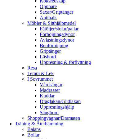
Köksredskap
Öppnare
Saxar/Griptänger
Antihalk
Möbler & Sitthjälpmedel
Fåtöljer/stolar/pallar
Förhöjningsdynor
Avlastningsdynor
Benförhöjning
Griptänger
Läsbord
Uppresning & förflyttning
Resa
Terapi & Lek
I Sovrummet
Vårdsängar
Madrasser
Kuddar
Draglakan/Glidlakan
Uppresningshjälp
Sängbord
Shoppingvagnar/Dramaten
Träning & Återhämtning
Balans
Bollar