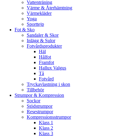
Vattenträning
Värme & Återhämtning
Värmekläder
Yoga
Sporttejp
Fot & Sko
Sandaler & Skor
Inlägg & Sulor
Fotvårdsprodukter
Häl
Hålfot
Framfot
Hallux Valgus
Tå
Fotvård
Tryckavlastning i skon
Tillbehör
Strumpor & Kompression
Sockor
Stödstrumpor
Resestrumpor
Kompressionsstrumpor
Klass 1
Klass 2
Klass 3