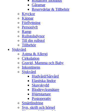
Rollatorer Inomhus
Gåramar
Reservdelar & Tillbehör
Kryckor
Käppar
Förflyttning
Personlyft
Ramp
Rullstolsdynor
Till din rullstol
Tillbehör
Sjukvård
Astma & Allergi
Cirkulation
Gravid, Mamma och Baby
Inkontinens
Sjukvård
Hudvård/Sårvård
Elastiska lindor
Skavskydd
Blodtrycksmätare
Hjärtstartare
Postoperativ
Smärtlindring
Syn, skrift och hörsel