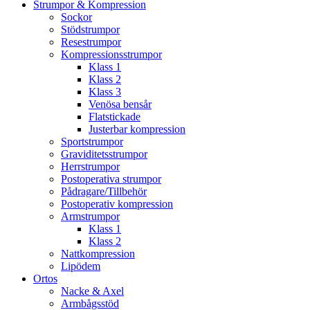
Strumpor & Kompression
Sockor
Stödstrumpor
Resestrumpor
Kompressionsstrumpor
Klass 1
Klass 2
Klass 3
Venösa bensår
Flatstickade
Justerbar kompression
Sportstrumpor
Graviditetsstrumpor
Herrstrumpor
Postoperativa strumpor
Pådragare/Tillbehör
Postoperativ kompression
Armstrumpor
Klass 1
Klass 2
Nattkompression
Lipödem
Ortos
Nacke & Axel
Armbågsstöd