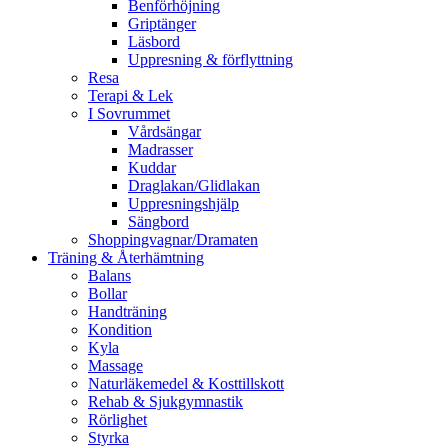
Benförhöjning
Griptänger
Läsbord
Uppresning & förflyttning
Resa
Terapi & Lek
I Sovrummet
Vårdsängar
Madrasser
Kuddar
Draglakan/Glidlakan
Uppresningshjälp
Sängbord
Shoppingvagnar/Dramaten
Träning & Återhämtning
Balans
Bollar
Handträning
Kondition
Kyla
Massage
Naturläkemedel & Kosttillskott
Rehab & Sjukgymnastik
Rörlighet
Styrka