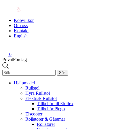
Köpvillkor
Om oss
Kontakt
English
0
Privat
Företag
Sök
efter:
Hjälpmedel
Rullstol
Hyra Rullstol
Elektrisk Rullstol
Tillbehör till Eloflex
Tillbehör Plego
Elscooter
Rollatorer & Gåramar
Rollatorer