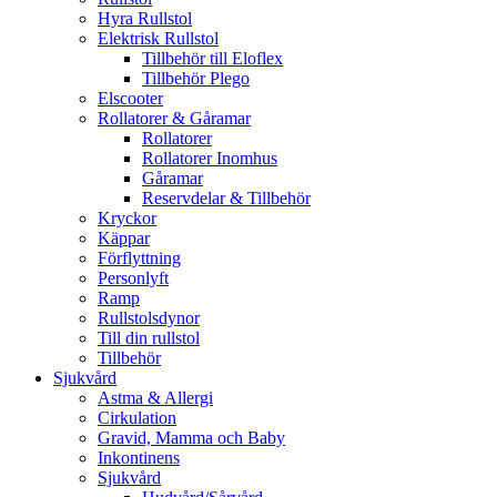
Hyra Rullstol
Elektrisk Rullstol
Tillbehör till Eloflex
Tillbehör Plego
Elscooter
Rollatorer & Gåramar
Rollatorer
Rollatorer Inomhus
Gåramar
Reservdelar & Tillbehör
Kryckor
Käppar
Förflyttning
Personlyft
Ramp
Rullstolsdynor
Till din rullstol
Tillbehör
Sjukvård
Astma & Allergi
Cirkulation
Gravid, Mamma och Baby
Inkontinens
Sjukvård