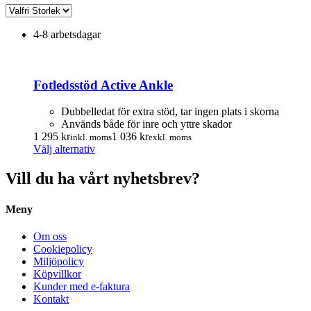
4-8 arbetsdagar
Fotledsstöd Active Ankle
Dubbelledat för extra stöd, tar ingen plats i skorna
Används både för inre och yttre skador
1 295
kr
1 036
kr
inkl. moms
exkl. moms
Den
Välj alternativ
här
produkten
Vill du ha vårt nyhetsbrev?
har
flera
Meny
varianter.
De
olika
Om oss
alternativen
Cookiepolicy
kan
Miljöpolicy
väljas
Köpvillkor
på
Kunder med e-faktura
produktsidan
Kontakt