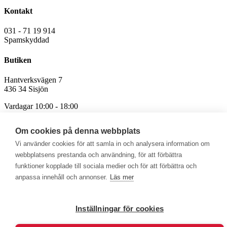
Kontakt
031 - 71 19 914
Spamskyddad
Butiken
Hantverksvägen 7
436 34 Sisjön
Vardagar 10:00 - 18:00
Lördag 10:00 - 15:00
Söndag Stängt
Om cookies på denna webbplats
Avvikande öppettider för röda och helgdagar
Vi använder cookies för att samla in och analysera information om
webbplatsens prestanda och användning, för att förbättra
funktioner kopplade till sociala medier och för att förbättra och
anpassa innehåll och annonser.
Läs mer
Välkommen att se vårt övriga sortiment!
Inställningar för cookies
Royalrest
Stärkevästen
Heatknife
Bauerfeind
Stimulite