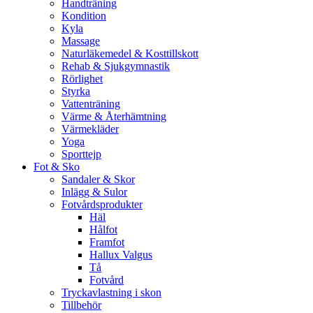
Handträning
Kondition
Kyla
Massage
Naturläkemedel & Kosttillskott
Rehab & Sjukgymnastik
Rörlighet
Styrka
Vattenträning
Värme & Återhämtning
Värmekläder
Yoga
Sporttejp
Fot & Sko
Sandaler & Skor
Inlägg & Sulor
Fotvårdsprodukter
Häl
Hålfot
Framfot
Hallux Valgus
Tå
Fotvård
Tryckavlastning i skon
Tillbehör