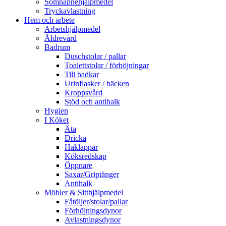
Sömnapnehjälpmedel
Tryckavlastning
Hem och arbete
Arbetshjälpmedel
Äldrevård
Badrum
Duschstolar / pallar
Toalettstolar / förhöjningar
Till badkar
Urinflasker / bäcken
Kroppsvård
Stöd och antihalk
Hygien
I Köket
Äta
Dricka
Haklappar
Köksredskap
Öppnare
Saxar/Griptänger
Antihalk
Möbler & Sitthjälpmedel
Fåtöljer/stolar/pallar
Förhöjningsdynor
Avlastningsdynor