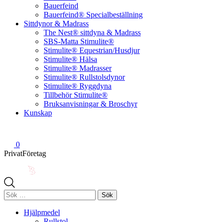
Bauerfeind
Bauerfeind® Specialbeställning
Sittdynor & Madrass
The Nest® sittdyna & Madrass
SBS-Matta Stimulite®
Stimulite® Equestrian/Husdjur
Stimulite® Hälsa
Stimulite® Madrasser
Stimulite® Rullstolsdynor
Stimulite® Ryggdyna
Tillbehör Stimulite®
Bruksanvisningar & Broschyr
Kunskap
0
Privat
Företag
Sök
efter:
Hjälpmedel
Rullstol