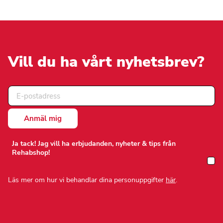
varianter.
De
olika
alternativen
kan
väljas
på
Vill du ha vårt nyhetsbrev?
produktsidan
Ja tack! Jag vill ha erbjudanden, nyheter & tips från
Rehabshop!
Läs mer om hur vi behandlar dina personuppgifter
här
.