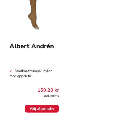
Albert Andrén
Stödknästrumpa i nylon
med öppen tå
159.20
kr
exkl. moms
Den
Välj alternativ
här
produkten
har
flera