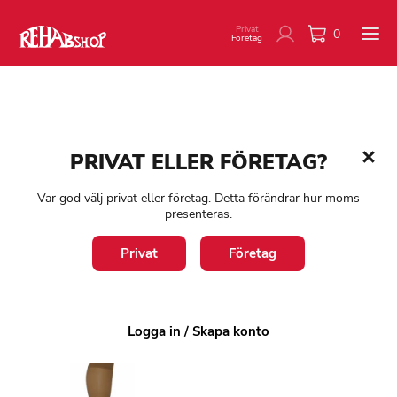
Privat
0
Företag
Hem
/
Product Varumärke
/
Albert Andrén
PRIVAT ELLER FÖRETAG?
Albert Andrén
Var god välj privat eller företag. Detta förändrar hur moms
presenteras.
Endast ett sökresultat
Privat
Företag
Filter
1-3 arbetsdagar
Logga in / Skapa konto