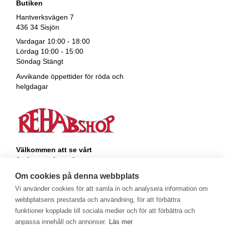
Butiken
Hantverksvägen 7
436 34 Sisjön
Vardagar 10:00 - 18:00
Lördag 10:00 - 15:00
Söndag Stängt
Avvikande öppettider för röda och
helgdagar
Välkommen att se vårt
övriga sortiment!
Royalrest
Om cookies på denna webbplats
Stärkevästen
Vi använder cookies för att samla in och analysera information om
Heatknife
webbplatsens prestanda och användning, för att förbättra
Bauerfeind
Stimulite
funktioner kopplade till sociala medier och för att förbättra och
anpassa innehåll och annonser.
Läs mer