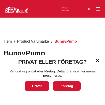
Privat
0
Företag
Hem
/
Product Varumärke
/
BungyPump
BungyPump
PRIVAT ELLER FÖRETAG?
Visar alla 5 resultat
Var god välj privat eller företag. Detta förändrar hur moms
Filter
presenteras.
1-3 arbetsdagar
4-8 arbetsdagar
Privat
Företag