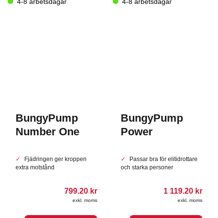
4-8 arbetsdagar
4-8 arbetsdagar
BungyPump
BungyPump
Number One
Power
Fjädringen ger kroppen
Passar bra för elitidrottare
extra motstånd
och starka personer
799.20
kr
1 119.20
kr
exkl. moms
exkl. moms