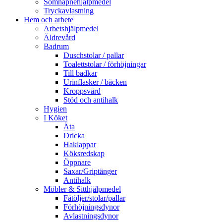
Sömnapnehjälpmedel
Tryckavlastning
Hem och arbete
Arbetshjälpmedel
Äldrevård
Badrum
Duschstolar / pallar
Toalettstolar / förhöjningar
Till badkar
Urinflasker / bäcken
Kroppsvård
Stöd och antihalk
Hygien
I Köket
Äta
Dricka
Haklappar
Köksredskap
Öppnare
Saxar/Griptänger
Antihalk
Möbler & Sitthjälpmedel
Fåtöljer/stolar/pallar
Förhöjningsdynor
Avlastningsdynor