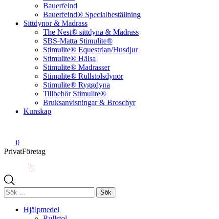
Bauerfeind
Bauerfeind® Specialbeställning
Sittdynor & Madrass
The Nest® sittdyna & Madrass
SBS-Matta Stimulite®
Stimulite® Equestrian/Husdjur
Stimulite® Hälsa
Stimulite® Madrasser
Stimulite® Rullstolsdynor
Stimulite® Ryggdyna
Tillbehör Stimulite®
Bruksanvisningar & Broschyr
Kunskap
0
Privat
Företag
Sök
efter:
Hjälpmedel
Rullstol