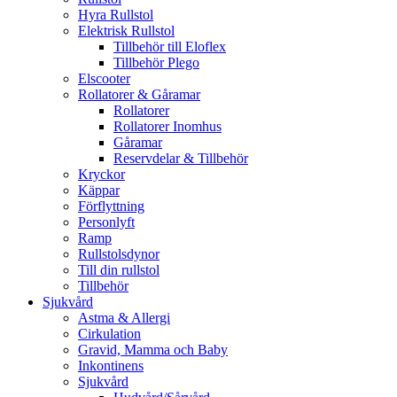
Hyra Rullstol
Elektrisk Rullstol
Tillbehör till Eloflex
Tillbehör Plego
Elscooter
Rollatorer & Gåramar
Rollatorer
Rollatorer Inomhus
Gåramar
Reservdelar & Tillbehör
Kryckor
Käppar
Förflyttning
Personlyft
Ramp
Rullstolsdynor
Till din rullstol
Tillbehör
Sjukvård
Astma & Allergi
Cirkulation
Gravid, Mamma och Baby
Inkontinens
Sjukvård