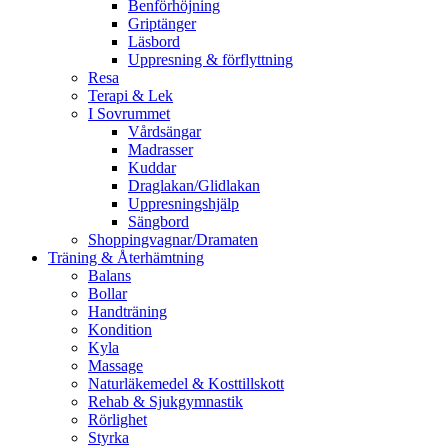
Benförhöjning
Griptänger
Läsbord
Uppresning & förflyttning
Resa
Terapi & Lek
I Sovrummet
Vårdsängar
Madrasser
Kuddar
Draglakan/Glidlakan
Uppresningshjälp
Sängbord
Shoppingvagnar/Dramaten
Träning & Återhämtning
Balans
Bollar
Handträning
Kondition
Kyla
Massage
Naturläkemedel & Kosttillskott
Rehab & Sjukgymnastik
Rörlighet
Styrka