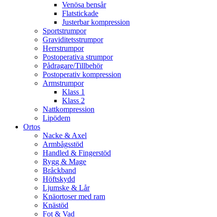
Venösa bensår
Flatstickade
Justerbar kompression
Sportstrumpor
Graviditetsstrumpor
Herrstrumpor
Postoperativa strumpor
Pådragare/Tillbehör
Postoperativ kompression
Armstrumpor
Klass 1
Klass 2
Nattkompression
Lipödem
Ortos
Nacke & Axel
Armbågsstöd
Handled & Fingerstöd
Rygg & Mage
Bråckband
Höftskydd
Ljumske & Lår
Knäortoser med ram
Knästöd
Fot & Vad