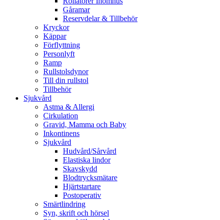
Rollatorer Inomhus
Gåramar
Reservdelar & Tillbehör
Kryckor
Käppar
Förflyttning
Personlyft
Ramp
Rullstolsdynor
Till din rullstol
Tillbehör
Sjukvård
Astma & Allergi
Cirkulation
Gravid, Mamma och Baby
Inkontinens
Sjukvård
Hudvård/Sårvård
Elastiska lindor
Skavskydd
Blodtrycksmätare
Hjärtstartare
Postoperativ
Smärtlindring
Syn, skrift och hörsel