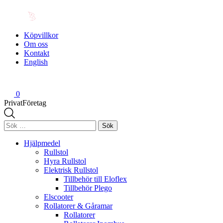
Köpvillkor
Om oss
Kontakt
English
0
Privat
Företag
Sök
efter:
Hjälpmedel
Rullstol
Hyra Rullstol
Elektrisk Rullstol
Tillbehör till Eloflex
Tillbehör Plego
Elscooter
Rollatorer & Gåramar
Rollatorer