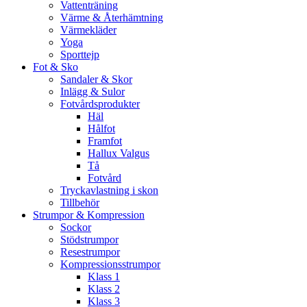
Vattenträning
Värme & Återhämtning
Värmekläder
Yoga
Sporttejp
Fot & Sko
Sandaler & Skor
Inlägg & Sulor
Fotvårdsprodukter
Häl
Hålfot
Framfot
Hallux Valgus
Tå
Fotvård
Tryckavlastning i skon
Tillbehör
Strumpor & Kompression
Sockor
Stödstrumpor
Resestrumpor
Kompressionsstrumpor
Klass 1
Klass 2
Klass 3