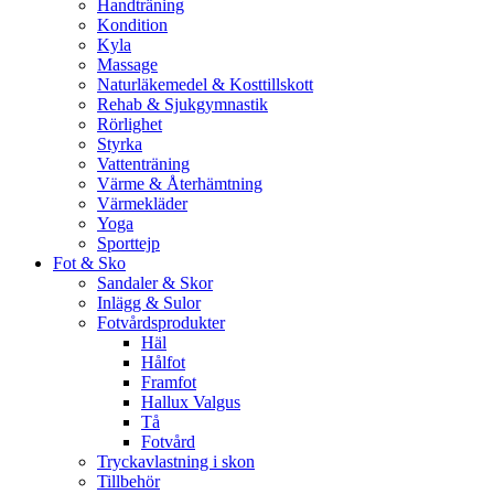
Handträning
Kondition
Kyla
Massage
Naturläkemedel & Kosttillskott
Rehab & Sjukgymnastik
Rörlighet
Styrka
Vattenträning
Värme & Återhämtning
Värmekläder
Yoga
Sporttejp
Fot & Sko
Sandaler & Skor
Inlägg & Sulor
Fotvårdsprodukter
Häl
Hålfot
Framfot
Hallux Valgus
Tå
Fotvård
Tryckavlastning i skon
Tillbehör