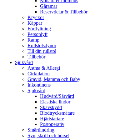
Rollatorer Inomhus
Gåramar
Reservdelar & Tillbehör
Kryckor
Käppar
Förflyttning
Personlyft
Ramp
Rullstolsdynor
Till din rullstol
Tillbehör
Sjukvård
Astma & Allergi
Cirkulation
Gravid, Mamma och Baby
Inkontinens
Sjukvård
Hudvård/Sårvård
Elastiska lindor
Skavskydd
Blodtrycksmätare
Hjärtstartare
Postoperativ
Smärtlindring
Syn, skrift och hörsel