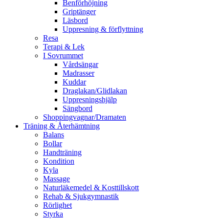
Benförhöjning
Griptänger
Läsbord
Uppresning & förflyttning
Resa
Terapi & Lek
I Sovrummet
Vårdsängar
Madrasser
Kuddar
Draglakan/Glidlakan
Uppresningshjälp
Sängbord
Shoppingvagnar/Dramaten
Träning & Återhämtning
Balans
Bollar
Handträning
Kondition
Kyla
Massage
Naturläkemedel & Kosttillskott
Rehab & Sjukgymnastik
Rörlighet
Styrka