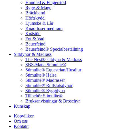
Handled & Fingerstöd
Rygg & Mage
Bråckband
Höftskydd
Ljumske & Lår
Knäortoser med ram
Knästöd
Fot & Vad
Bauerfeind
Bauerfeind® Specialbeställning
Sittdynor & Madrass
The Nest® sittdyna & Madrass
SBS-Matta Stimulite®
Stimulite® Equestrian/Husdjur
Stimulite® Hälsa
Stimulite® Madrasser
Stimulite® Rullstolsdynor
Stimulite® Ryggdyna
Tillbehör Stimulite®
Bruksanvisningar & Broschyr
Kunskap
Köpvillkor
Om oss
Kontakt