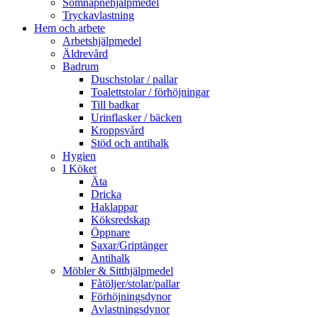
Sömnapnehjälpmedel
Tryckavlastning
Hem och arbete
Arbetshjälpmedel
Äldrevård
Badrum
Duschstolar / pallar
Toalettstolar / förhöjningar
Till badkar
Urinflasker / bäcken
Kroppsvård
Stöd och antihalk
Hygien
I Köket
Äta
Dricka
Haklappar
Köksredskap
Öppnare
Saxar/Griptänger
Antihalk
Möbler & Sitthjälpmedel
Fåtöljer/stolar/pallar
Förhöjningsdynor
Avlastningsdynor