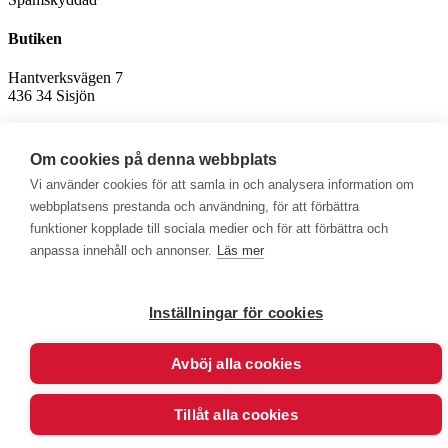
Butiken
Hantverksvägen 7
436 34 Sisjön
Vardagar 10:00 - 18:00
Lördag 10:00 - 15:00
Om cookies på denna webbplats
Söndag Stängt
Vi använder cookies för att samla in och analysera information om
Avvikande öppettider för röda och helgdagar
webbplatsens prestanda och användning, för att förbättra
funktioner kopplade till sociala medier och för att förbättra och
anpassa innehåll och annonser.
Läs mer
Välkommen att se vårt övriga sortiment!
Inställningar för cookies
Royalrest
Stärkevästen
Heatknife
Bauerfeind
Stimulite
Avböj alla cookies
© 2026 - Göran Sjödén Rehab Shop AB
Alla rättigheter förbehållna
Tillåt alla cookies
Powered by
Mirva Webb