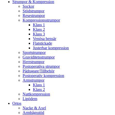
Strumpor & Kompression
Sockor
Stödstrumpor
Resestrumpor
Kompressionsstrumpor
Klass 1
Klass 2
Klass 3
Venösa bensår
Flatstickade
Justerbar kompression
Sportstrumpor
Graviditetsstrumpor
Herrstrumpor
Postoperativa strumpor
Pådragare/Tillbehör
Postoperativ kompression
Armstrumpor
Klass 1
Klass 2
Nattkompression
Lipödem
Ortos
Nacke & Axel
Armbågsstöd