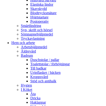
Hudvård/Sårvård
Elastiska lindor
Skavskydd
Blodtrycksmätare
Hjärtstartare
Postoperativ
Smärtlindring
Syn, skrift och hörsel
Sömnapnehjälpmedel
Tryckavlastning
Hem och arbete
Arbetshjälpmedel
Äldrevård
Badrum
Duschstolar / pallar
Toalettstolar / förhöjningar
Till badkar
Urinflasker / bäcken
Kroppsvård
Stöd och antihalk
Hygien
I Köket
Äta
Dricka
Haklappar