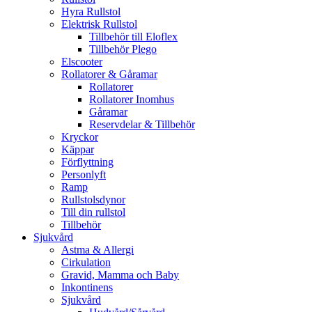
Hyra Rullstol
Elektrisk Rullstol
Tillbehör till Eloflex
Tillbehör Plego
Elscooter
Rollatorer & Gåramar
Rollatorer
Rollatorer Inomhus
Gåramar
Reservdelar & Tillbehör
Kryckor
Käppar
Förflyttning
Personlyft
Ramp
Rullstolsdynor
Till din rullstol
Tillbehör
Sjukvård
Astma & Allergi
Cirkulation
Gravid, Mamma och Baby
Inkontinens
Sjukvård