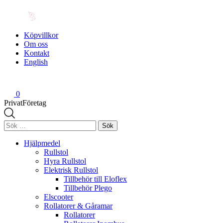
Köpvillkor
Om oss
Kontakt
English
0
Privat
Företag
Sök
efter:
Hjälpmedel
Rullstol
Hyra Rullstol
Elektrisk Rullstol
Tillbehör till Eloflex
Tillbehör Plego
Elscooter
Rollatorer & Gåramar
Rollatorer