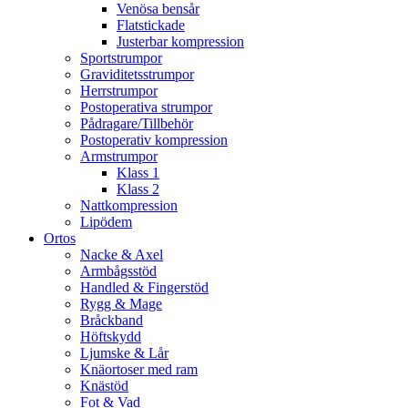
Venösa bensår
Flatstickade
Justerbar kompression
Sportstrumpor
Graviditetsstrumpor
Herrstrumpor
Postoperativa strumpor
Pådragare/Tillbehör
Postoperativ kompression
Armstrumpor
Klass 1
Klass 2
Nattkompression
Lipödem
Ortos
Nacke & Axel
Armbågsstöd
Handled & Fingerstöd
Rygg & Mage
Bråckband
Höftskydd
Ljumske & Lår
Knäortoser med ram
Knästöd
Fot & Vad