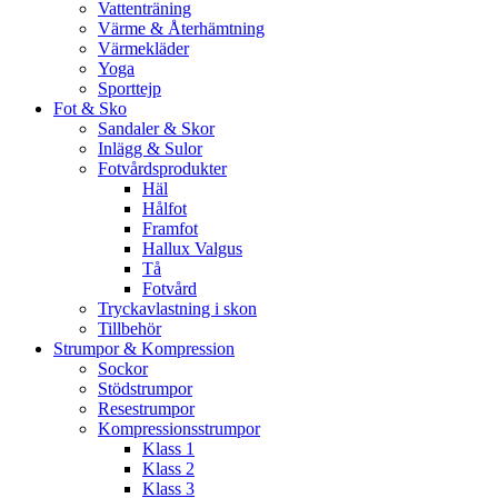
Vattenträning
Värme & Återhämtning
Värmekläder
Yoga
Sporttejp
Fot & Sko
Sandaler & Skor
Inlägg & Sulor
Fotvårdsprodukter
Häl
Hålfot
Framfot
Hallux Valgus
Tå
Fotvård
Tryckavlastning i skon
Tillbehör
Strumpor & Kompression
Sockor
Stödstrumpor
Resestrumpor
Kompressionsstrumpor
Klass 1
Klass 2
Klass 3