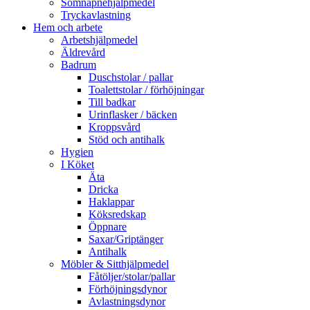
Sömnapnehjälpmedel
Tryckavlastning
Hem och arbete
Arbetshjälpmedel
Äldrevård
Badrum
Duschstolar / pallar
Toalettstolar / förhöjningar
Till badkar
Urinflasker / bäcken
Kroppsvård
Stöd och antihalk
Hygien
I Köket
Äta
Dricka
Haklappar
Köksredskap
Öppnare
Saxar/Griptänger
Antihalk
Möbler & Sitthjälpmedel
Fåtöljer/stolar/pallar
Förhöjningsdynor
Avlastningsdynor