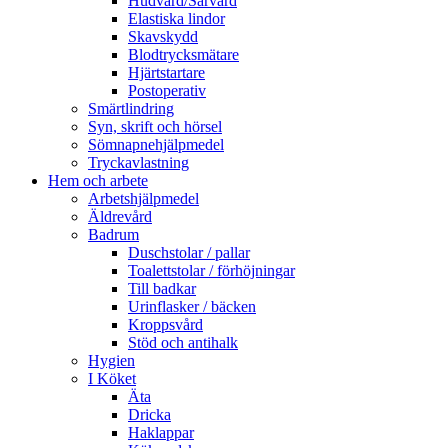
Hudvård/Sårvård
Elastiska lindor
Skavskydd
Blodtrycksmätare
Hjärtstartare
Postoperativ
Smärtlindring
Syn, skrift och hörsel
Sömnapnehjälpmedel
Tryckavlastning
Hem och arbete
Arbetshjälpmedel
Äldrevård
Badrum
Duschstolar / pallar
Toalettstolar / förhöjningar
Till badkar
Urinflasker / bäcken
Kroppsvård
Stöd och antihalk
Hygien
I Köket
Äta
Dricka
Haklappar