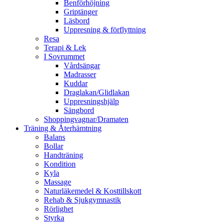
Benförhöjning
Griptänger
Läsbord
Uppresning & förflyttning
Resa
Terapi & Lek
I Sovrummet
Vårdsängar
Madrasser
Kuddar
Draglakan/Glidlakan
Uppresningshjälp
Sängbord
Shoppingvagnar/Dramaten
Träning & Återhämtning
Balans
Bollar
Handträning
Kondition
Kyla
Massage
Naturläkemedel & Kosttillskott
Rehab & Sjukgymnastik
Rörlighet
Styrka