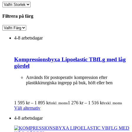
Filtrera på färg
4-8 arbetsdagar
Kompressionsbyxa Lipoelastic TBfLg med låg
gördel
Används för postoperativ kompression efter
plastikkirurgiska ingrepp på buk, höft eller ben
Prisintervall:
Prisintervall:
1 595
kr
–
1 895
kr
1 276
kr
–
1 516
kr
inkl. moms
exkl. moms
Den
1
1
Välj alternativ
här
595.00 kr
276.00 kr
4-8 arbetsdagar
produkten
till
till
har
1
1
flera
895.00 kr
516.00 kr