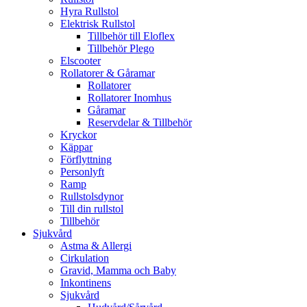
Hyra Rullstol
Elektrisk Rullstol
Tillbehör till Eloflex
Tillbehör Plego
Elscooter
Rollatorer & Gåramar
Rollatorer
Rollatorer Inomhus
Gåramar
Reservdelar & Tillbehör
Kryckor
Käppar
Förflyttning
Personlyft
Ramp
Rullstolsdynor
Till din rullstol
Tillbehör
Sjukvård
Astma & Allergi
Cirkulation
Gravid, Mamma och Baby
Inkontinens
Sjukvård