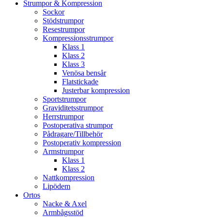
Strumpor & Kompression
Sockor
Stödstrumpor
Resestrumpor
Kompressionsstrumpor
Klass 1
Klass 2
Klass 3
Venösa bensår
Flatstickade
Justerbar kompression
Sportstrumpor
Graviditetsstrumpor
Herrstrumpor
Postoperativa strumpor
Pådragare/Tillbehör
Postoperativ kompression
Armstrumpor
Klass 1
Klass 2
Nattkompression
Lipödem
Ortos
Nacke & Axel
Armbågsstöd