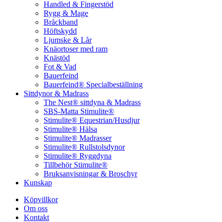
Handled & Fingerstöd
Rygg & Mage
Bråckband
Höftskydd
Ljumske & Lår
Knäortoser med ram
Knästöd
Fot & Vad
Bauerfeind
Bauerfeind® Specialbeställning
Sittdynor & Madrass
The Nest® sittdyna & Madrass
SBS-Matta Stimulite®
Stimulite® Equestrian/Husdjur
Stimulite® Hälsa
Stimulite® Madrasser
Stimulite® Rullstolsdynor
Stimulite® Ryggdyna
Tillbehör Stimulite®
Bruksanvisningar & Broschyr
Kunskap
Köpvillkor
Om oss
Kontakt