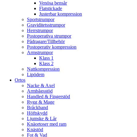
Venösa bensår
Flatstickade
Justerbar kompression
Sportstrumpor
Graviditetsstrumpor
Herrstrumpor
Postoperativa strumpor
Pådragare/Tillbehör
Postoperativ kompression
Armstrumpor
Klass 1
Klass 2
Nattkompression
Lipödem
Ortos
Nacke & Axel
Armbågsstöd
Handled & Fingerstöd
Rygg & Mage
Bråckband
Höftskydd
Ljumske & Lår
Knäortoser med ram
Knästöd
Fot & Vad