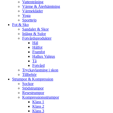
Vattenträning
Värme & Återhämtning
Värmekläder
Yoga
Sporttejp
Fot & Sko
Sandaler & Skor
Inlägg & Sulor
Fotvårdsprodukter
Häl
Hålfot
Framfot
Hallux Valgus
Tå
Fotvård
Tryckavlastning i skon
Tillbehör
Strumpor & Kompression
Sockor
Stödstrumpor
Resestrumpor
Kompressionsstrumpor
Klass 1
Klass 2
Klass 3