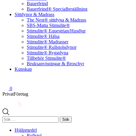
Bauerfeind
Bauerfeind® Specialbeställning
Sittdynor & Madrass
The Nest® sittdyna & Madrass
SBS-Matta Stimulite®
Stimulite® Equestrian/Husdjur
Stimulite® Hälsa
Stimulite® Madrasser
Stimulite® Rullstolsdynor
Stimulite® Ryggdyna
Tillbehör Stimulite®
Bruksanvisningar & Broschyr
Kunskap
0
Privat
Företag
Sök
efter:
Hjälpmedel
Rullstol