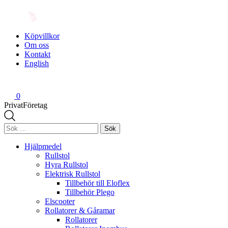
Köpvillkor
Om oss
Kontakt
English
0
Privat
Företag
Sök
efter:
Hjälpmedel
Rullstol
Hyra Rullstol
Elektrisk Rullstol
Tillbehör till Eloflex
Tillbehör Plego
Elscooter
Rollatorer & Gåramar
Rollatorer