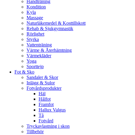
Handträning
Kondition
Kyla
Massage
Naturläkemedel & Kosttillskott
Rehab & Sjukgymnastik
Rörlighet
Styrka
Vattenträning
Värme & Återhämtning
Värmekläder
Yoga
Sporttejp
Fot & Sko
Sandaler & Skor
Inlägg & Sulor
Fotvårdsprodukter
Häl
Hålfot
Framfot
Hallux Valgus
Tå
Fotvård
Tryckavlastning i skon
Tillbehör