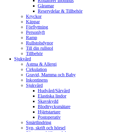
Rollatorer Inomhus
Gåramar
Reservdelar & Tillbehör
Kryckor
Käppar
Förflyttning
Personlyft
Ramp
Rullstolsdynor
Till din rullstol
Tillbehör
Sjukvård
Astma & Allergi
Cirkulation
Gravid, Mamma och Baby
Inkontinens
Sjukvård
Hudvård/Sårvård
Elastiska lindor
Skavskydd
Blodtrycksmätare
Hjärtstartare
Postoperativ
Smärtlindring
Syn, skrift och hörsel