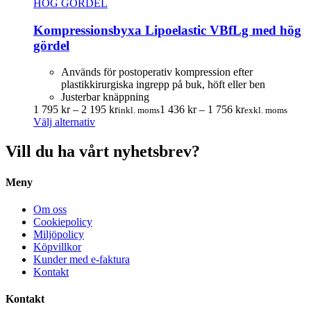
varianter.
De
Kompressionsbyxa Lipoelastic VBfLg med hög
olika
alternativen
gördel
kan
väljas
Används för postoperativ kompression efter
på
plastikkirurgiska ingrepp på buk, höft eller ben
produktsidan
Justerbar knäppning
Prisintervall:
Prisintervall:
1 795
kr
–
2 195
kr
1 436
kr
–
1 756
kr
inkl. moms
exkl. moms
Den
1
1
Välj alternativ
här
795.00 kr
436.00 kr
produkten
till
till
Vill du ha vårt nyhetsbrev?
har
2
1
flera
195.00 kr
756.00 kr
Meny
varianter.
De
olika
Om oss
alternativen
Cookiepolicy
kan
Miljöpolicy
väljas
Köpvillkor
på
Kunder med e-faktura
produktsidan
Kontakt
Kontakt