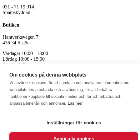
031 - 71 19 914
Spamskyddad
Butiken
Hantverksvägen 7
436 34 Sisjön
Vardagar 10:00 - 18:00
Lördag 10:00 - 15:00
Söndag Stängt
Om cookies på denna webbplats
Avvikande öppettider för röda och helgdagar
Vi använder cookies för att samla in och analysera information om
webbplatsens prestanda och användning, för att förbättra
funktioner kopplade till sociala medier och för att förbättra och
anpassa innehåll och annonser.
Läs mer
Välkommen att se vårt övriga sortiment!
Royalrest
Stärkevästen
Heatknife
Bauerfeind
Stimulite
Inställningar för cookies
Avböj alla cookies