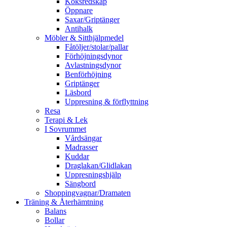
Köksredskap
Öppnare
Saxar/Griptänger
Antihalk
Möbler & Sitthjälpmedel
Fåtöljer/stolar/pallar
Förhöjningsdynor
Avlastningsdynor
Benförhöjning
Griptänger
Läsbord
Uppresning & förflyttning
Resa
Terapi & Lek
I Sovrummet
Vårdsängar
Madrasser
Kuddar
Draglakan/Glidlakan
Uppresningshjälp
Sängbord
Shoppingvagnar/Dramaten
Träning & Återhämtning
Balans
Bollar