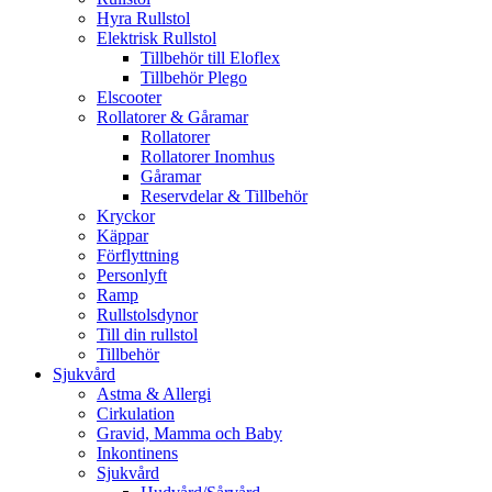
Hyra Rullstol
Elektrisk Rullstol
Tillbehör till Eloflex
Tillbehör Plego
Elscooter
Rollatorer & Gåramar
Rollatorer
Rollatorer Inomhus
Gåramar
Reservdelar & Tillbehör
Kryckor
Käppar
Förflyttning
Personlyft
Ramp
Rullstolsdynor
Till din rullstol
Tillbehör
Sjukvård
Astma & Allergi
Cirkulation
Gravid, Mamma och Baby
Inkontinens
Sjukvård