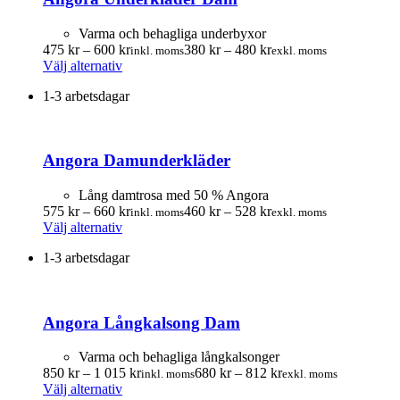
olika
alternativen
Varma och behagliga underbyxor
kan
Prisintervall:
Prisintervall:
475
kr
–
600
kr
380
kr
–
480
kr
inkl. moms
exkl. moms
väljas
Den
475.00 kr
380.00 kr
Välj alternativ
på
här
till
till
produktsidan
1-3 arbetsdagar
produkten
600.00 kr
480.00 kr
har
flera
varianter.
Angora Damunderkläder
De
olika
alternativen
Lång damtrosa med 50 % Angora
kan
Prisintervall:
Prisintervall:
575
kr
–
660
kr
460
kr
–
528
kr
inkl. moms
exkl. moms
väljas
Den
575.00 kr
460.00 kr
Välj alternativ
på
här
till
till
produktsidan
1-3 arbetsdagar
produkten
660.00 kr
528.00 kr
har
flera
varianter.
Angora Långkalsong Dam
De
olika
alternativen
Varma och behagliga långkalsonger
kan
Prisintervall:
Prisintervall:
850
kr
–
1 015
kr
680
kr
–
812
kr
inkl. moms
exkl. moms
väljas
Den
850.00 kr
680.00 kr
Välj alternativ