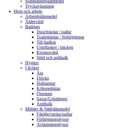
Sömnapnehjälpmedel
Tryckavlastning
Hem och arbete
Arbetshjälpmedel
Äldrevård
Badrum
Duschstolar / pallar
Toalettstolar / förhöjningar
Till badkar
Urinflasker / bäcken
Kroppsvård
Stöd och antihalk
Hygien
I Köket
Äta
Dricka
Haklappar
Köksredskap
Öppnare
Saxar/Griptänger
Antihalk
Möbler & Sitthjälpmedel
Fåtöljer/stolar/pallar
Förhöjningsdynor
Avlastningsdynor