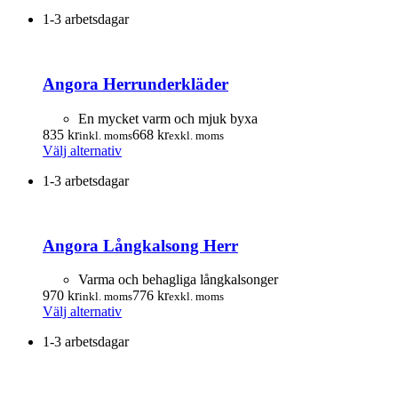
på
här
till
till
produktsidan
1-3 arbetsdagar
produkten
1
812.00 kr
har
015.00 kr
flera
varianter.
Angora Herrunderkläder
De
olika
alternativen
En mycket varm och mjuk byxa
kan
835
kr
668
kr
inkl. moms
exkl. moms
väljas
Den
Välj alternativ
på
här
produktsidan
1-3 arbetsdagar
produkten
har
flera
varianter.
Angora Långkalsong Herr
De
olika
alternativen
Varma och behagliga långkalsonger
kan
970
kr
776
kr
inkl. moms
exkl. moms
väljas
Den
Välj alternativ
på
här
produktsidan
1-3 arbetsdagar
produkten
har
flera
varianter.