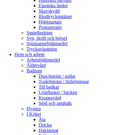
Hudvård/Sårvård
Elastiska lindor
Skavskydd
Blodtrycksmätare
Hjärtstartare
Postoperativ
Smärtlindring
Syn, skrift och hörsel
Sömnapnehjälpmedel
Tryckavlastning
Hem och arbete
Arbetshjälpmedel
Äldrevård
Badrum
Duschstolar / pallar
Toalettstolar / förhöjningar
Till badkar
Urinflasker / bäcken
Kroppsvård
Stöd och antihalk
Hygien
I Köket
Äta
Dricka
Haklappar