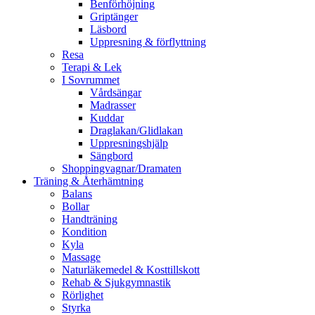
Benförhöjning
Griptänger
Läsbord
Uppresning & förflyttning
Resa
Terapi & Lek
I Sovrummet
Vårdsängar
Madrasser
Kuddar
Draglakan/Glidlakan
Uppresningshjälp
Sängbord
Shoppingvagnar/Dramaten
Träning & Återhämtning
Balans
Bollar
Handträning
Kondition
Kyla
Massage
Naturläkemedel & Kosttillskott
Rehab & Sjukgymnastik
Rörlighet
Styrka