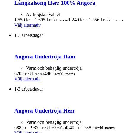
Långkalsong Herr 100% Angora
De
olika
alternativen
Av högsta kvalitet
kan
Prisintervall:
Prisintervall:
1 550
kr
–
1 695
kr
1 240
kr
–
1 356
kr
inkl. moms
exkl. moms
väljas
Den
1
1
Välj alternativ
på
här
550.00 kr
240.00 kr
produktsidan
1-3 arbetsdagar
produkten
till
till
har
1
1
flera
695.00 kr
356.00 kr
varianter.
Angora Undertröja Dam
De
olika
alternativen
Varm och behaglig undertröja
kan
620
kr
496
kr
inkl. moms
exkl. moms
väljas
Den
Välj alternativ
på
här
produktsidan
1-3 arbetsdagar
produkten
har
flera
varianter.
Angora Undertröja Herr
De
olika
alternativen
Varm och behaglig undertröja
kan
Prisintervall:
Prisintervall:
688
kr
–
985
kr
550.40
kr
–
788
kr
inkl. moms
exkl. moms
väljas
Den
688.00 kr
550.40 kr
Välj alternativ