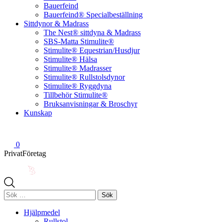
Bauerfeind
Bauerfeind® Specialbeställning
Sittdynor & Madrass
The Nest® sittdyna & Madrass
SBS-Matta Stimulite®
Stimulite® Equestrian/Husdjur
Stimulite® Hälsa
Stimulite® Madrasser
Stimulite® Rullstolsdynor
Stimulite® Ryggdyna
Tillbehör Stimulite®
Bruksanvisningar & Broschyr
Kunskap
0
Privat
Företag
Sök
efter:
Hjälpmedel
Rullstol