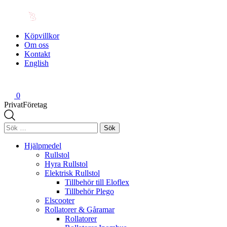
Köpvillkor
Om oss
Kontakt
English
0
Privat
Företag
Sök
efter:
Hjälpmedel
Rullstol
Hyra Rullstol
Elektrisk Rullstol
Tillbehör till Eloflex
Tillbehör Plego
Elscooter
Rollatorer & Gåramar
Rollatorer