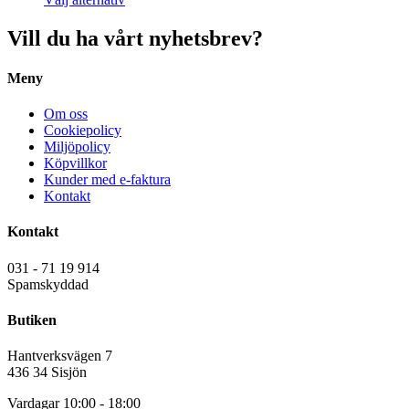
på
här
till
till
produktsidan
produkten
985.00 kr
788.00 kr
Vill du ha vårt nyhetsbrev?
har
flera
Meny
varianter.
De
olika
Om oss
alternativen
Cookiepolicy
kan
Miljöpolicy
väljas
Köpvillkor
på
Kunder med e-faktura
produktsidan
Kontakt
Kontakt
031 - 71 19 914
Spamskyddad
Butiken
Hantverksvägen 7
436 34 Sisjön
Vardagar 10:00 - 18:00