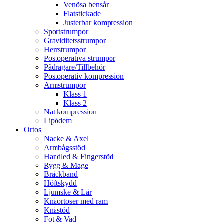
Venösa bensår
Flatstickade
Justerbar kompression
Sportstrumpor
Graviditetsstrumpor
Herrstrumpor
Postoperativa strumpor
Pådragare/Tillbehör
Postoperativ kompression
Armstrumpor
Klass 1
Klass 2
Nattkompression
Lipödem
Ortos
Nacke & Axel
Armbågsstöd
Handled & Fingerstöd
Rygg & Mage
Bråckband
Höftskydd
Ljumske & Lår
Knäortoser med ram
Knästöd
Fot & Vad