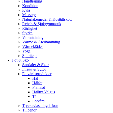
Handträning
Kondition
Kyla
Massage
Naturläkemedel & Kosttillskott
Rehab & Sjukgymnastik
Rörlighet
Styrka
Vattenträning
Värme & Återhämtning
Värmekläder
Yoga
Sporttejp
Fot & Sko
Sandaler & Skor
Inlägg & Sulor
Fotvårdsprodukter
Häl
Hålfot
Framfot
Hallux Valgus
Tå
Fotvård
Tryckavlastning i skon
Tillbehör