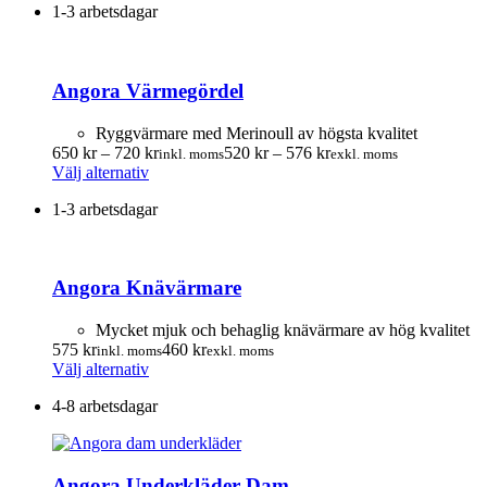
1-3 arbetsdagar
Angora Värmegördel
Ryggvärmare med Merinoull av högsta kvalitet
Prisintervall:
Prisintervall:
650
kr
–
720
kr
520
kr
–
576
kr
inkl. moms
exkl. moms
Den
650.00 kr
520.00 kr
Välj alternativ
här
till
till
1-3 arbetsdagar
produkten
720.00 kr
576.00 kr
har
flera
varianter.
Angora Knävärmare
De
olika
alternativen
Mycket mjuk och behaglig knävärmare av hög kvalitet
kan
575
kr
460
kr
inkl. moms
exkl. moms
väljas
Den
Välj alternativ
på
här
produktsidan
4-8 arbetsdagar
produkten
har
flera
varianter.
Angora Underkläder Dam
De