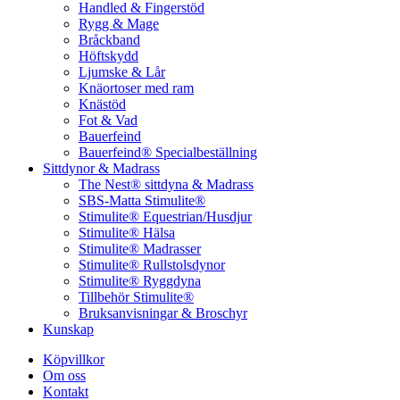
Handled & Fingerstöd
Rygg & Mage
Bråckband
Höftskydd
Ljumske & Lår
Knäortoser med ram
Knästöd
Fot & Vad
Bauerfeind
Bauerfeind® Specialbeställning
Sittdynor & Madrass
The Nest® sittdyna & Madrass
SBS-Matta Stimulite®
Stimulite® Equestrian/Husdjur
Stimulite® Hälsa
Stimulite® Madrasser
Stimulite® Rullstolsdynor
Stimulite® Ryggdyna
Tillbehör Stimulite®
Bruksanvisningar & Broschyr
Kunskap
Köpvillkor
Om oss
Kontakt