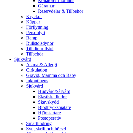
Rollatorer Inomhus
Gåramar
Reservdelar & Tillbehör
Kryckor
Käppar
Förflyttning
Personlyft
Ramp
Rullstolsdynor
Till din rullstol
Tillbehör
Sjukvård
Astma & Allergi
Cirkulation
Gravid, Mamma och Baby
Inkontinens
Sjukvård
Hudvård/Sårvård
Elastiska lindor
Skavskydd
Blodtrycksmätare
Hjärtstartare
Postoperativ
Smärtlindring
Syn, skrift och hörsel