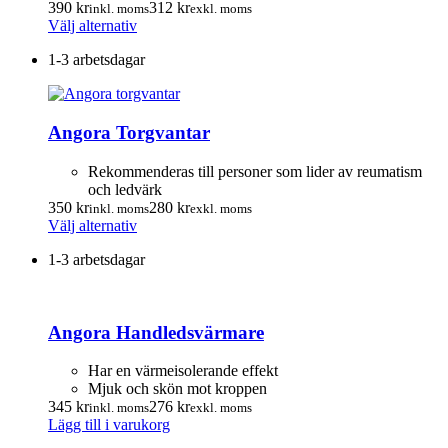
väljas
390
kr
312
kr
inkl. moms
exkl. moms
Den
på
Välj alternativ
här
produktsidan
1-3 arbetsdagar
produkten
har
flera
varianter.
Angora Torgvantar
De
olika
alternativen
Rekommenderas till personer som lider av reumatism
kan
och ledvärk
väljas
350
kr
280
kr
inkl. moms
exkl. moms
på
Den
Välj alternativ
produktsidan
här
1-3 arbetsdagar
produkten
har
flera
varianter.
Angora Handledsvärmare
De
olika
alternativen
Har en värmeisolerande effekt
kan
Mjuk och skön mot kroppen
väljas
345
kr
276
kr
inkl. moms
exkl. moms
på
Lägg till i varukorg
produktsidan