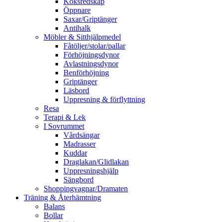
Köksredskap
Öppnare
Saxar/Griptänger
Antihalk
Möbler & Sitthjälpmedel
Fåtöljer/stolar/pallar
Förhöjningsdynor
Avlastningsdynor
Benförhöjning
Griptänger
Läsbord
Uppresning & förflyttning
Resa
Terapi & Lek
I Sovrummet
Vårdsängar
Madrasser
Kuddar
Draglakan/Glidlakan
Uppresningshjälp
Sängbord
Shoppingvagnar/Dramaten
Träning & Återhämtning
Balans
Bollar