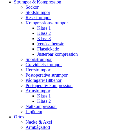
Strumpor & Kompression
Sockor
Stödstrumpor
Resestrumpor
Kompressionsstrumpor
Klass 1
Klass 2
Klass 3
Venösa bensår
Flatstickade
Justerbar kompression
Sportstrumpor
Graviditetsstrumpor
Herrstrumpor
Postoperativa strumpor
Pådragare/Tillbehör
Postoperativ kompression
Armstrumpor
Klass 1
Klass 2
Nattkompression
Lipödem
Ortos
Nacke & Axel
Armbågsstöd