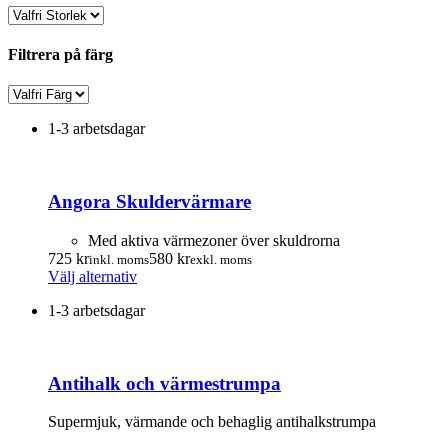
Filtrera på färg
1-3 arbetsdagar
Angora Skuldervärmare
Med aktiva värmezoner över skuldrorna
725
kr
580
kr
inkl. moms
exkl. moms
Den
Välj alternativ
här
1-3 arbetsdagar
produkten
har
flera
varianter.
Antihalk och värmestrumpa
De
olika
alternativen
Supermjuk, värmande och behaglig antihalkstrumpa
kan