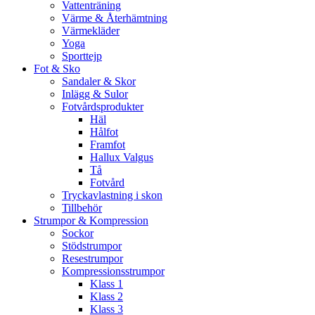
Vattenträning
Värme & Återhämtning
Värmekläder
Yoga
Sporttejp
Fot & Sko
Sandaler & Skor
Inlägg & Sulor
Fotvårdsprodukter
Häl
Hålfot
Framfot
Hallux Valgus
Tå
Fotvård
Tryckavlastning i skon
Tillbehör
Strumpor & Kompression
Sockor
Stödstrumpor
Resestrumpor
Kompressionsstrumpor
Klass 1
Klass 2
Klass 3