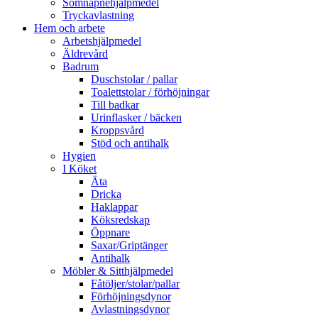
Sömnapnehjälpmedel
Tryckavlastning
Hem och arbete
Arbetshjälpmedel
Äldrevård
Badrum
Duschstolar / pallar
Toalettstolar / förhöjningar
Till badkar
Urinflasker / bäcken
Kroppsvård
Stöd och antihalk
Hygien
I Köket
Äta
Dricka
Haklappar
Köksredskap
Öppnare
Saxar/Griptänger
Antihalk
Möbler & Sitthjälpmedel
Fåtöljer/stolar/pallar
Förhöjningsdynor
Avlastningsdynor