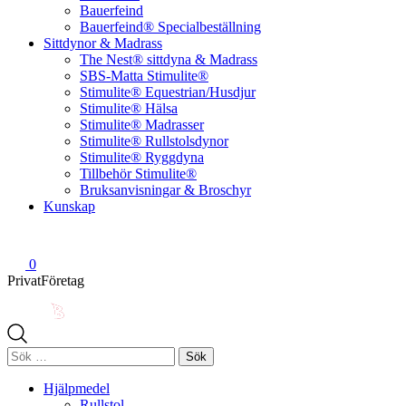
Bauerfeind
Bauerfeind® Specialbeställning
Sittdynor & Madrass
The Nest® sittdyna & Madrass
SBS-Matta Stimulite®
Stimulite® Equestrian/Husdjur
Stimulite® Hälsa
Stimulite® Madrasser
Stimulite® Rullstolsdynor
Stimulite® Ryggdyna
Tillbehör Stimulite®
Bruksanvisningar & Broschyr
Kunskap
0
Privat
Företag
Sök
efter:
Hjälpmedel
Rullstol