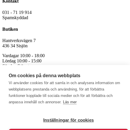
Kontakt
031 - 71 19 914
Spamskyddad
Butiken
Hantverksvägen 7
436 34 Sisjön
Vardagar 10:00 - 18:00
Lördag 10:00 - 15:00
Söndag Stängt
Om cookies på denna webbplats
Avvikande öppettider för röda och helgdagar
Vi använder cookies för att samla in och analysera information om
webbplatsens prestanda och användning, för att förbättra
funktioner kopplade till sociala medier och för att förbättra och
anpassa innehåll och annonser.
Läs mer
Välkommen att se vårt övriga sortiment!
Royalrest
Stärkevästen
Heatknife
Bauerfeind
Stimulite
Inställningar för cookies