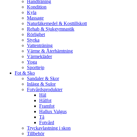
Handträning
Kondition
Kyla
Massage
Naturläkemedel & Kosttillskott
Rehab & Sjukgymnastik
Rörlighet
Styrka
Vattenträning
Värme & Återhämtning
Värmekläder
Yoga
Sporttejp
Fot & Sko
Sandaler & Skor
Inlägg & Sulor
Fotvårdsprodukter
Häl
Hålfot
Framfot
Hallux Valgus
Tå
Fotvård
Tryckavlastning i skon
Tillbehör