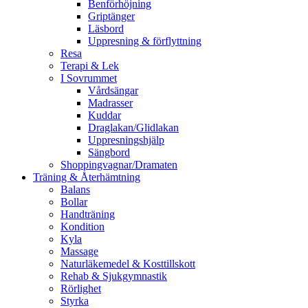
Benförhöjning
Griptänger
Läsbord
Uppresning & förflyttning
Resa
Terapi & Lek
I Sovrummet
Vårdsängar
Madrasser
Kuddar
Draglakan/Glidlakan
Uppresningshjälp
Sängbord
Shoppingvagnar/Dramaten
Träning & Återhämtning
Balans
Bollar
Handträning
Kondition
Kyla
Massage
Naturläkemedel & Kosttillskott
Rehab & Sjukgymnastik
Rörlighet
Styrka