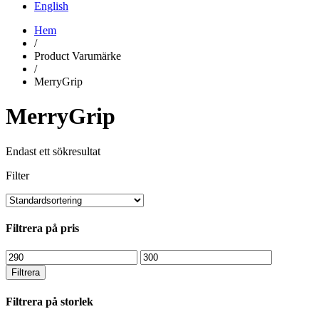
English
Hem
/
Product Varumärke
/
MerryGrip
MerryGrip
Endast ett sökresultat
Filter
Filtrera på pris
Min
Max
pris
pris
Filtrera
Filtrera på storlek