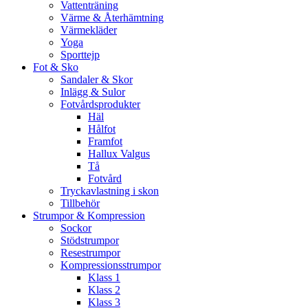
Vattenträning
Värme & Återhämtning
Värmekläder
Yoga
Sporttejp
Fot & Sko
Sandaler & Skor
Inlägg & Sulor
Fotvårdsprodukter
Häl
Hålfot
Framfot
Hallux Valgus
Tå
Fotvård
Tryckavlastning i skon
Tillbehör
Strumpor & Kompression
Sockor
Stödstrumpor
Resestrumpor
Kompressionsstrumpor
Klass 1
Klass 2
Klass 3