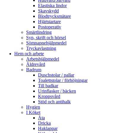
Hudvård/Sårvård
Elastiska lindor
Skavskydd
Blodtrycksmätare
Hjärtstartare
Postoperativ
Smärtlindring
Syn, skrift och hörsel
Sömnapnehjälpmedel
Tryckavlastning
Hem och arbete
Arbetshjälpmedel
Äldrevård
Badrum
Duschstolar / pallar
Toalettstolar / förhöjningar
Till badkar
Urinflasker / bäcken
Kroppsvård
Stöd och antihalk
Hygien
I Köket
Äta
Dricka
Haklappar