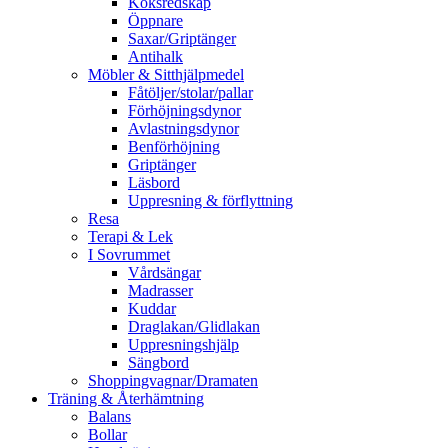
Köksredskap
Öppnare
Saxar/Griptänger
Antihalk
Möbler & Sitthjälpmedel
Fåtöljer/stolar/pallar
Förhöjningsdynor
Avlastningsdynor
Benförhöjning
Griptänger
Läsbord
Uppresning & förflyttning
Resa
Terapi & Lek
I Sovrummet
Vårdsängar
Madrasser
Kuddar
Draglakan/Glidlakan
Uppresningshjälp
Sängbord
Shoppingvagnar/Dramaten
Träning & Återhämtning
Balans
Bollar