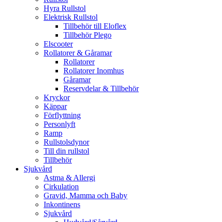
Hyra Rullstol
Elektrisk Rullstol
Tillbehör till Eloflex
Tillbehör Plego
Elscooter
Rollatorer & Gåramar
Rollatorer
Rollatorer Inomhus
Gåramar
Reservdelar & Tillbehör
Kryckor
Käppar
Förflyttning
Personlyft
Ramp
Rullstolsdynor
Till din rullstol
Tillbehör
Sjukvård
Astma & Allergi
Cirkulation
Gravid, Mamma och Baby
Inkontinens
Sjukvård