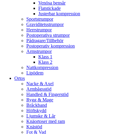
Venösa bensår
Flatstickade
Justerbar kompression
Sportstrumpor
Graviditetsstrumpor
Herrstrumpor
Postoperativa strumpor
Pådragare/Tillbehör
Postoperativ kompression
Armstrumpor
Klass 1
Klass 2
Nattkompression
Lipödem
Ortos
Nacke & Axel
Armbågsstöd
Handled & Fingerstöd
Rygg & Mage
Bråckband
Höftskydd
Ljumske & Lår
Knäortoser med ram
Knästöd
Fot & Vad