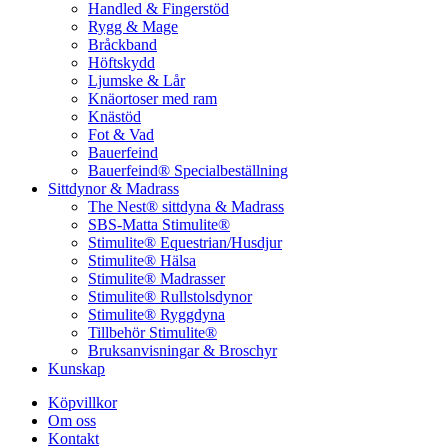
Handled & Fingerstöd
Rygg & Mage
Bråckband
Höftskydd
Ljumske & Lår
Knäortoser med ram
Knästöd
Fot & Vad
Bauerfeind
Bauerfeind® Specialbeställning
Sittdynor & Madrass
The Nest® sittdyna & Madrass
SBS-Matta Stimulite®
Stimulite® Equestrian/Husdjur
Stimulite® Hälsa
Stimulite® Madrasser
Stimulite® Rullstolsdynor
Stimulite® Ryggdyna
Tillbehör Stimulite®
Bruksanvisningar & Broschyr
Kunskap
Köpvillkor
Om oss
Kontakt