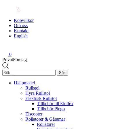
Köpvillkor
Om oss
Kontakt
English
0
Privat
Företag
Sök
efter:
Hjälpmedel
Rullstol
Hyra Rullstol
Elektrisk Rullstol
Tillbehör till Eloflex
Tillbehör Plego
Elscooter
Rollatorer & Gåramar
Rollatorer