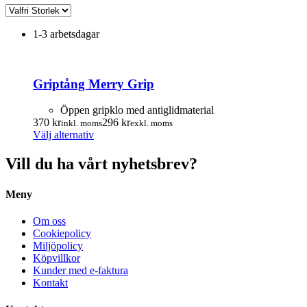
1-3 arbetsdagar
Griptång Merry Grip
Öppen gripklo med antiglidmaterial
370
kr
296
kr
inkl. moms
exkl. moms
Den
Välj alternativ
här
produkten
Vill du ha vårt nyhetsbrev?
har
flera
Meny
varianter.
De
olika
Om oss
alternativen
Cookiepolicy
kan
Miljöpolicy
väljas
Köpvillkor
på
Kunder med e-faktura
produktsidan
Kontakt