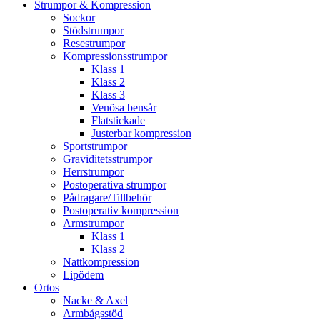
Strumpor & Kompression
Sockor
Stödstrumpor
Resestrumpor
Kompressionsstrumpor
Klass 1
Klass 2
Klass 3
Venösa bensår
Flatstickade
Justerbar kompression
Sportstrumpor
Graviditetsstrumpor
Herrstrumpor
Postoperativa strumpor
Pådragare/Tillbehör
Postoperativ kompression
Armstrumpor
Klass 1
Klass 2
Nattkompression
Lipödem
Ortos
Nacke & Axel
Armbågsstöd