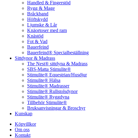
Handled & Fingerstöd
Rygg & Mage
Bråckband
Höftskydd
Ljumske & Lår
Knäortoser med ram
Knästöd
Fot & Vad
Bauerfeind
Bauerfeind® Specialbeställning
Sittdynor & Madrass
The Nest® sittdyna & Madrass
SBS-Matta Stimulite®
Stimulite® Equestrian/Husdjur
Stimulite® Hälsa
Stimulite® Madrasser
Stimulite® Rullstolsdynor
Stimulite® Ryggdyna
Tillbehör Stimulite®
Bruksanvisningar & Broschyr
Kunskap
Köpvillkor
Om oss
Kontakt