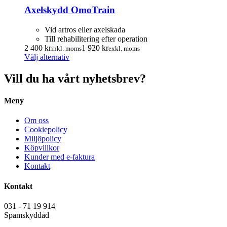
Axelskydd OmoTrain
Vid artros eller axelskada
Till rehabilitering efter operation
2 400
kr
1 920
kr
inkl. moms
exkl. moms
Den
Välj alternativ
här
produkten
Vill du ha vårt nyhetsbrev?
har
flera
Meny
varianter.
De
olika
Om oss
alternativen
Cookiepolicy
kan
Miljöpolicy
väljas
Köpvillkor
på
Kunder med e-faktura
produktsidan
Kontakt
Kontakt
031 - 71 19 914
Spamskyddad