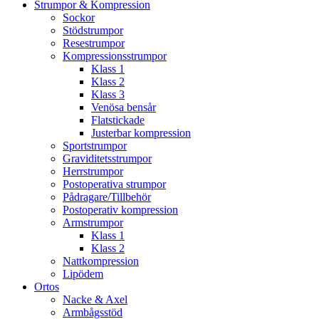
Strumpor & Kompression
Sockor
Stödstrumpor
Resestrumpor
Kompressionsstrumpor
Klass 1
Klass 2
Klass 3
Venösa bensår
Flatstickade
Justerbar kompression
Sportstrumpor
Graviditetsstrumpor
Herrstrumpor
Postoperativa strumpor
Pådragare/Tillbehör
Postoperativ kompression
Armstrumpor
Klass 1
Klass 2
Nattkompression
Lipödem
Ortos
Nacke & Axel
Armbågsstöd