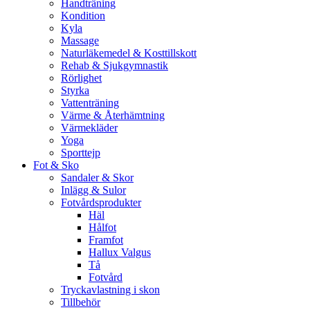
Handträning
Kondition
Kyla
Massage
Naturläkemedel & Kosttillskott
Rehab & Sjukgymnastik
Rörlighet
Styrka
Vattenträning
Värme & Återhämtning
Värmekläder
Yoga
Sporttejp
Fot & Sko
Sandaler & Skor
Inlägg & Sulor
Fotvårdsprodukter
Häl
Hålfot
Framfot
Hallux Valgus
Tå
Fotvård
Tryckavlastning i skon
Tillbehör