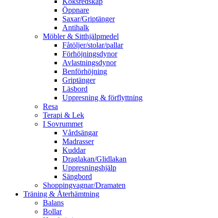
Köksredskap
Öppnare
Saxar/Griptänger
Antihalk
Möbler & Sitthjälpmedel
Fåtöljer/stolar/pallar
Förhöjningsdynor
Avlastningsdynor
Benförhöjning
Griptänger
Läsbord
Uppresning & förflyttning
Resa
Terapi & Lek
I Sovrummet
Vårdsängar
Madrasser
Kuddar
Draglakan/Glidlakan
Uppresningshjälp
Sängbord
Shoppingvagnar/Dramaten
Träning & Återhämtning
Balans
Bollar