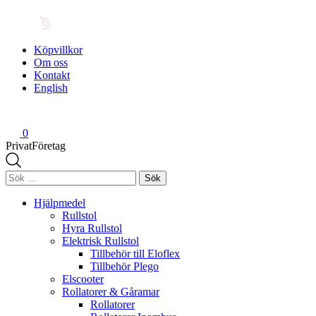
Köpvillkor
Om oss
Kontakt
English
0
Privat
Företag
Sök
efter:
Hjälpmedel
Rullstol
Hyra Rullstol
Elektrisk Rullstol
Tillbehör till Eloflex
Tillbehör Plego
Elscooter
Rollatorer & Gåramar
Rollatorer