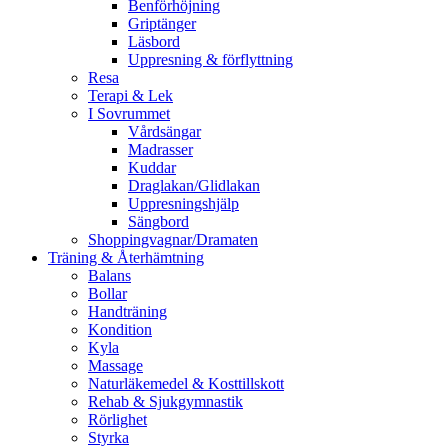
Benförhöjning
Griptänger
Läsbord
Uppresning & förflyttning
Resa
Terapi & Lek
I Sovrummet
Vårdsängar
Madrasser
Kuddar
Draglakan/Glidlakan
Uppresningshjälp
Sängbord
Shoppingvagnar/Dramaten
Träning & Återhämtning
Balans
Bollar
Handträning
Kondition
Kyla
Massage
Naturläkemedel & Kosttillskott
Rehab & Sjukgymnastik
Rörlighet
Styrka