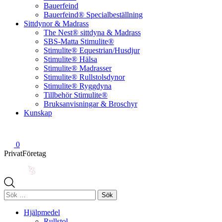
Bauerfeind
Bauerfeind® Specialbeställning
Sittdynor & Madrass
The Nest® sittdyna & Madrass
SBS-Matta Stimulite®
Stimulite® Equestrian/Husdjur
Stimulite® Hälsa
Stimulite® Madrasser
Stimulite® Rullstolsdynor
Stimulite® Ryggdyna
Tillbehör Stimulite®
Bruksanvisningar & Broschyr
Kunskap
0
Privat
Företag
Sök
efter:
Hjälpmedel
Rullstol