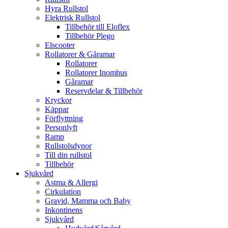
Hyra Rullstol
Elektrisk Rullstol
Tillbehör till Eloflex
Tillbehör Plego
Elscooter
Rollatorer & Gåramar
Rollatorer
Rollatorer Inomhus
Gåramar
Reservdelar & Tillbehör
Kryckor
Käppar
Förflyttning
Personlyft
Ramp
Rullstolsdynor
Till din rullstol
Tillbehör
Sjukvård
Astma & Allergi
Cirkulation
Gravid, Mamma och Baby
Inkontinens
Sjukvård