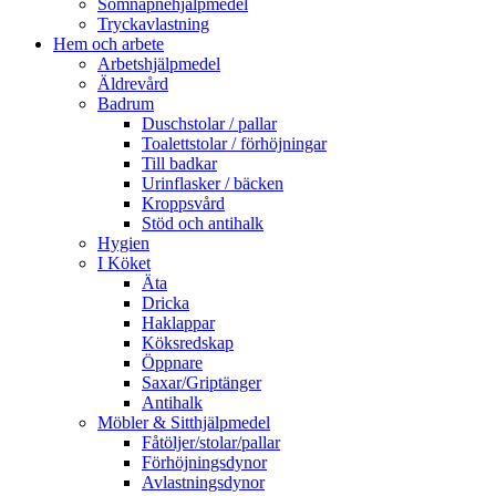
Sömnapnehjälpmedel
Tryckavlastning
Hem och arbete
Arbetshjälpmedel
Äldrevård
Badrum
Duschstolar / pallar
Toalettstolar / förhöjningar
Till badkar
Urinflasker / bäcken
Kroppsvård
Stöd och antihalk
Hygien
I Köket
Äta
Dricka
Haklappar
Köksredskap
Öppnare
Saxar/Griptänger
Antihalk
Möbler & Sitthjälpmedel
Fåtöljer/stolar/pallar
Förhöjningsdynor
Avlastningsdynor