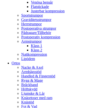
Venösa bensår
Flatstickade
Justerbar kompression
Sportstrumpor
Graviditetsstrumpor
Herrstrumpor
Postoperativa strumpor
Pådragare/Tillbehör
Postoperativ kompression
Armstrumpor
Klass 1
Klass 2
Nattkompression
Lipödem
Ortos
Nacke & Axel
Armbågsstöd
Handled & Fingerstöd
Rygg & Mage
Bråckband
Höftskydd
Ljumske & Lår
Knäortoser med ram
Knästöd
Fot & Vad