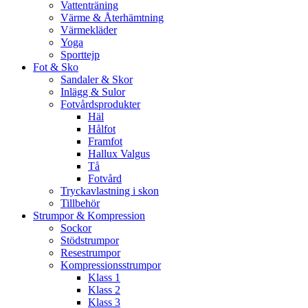
Vattenträning
Värme & Återhämtning
Värmekläder
Yoga
Sporttejp
Fot & Sko
Sandaler & Skor
Inlägg & Sulor
Fotvårdsprodukter
Häl
Hålfot
Framfot
Hallux Valgus
Tå
Fotvård
Tryckavlastning i skon
Tillbehör
Strumpor & Kompression
Sockor
Stödstrumpor
Resestrumpor
Kompressionsstrumpor
Klass 1
Klass 2
Klass 3