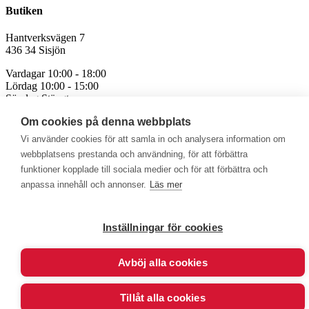
Butiken
Hantverksvägen 7
436 34 Sisjön
Vardagar 10:00 - 18:00
Lördag 10:00 - 15:00
Söndag Stängt
Om cookies på denna webbplats
Avvikande öppettider för röda och helgdagar
Vi använder cookies för att samla in och analysera information om
webbplatsens prestanda och användning, för att förbättra
funktioner kopplade till sociala medier och för att förbättra och
anpassa innehåll och annonser.
Läs mer
Välkommen att se vårt övriga sortiment!
Royalrest
Stärkevästen
Heatknife
Bauerfeind
Stimulite
Inställningar för cookies
Avböj alla cookies
© 2026 - Göran Sjödén Rehab Shop AB
Alla rättigheter förbehållna
Tillåt alla cookies