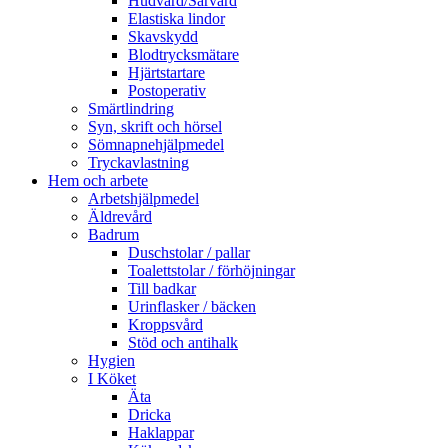
Hudvård/Sårvård
Elastiska lindor
Skavskydd
Blodtrycksmätare
Hjärtstartare
Postoperativ
Smärtlindring
Syn, skrift och hörsel
Sömnapnehjälpmedel
Tryckavlastning
Hem och arbete
Arbetshjälpmedel
Äldrevård
Badrum
Duschstolar / pallar
Toalettstolar / förhöjningar
Till badkar
Urinflasker / bäcken
Kroppsvård
Stöd och antihalk
Hygien
I Köket
Äta
Dricka
Haklappar