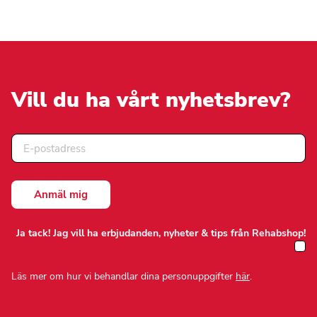
flera
varianter.
De
olika
alternativen
kan
väljas
på
Vill du ha vårt nyhetsbrev?
produktsidan
Ja tack! Jag vill ha erbjudanden, nyheter & tips från Rehabshop!
Läs mer om hur vi behandlar dina personuppgifter
här
.