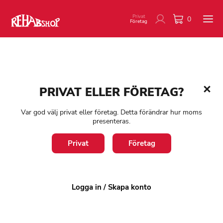
Privat
0
Företag
Hem
/
Product Varumärke
/
REKO
PRIVAT ELLER FÖRETAG?
REKO
Var god välj privat eller företag. Detta förändrar hur moms
presenteras.
Endast ett sökresultat
Privat
Företag
Filter
1-3 arbetsdagar
Logga in / Skapa konto