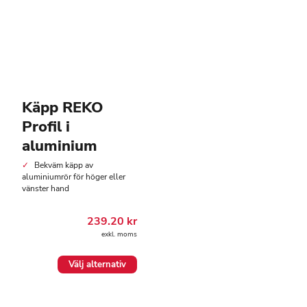
Käpp REKO
Profil i
aluminium
Bekväm käpp av
aluminiumrör för höger eller
vänster hand
239.20
kr
exkl. moms
Den
Välj alternativ
här
produkten
har