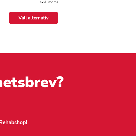
exkl. moms
Välj alternativ
en
hetsbrev?
dan
n Rehabshop!