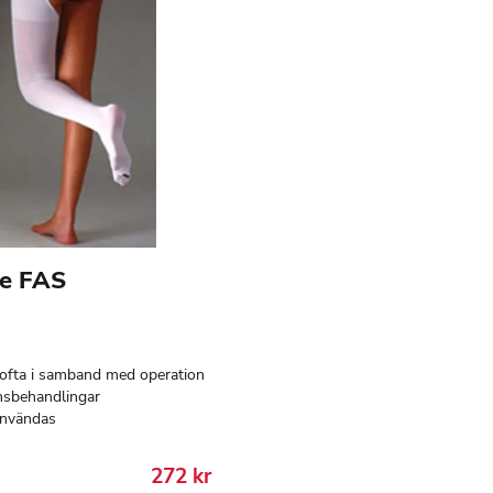
ne FAS
ofta i samband med operation
onsbehandlingar
användas
272
kr