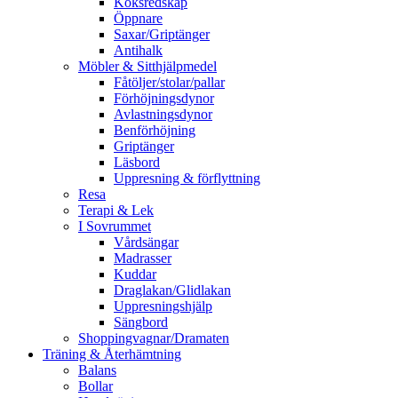
Köksredskap
Öppnare
Saxar/Griptänger
Antihalk
Möbler & Sitthjälpmedel
Fåtöljer/stolar/pallar
Förhöjningsdynor
Avlastningsdynor
Benförhöjning
Griptänger
Läsbord
Uppresning & förflyttning
Resa
Terapi & Lek
I Sovrummet
Vårdsängar
Madrasser
Kuddar
Draglakan/Glidlakan
Uppresningshjälp
Sängbord
Shoppingvagnar/Dramaten
Träning & Återhämtning
Balans
Bollar