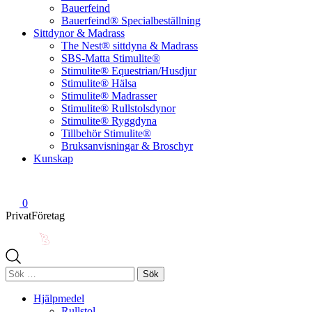
Bauerfeind
Bauerfeind® Specialbeställning
Sittdynor & Madrass
The Nest® sittdyna & Madrass
SBS-Matta Stimulite®
Stimulite® Equestrian/Husdjur
Stimulite® Hälsa
Stimulite® Madrasser
Stimulite® Rullstolsdynor
Stimulite® Ryggdyna
Tillbehör Stimulite®
Bruksanvisningar & Broschyr
Kunskap
0
Privat
Företag
Sök
efter:
Hjälpmedel
Rullstol