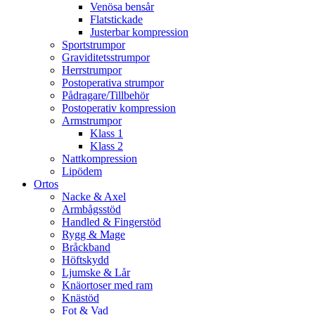
Venösa bensår
Flatstickade
Justerbar kompression
Sportstrumpor
Graviditetsstrumpor
Herrstrumpor
Postoperativa strumpor
Pådragare/Tillbehör
Postoperativ kompression
Armstrumpor
Klass 1
Klass 2
Nattkompression
Lipödem
Ortos
Nacke & Axel
Armbågsstöd
Handled & Fingerstöd
Rygg & Mage
Bråckband
Höftskydd
Ljumske & Lår
Knäortoser med ram
Knästöd
Fot & Vad