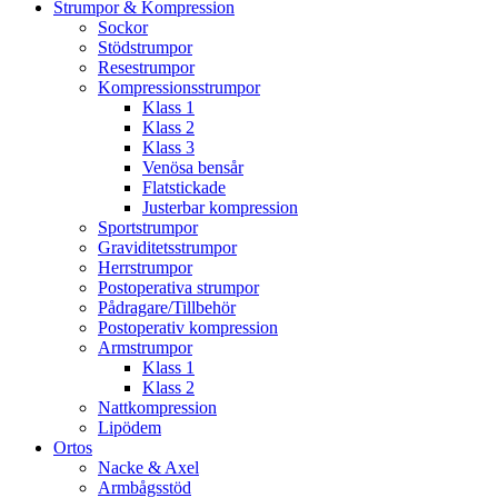
Strumpor & Kompression
Sockor
Stödstrumpor
Resestrumpor
Kompressionsstrumpor
Klass 1
Klass 2
Klass 3
Venösa bensår
Flatstickade
Justerbar kompression
Sportstrumpor
Graviditetsstrumpor
Herrstrumpor
Postoperativa strumpor
Pådragare/Tillbehör
Postoperativ kompression
Armstrumpor
Klass 1
Klass 2
Nattkompression
Lipödem
Ortos
Nacke & Axel
Armbågsstöd