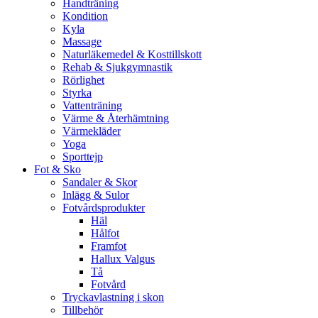
Handträning
Kondition
Kyla
Massage
Naturläkemedel & Kosttillskott
Rehab & Sjukgymnastik
Rörlighet
Styrka
Vattenträning
Värme & Återhämtning
Värmekläder
Yoga
Sporttejp
Fot & Sko
Sandaler & Skor
Inlägg & Sulor
Fotvårdsprodukter
Häl
Hålfot
Framfot
Hallux Valgus
Tå
Fotvård
Tryckavlastning i skon
Tillbehör