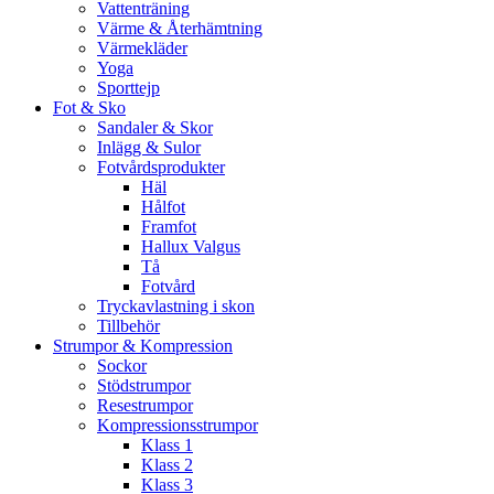
Vattenträning
Värme & Återhämtning
Värmekläder
Yoga
Sporttejp
Fot & Sko
Sandaler & Skor
Inlägg & Sulor
Fotvårdsprodukter
Häl
Hålfot
Framfot
Hallux Valgus
Tå
Fotvård
Tryckavlastning i skon
Tillbehör
Strumpor & Kompression
Sockor
Stödstrumpor
Resestrumpor
Kompressionsstrumpor
Klass 1
Klass 2
Klass 3