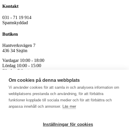
Kontakt
031 - 71 19 914
Spamskyddad
Butiken
Hantverksvägen 7
436 34 Sisjön
Vardagar 10:00 - 18:00
Lördag 10:00 - 15:00
Söndag Stängt
Om cookies på denna webbplats
Avvikande öppettider för röda och helgdagar
Vi använder cookies för att samla in och analysera information om
webbplatsens prestanda och användning, för att förbättra
funktioner kopplade till sociala medier och för att förbättra och
anpassa innehåll och annonser.
Läs mer
Välkommen att se vårt övriga sortiment!
Royalrest
Stärkevästen
Heatknife
Bauerfeind
Stimulite
Inställningar för cookies