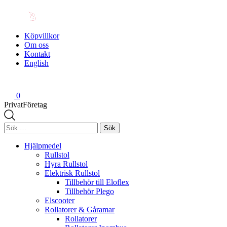
Köpvillkor
Om oss
Kontakt
English
0
Privat
Företag
Sök
efter:
Hjälpmedel
Rullstol
Hyra Rullstol
Elektrisk Rullstol
Tillbehör till Eloflex
Tillbehör Plego
Elscooter
Rollatorer & Gåramar
Rollatorer