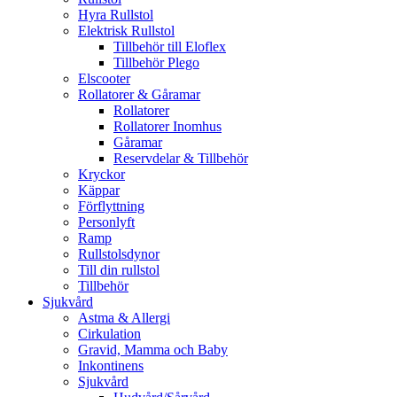
Hyra Rullstol
Elektrisk Rullstol
Tillbehör till Eloflex
Tillbehör Plego
Elscooter
Rollatorer & Gåramar
Rollatorer
Rollatorer Inomhus
Gåramar
Reservdelar & Tillbehör
Kryckor
Käppar
Förflyttning
Personlyft
Ramp
Rullstolsdynor
Till din rullstol
Tillbehör
Sjukvård
Astma & Allergi
Cirkulation
Gravid, Mamma och Baby
Inkontinens
Sjukvård