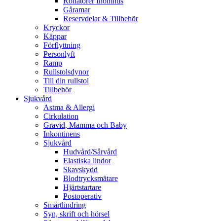
Rollatorer Inomhus
Gåramar
Reservdelar & Tillbehör
Kryckor
Käppar
Förflyttning
Personlyft
Ramp
Rullstolsdynor
Till din rullstol
Tillbehör
Sjukvård
Astma & Allergi
Cirkulation
Gravid, Mamma och Baby
Inkontinens
Sjukvård
Hudvård/Sårvård
Elastiska lindor
Skavskydd
Blodtrycksmätare
Hjärtstartare
Postoperativ
Smärtlindring
Syn, skrift och hörsel