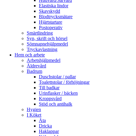
Hudvård/Sårvård
Elastiska lindor
Skavskydd
Blodtrycksmätare
Hjärtstartare
Postoperativ
Smärtlindring
Syn, skrift och hörsel
Sömnapnehjälpmedel
Tryckavlastning
Hem och arbete
Arbetshjälpmedel
Äldrevård
Badrum
Duschstolar / pallar
Toalettstolar / förhöjningar
Till badkar
Urinflasker / bäcken
Kroppsvård
Stöd och antihalk
Hygien
I Köket
Äta
Dricka
Haklappar