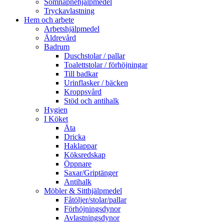
Sömnapnehjälpmedel
Tryckavlastning
Hem och arbete
Arbetshjälpmedel
Äldrevård
Badrum
Duschstolar / pallar
Toalettstolar / förhöjningar
Till badkar
Urinflasker / bäcken
Kroppsvård
Stöd och antihalk
Hygien
I Köket
Äta
Dricka
Haklappar
Köksredskap
Öppnare
Saxar/Griptänger
Antihalk
Möbler & Sitthjälpmedel
Fåtöljer/stolar/pallar
Förhöjningsdynor
Avlastningsdynor