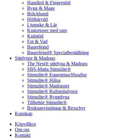
Handled & Fingerstöd
Rygg & Mage
Bråckband
Höftskydd
Ljumske & Lår
Knäortoser med ram
Knästöd
Fot & Vad
Bauerfeind
Bauerfeind® Specialbeställning
Sittdynor & Madrass
The Nest® sittdyna & Madrass
SBS-Matta Stimulite®
Stimulite® Equestrian/Husdjur
Stimulite® Hälsa
Stimulite® Madrasser
Stimulite® Rullstolsdynor
Stimulite® Ryggdyna
Tillbehör Stimulite®
Bruksanvisningar & Broschyr
Kunskap
Köpvillkor
Om oss
Kontakt