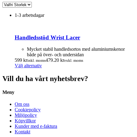
1-3 arbetsdagar
Handledsstöd Wrist Lacer
Mycket stabil handledsortos med aluminiumskenor
både på över- och undersidan
599
kr
479.20
kr
inkl. moms
exkl. moms
Den
Välj alternativ
här
produkten
Vill du ha vårt nyhetsbrev?
har
flera
Meny
varianter.
De
olika
Om oss
alternativen
Cookiepolicy
kan
Miljöpolicy
väljas
Köpvillkor
på
Kunder med e-faktura
produktsidan
Kontakt