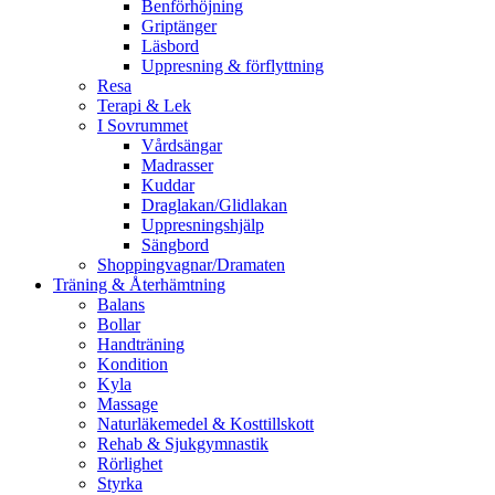
Benförhöjning
Griptänger
Läsbord
Uppresning & förflyttning
Resa
Terapi & Lek
I Sovrummet
Vårdsängar
Madrasser
Kuddar
Draglakan/Glidlakan
Uppresningshjälp
Sängbord
Shoppingvagnar/Dramaten
Träning & Återhämtning
Balans
Bollar
Handträning
Kondition
Kyla
Massage
Naturläkemedel & Kosttillskott
Rehab & Sjukgymnastik
Rörlighet
Styrka