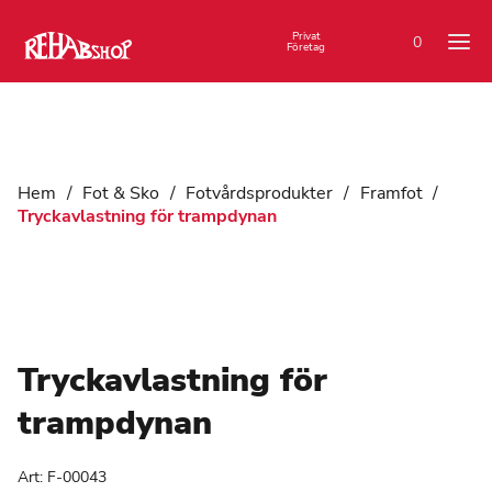
Privat
0
Företag
Hem
/
Fot & Sko
/
Fotvårdsprodukter
/
Framfot
/
Tryckavlastning för trampdynan
Tryckavlastning för
trampdynan
Art:
F-00043