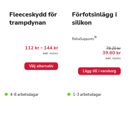
Fleeceskydd för
Förfotsinlägg i
trampdynan
silikon
®
RehaSupports
Prisintervall:
112
kr
–
144
kr
79.20
kr
112.00 kr
Det
Det
39.60
kr
exkl. moms
till
ursprungliga
nuv
exkl. moms
144.00 kr
priset
pris
Den
var:
är:
Välj alternativ
79.20 kr.
39.6
här
Lägg till i varukorg
produkten
har
flera
varianter.
4-8 arbetsdagar
1-3 arbetsdagar
De
olika
alternativen
kan
väljas
på
produktsidan