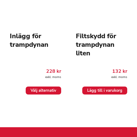
Inlägg för
Filtskydd för
trampdynan
trampdynan
liten
228
kr
132
kr
exkl. moms
exkl. moms
Den
Välj alternativ
Lägg till i varukorg
här
produkten
har
flera
varianter.
De
olika
alternativen