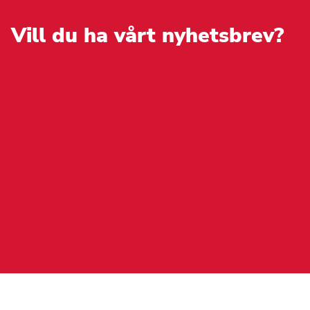
kan
väljas
på
Vill du ha vårt nyhetsbrev?
produktsidan