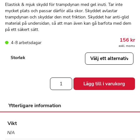
Elastisk & mjuk skydd för trampdynan med gel inuti. Tar inte
mycket plats och passar därför alla skor. Skyddet avlastar
trampdynan och skyddar den mot friktion. Skyddet har anti-glid
material på undersidan, så att man även kan gå barfota med dem
på ett säkert sätt.
156
kr
4-8 arbetsdagar
exkl. moms
Storlek
Tryckavlastning
Lägg till i varukorg
för
trampdynan
mängd
Ytterligare information
Vikt
N/A