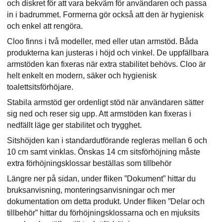
och diskret för att vara bekväm för användaren och passa
in i badrummet. Formerna gör också att den är hygienisk
och enkel att rengöra.
Cloo finns i två modeller, med eller utan armstöd. Båda
produkterna kan justeras i höjd och vinkel. De uppfällbara
armstöden kan fixeras när extra stabilitet behövs. Cloo är
helt enkelt en modern, säker och hygienisk
toalettsitsförhöjare.
Stabila armstöd ger ordenligt stöd när användaren sätter
sig ned och reser sig upp. Att armstöden kan fixeras i
nedfällt läge ger stabilitet och trygghet.
Sitshöjden kan i standardutförande regleras mellan 6 och
10 cm samt vinklas. Önskas 14 cm sitsförhöjning måste
extra förhöjningsklossar beställas som tillbehör
Längre ner på sidan, under fliken ”Dokument” hittar du
bruksanvisning, monteringsanvisningar och mer
dokumentation om detta produkt. Under fliken ”Delar och
tillbehör” hittar du förhöjningsklossarna och en mjuksits