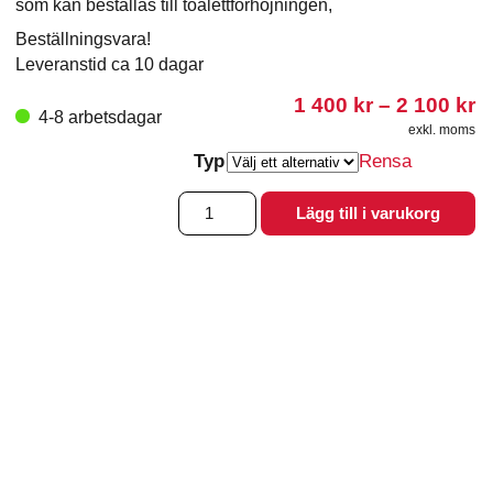
som kan beställas till toalettförhöjningen,
Beställningsvara!
Leveranstid ca 10 dagar
Pr
1 400
kr
–
2 100
kr
4-8 arbetsdagar
1
exkl. moms
4
Typ
Rensa
til
2
Toalettförhöjning
1
Lägg till i varukorg
Cloo
mängd