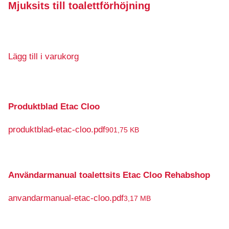
Mjuksits till toalettförhöjning
Lägg till i varukorg
Produktblad Etac Cloo
produktblad-etac-cloo.pdf
901,75 KB
Användarmanual toalettsits Etac Cloo Rehabshop
anvandarmanual-etac-cloo.pdf
3,17 MB