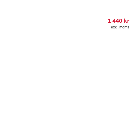
1 440
kr
exkl. moms