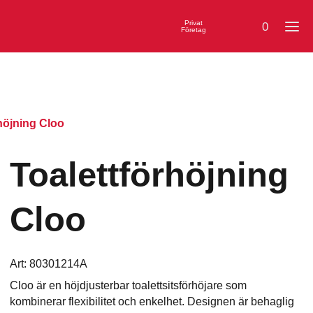
Privat
0
Företag
höjning Cloo
Toalettförhöjning
Cloo
Art:
80301214A
Cloo är en höjdjusterbar toalettsitsförhöjare som
kombinerar flexibilitet och enkelhet. Designen är behaglig