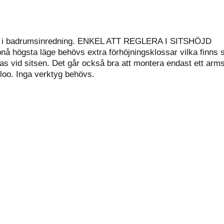
a in i badrumsinredning. ENKEL ATT REGLERA I SITSHÖJD
uppnå högsta läge behövs extra förhöjningsklossar vilka fin
åsas vid sitsen. Det går också bra att montera endast et
loo. Inga verktyg behövs.