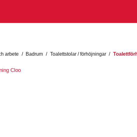
h arbete
/
Badrum
/
Toalettstolar / förhöjningar
/
Toalettför