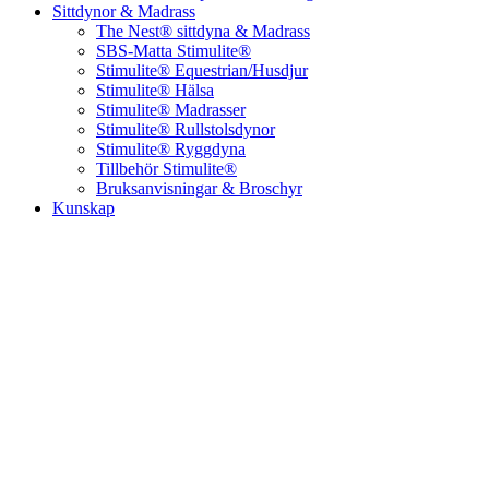
Sittdynor & Madrass
The Nest® sittdyna & Madrass
SBS-Matta Stimulite®
Stimulite® Equestrian/Husdjur
Stimulite® Hälsa
Stimulite® Madrasser
Stimulite® Rullstolsdynor
Stimulite® Ryggdyna
Tillbehör Stimulite®
Bruksanvisningar & Broschyr
Kunskap