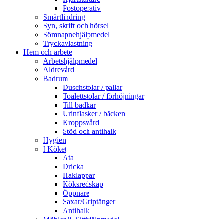
Postoperativ
Smärtlindring
Syn, skrift och hörsel
Sömnapnehjälpmedel
Tryckavlastning
Hem och arbete
Arbetshjälpmedel
Äldrevård
Badrum
Duschstolar / pallar
Toalettstolar / förhöjningar
Till badkar
Urinflasker / bäcken
Kroppsvård
Stöd och antihalk
Hygien
I Köket
Äta
Dricka
Haklappar
Köksredskap
Öppnare
Saxar/Griptänger
Antihalk