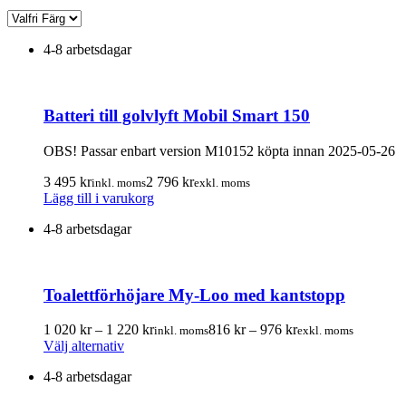
4-8 arbetsdagar
Batteri till golvlyft Mobil Smart 150
OBS! Passar enbart version M10152 köpta innan 2025-05-26
3 495
kr
2 796
kr
inkl. moms
exkl. moms
Lägg till i varukorg
4-8 arbetsdagar
Toalettförhöjare My-Loo med kantstopp
Prisintervall:
Prisintervall:
1 020
kr
–
1 220
kr
816
kr
–
976
kr
inkl. moms
exkl. moms
Den
1
816.00 kr
Välj alternativ
här
020.00 kr
till
4-8 arbetsdagar
produkten
till
976.00 kr
har
1