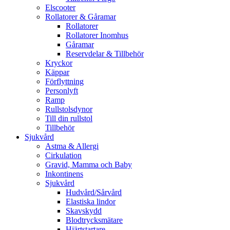
Elscooter
Rollatorer & Gåramar
Rollatorer
Rollatorer Inomhus
Gåramar
Reservdelar & Tillbehör
Kryckor
Käppar
Förflyttning
Personlyft
Ramp
Rullstolsdynor
Till din rullstol
Tillbehör
Sjukvård
Astma & Allergi
Cirkulation
Gravid, Mamma och Baby
Inkontinens
Sjukvård
Hudvård/Sårvård
Elastiska lindor
Skavskydd
Blodtrycksmätare
Hjärtstartare