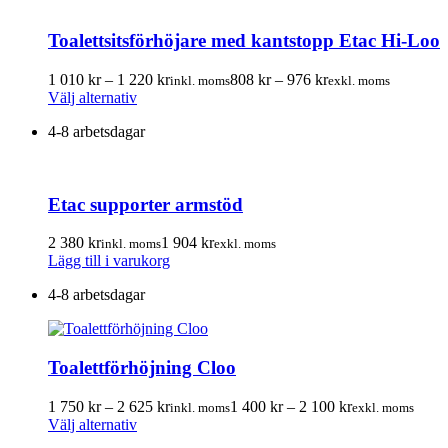
flera
220.00 kr
varianter.
Toalettsitsförhöjare med kantstopp Etac Hi-Loo
De
olika
alternativen
Prisintervall:
Prisintervall:
1 010
kr
–
1 220
kr
808
kr
–
976
kr
inkl. moms
exkl. moms
kan
Den
1
808.00 kr
Välj alternativ
väljas
här
010.00 kr
till
på
4-8 arbetsdagar
produkten
till
976.00 kr
produktsidan
har
1
flera
220.00 kr
varianter.
Etac supporter armstöd
De
olika
alternativen
2 380
kr
1 904
kr
inkl. moms
exkl. moms
kan
Lägg till i varukorg
väljas
på
4-8 arbetsdagar
produktsidan
Toalettförhöjning Cloo
Prisintervall:
Prisintervall:
1 750
kr
–
2 625
kr
1 400
kr
–
2 100
kr
inkl. moms
exkl. moms
Den
1
1
Välj alternativ
här
750.00 kr
400.00 kr