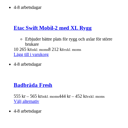
här
till
till
4-8 arbetsdagar
produkten
17
13
har
450.00 kr
960.00 kr
flera
varianter.
Etac Swift Mobil-2 med XL Rygg
De
olika
alternativen
Erbjuder bättre plats för rygg och axlar för större
kan
brukare
väljas
10 265
kr
8 212
kr
inkl. moms
exkl. moms
på
Lägg till i varukorg
produktsidan
4-8 arbetsdagar
Badbräda Fresh
Prisintervall:
Prisintervall:
555
kr
–
565
kr
444
kr
–
452
kr
inkl. moms
exkl. moms
Den
555.00 kr
444.00 kr
Välj alternativ
här
till
till
4-8 arbetsdagar
produkten
565.00 kr
452.00 kr
har
flera
varianter.