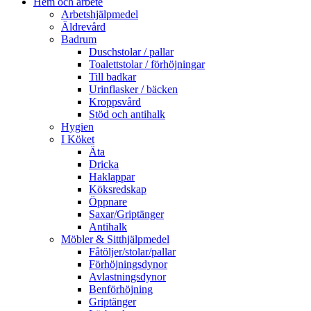
Hem och arbete
Arbetshjälpmedel
Äldrevård
Badrum
Duschstolar / pallar
Toalettstolar / förhöjningar
Till badkar
Urinflasker / bäcken
Kroppsvård
Stöd och antihalk
Hygien
I Köket
Äta
Dricka
Haklappar
Köksredskap
Öppnare
Saxar/Griptänger
Antihalk
Möbler & Sitthjälpmedel
Fåtöljer/stolar/pallar
Förhöjningsdynor
Avlastningsdynor
Benförhöjning
Griptänger