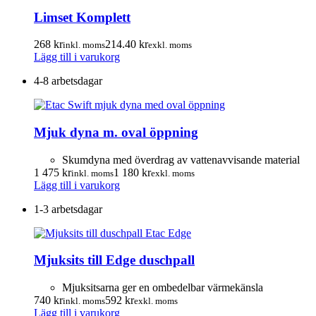
Limset Komplett
268
kr
214.40
kr
inkl. moms
exkl. moms
Lägg till i varukorg
4-8 arbetsdagar
Mjuk dyna m. oval öppning
Skumdyna med överdrag av vattenavvisande material
1 475
kr
1 180
kr
inkl. moms
exkl. moms
Lägg till i varukorg
1-3 arbetsdagar
Mjuksits till Edge duschpall
Mjuksitsarna ger en ombedelbar värmekänsla
740
kr
592
kr
inkl. moms
exkl. moms
Lägg till i varukorg