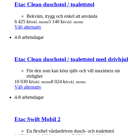
Etac Clean duschstol / toalettstol
Bekväm, trygg och enkel att använda
6 425
kr
5 140
kr
inkl. moms
exkl. moms
Den
Välj alternativ
här
4-8 arbetsdagar
produkten
har
flera
varianter.
Etac Clean duschstol / toalettstol med drivhjul
De
olika
alternativen
För den som kan köra själv och vill maximera sin
kan
rörlighet
väljas
10 030
kr
8 024
kr
inkl. moms
exkl. moms
på
Den
Välj alternativ
produktsidan
här
4-8 arbetsdagar
produkten
har
flera
varianter.
Etac Swift Mobil 2
De
olika
alternativen
En flexibel vårdardriven dusch- och toalettstol