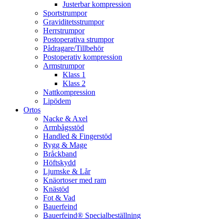
Justerbar kompression
Sportstrumpor
Graviditetsstrumpor
Herrstrumpor
Postoperativa strumpor
Pådragare/Tillbehör
Postoperativ kompression
Armstrumpor
Klass 1
Klass 2
Nattkompression
Lipödem
Ortos
Nacke & Axel
Armbågsstöd
Handled & Fingerstöd
Rygg & Mage
Bråckband
Höftskydd
Ljumske & Lår
Knäortoser med ram
Knästöd
Fot & Vad
Bauerfeind
Bauerfeind® Specialbeställning