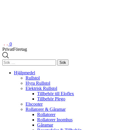
0
Privat
Företag
Sök
efter:
Hjälpmedel
Rullstol
Hyra Rullstol
Elektrisk Rullstol
Tillbehör till Eloflex
Tillbehör Plego
Elscooter
Rollatorer & Gåramar
Rollatorer
Rollatorer Inomhus
Gåramar