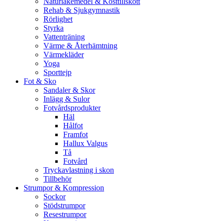
Naturläkemedel & Kosttillskott
Rehab & Sjukgymnastik
Rörlighet
Styrka
Vattenträning
Värme & Återhämtning
Värmekläder
Yoga
Sporttejp
Fot & Sko
Sandaler & Skor
Inlägg & Sulor
Fotvårdsprodukter
Häl
Hålfot
Framfot
Hallux Valgus
Tå
Fotvård
Tryckavlastning i skon
Tillbehör
Strumpor & Kompression
Sockor
Stödstrumpor
Resestrumpor