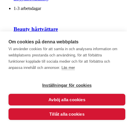
1-3 arbetsdagar
Beauty hårtvättare
250
kr
200
kr
inkl. moms
exkl. moms
Om cookies på denna webbplats
Lägg till i varukorg
Vi använder cookies för att samla in och analysera information om
1-3 arbetsdagar
webbplatsens prestanda och användning, för att förbättra
funktioner kopplade till sociala medier och för att förbättra och
anpassa innehåll och annonser.
Läs mer
Beauty ryggtvättare
Inställningar för cookies
325
kr
260
kr
inkl. moms
exkl. moms
Lägg till i varukorg
Avböj alla cookies
1-3 arbetsdagar
Tillåt alla cookies
Beauty kroppstvättare