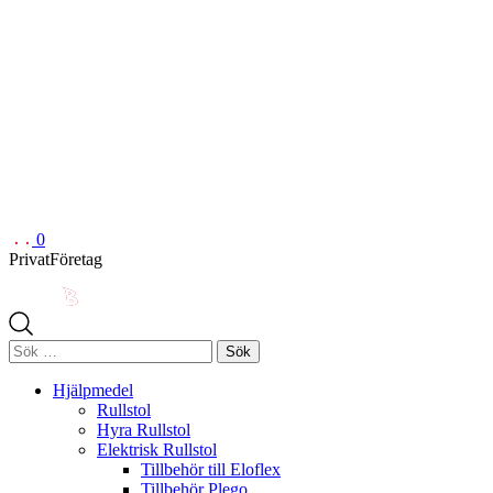
0
Privat
Företag
Sök
efter:
Hjälpmedel
Rullstol
Hyra Rullstol
Elektrisk Rullstol
Tillbehör till Eloflex
Tillbehör Plego