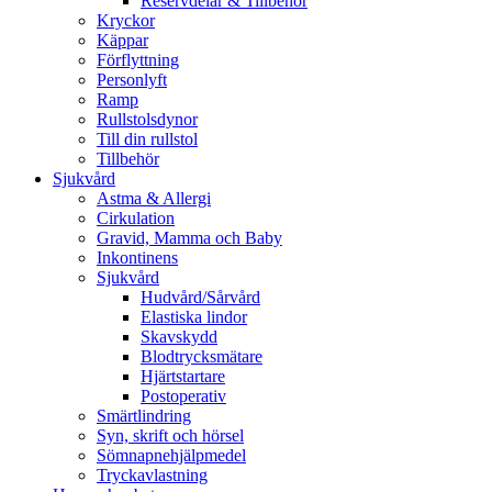
Reservdelar & Tillbehör
Kryckor
Käppar
Förflyttning
Personlyft
Ramp
Rullstolsdynor
Till din rullstol
Tillbehör
Sjukvård
Astma & Allergi
Cirkulation
Gravid, Mamma och Baby
Inkontinens
Sjukvård
Hudvård/Sårvård
Elastiska lindor
Skavskydd
Blodtrycksmätare
Hjärtstartare
Postoperativ
Smärtlindring
Syn, skrift och hörsel
Sömnapnehjälpmedel
Tryckavlastning