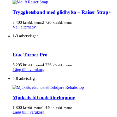
Trygghetsband med glidhylsa – Raiser Strap+
3 400
kr
2 720
kr
inkl. moms
exkl. moms
Den
Välj alternativ
här
1-3 arbetsdagar
produkten
har
flera
varianter.
Etac Turner Pro
De
olika
alternativen
5 295
kr
4 236
kr
inkl. moms
exkl. moms
kan
Lägg till i varukorg
väljas
på
4-8 arbetsdagar
produktsidan
Mjuksits till toalettförhöjning
1 800
kr
1 440
kr
inkl. moms
exkl. moms
Lägg till i varukorg