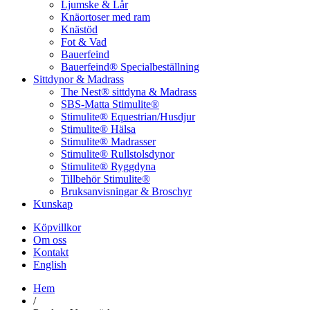
Ljumske & Lår
Knäortoser med ram
Knästöd
Fot & Vad
Bauerfeind
Bauerfeind® Specialbeställning
Sittdynor & Madrass
The Nest® sittdyna & Madrass
SBS-Matta Stimulite®
Stimulite® Equestrian/Husdjur
Stimulite® Hälsa
Stimulite® Madrasser
Stimulite® Rullstolsdynor
Stimulite® Ryggdyna
Tillbehör Stimulite®
Bruksanvisningar & Broschyr
Kunskap
Köpvillkor
Om oss
Kontakt
English
Hem
/