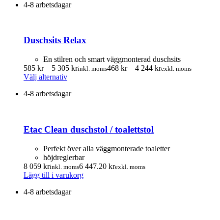
produktsidan
4-8 arbetsdagar
produkten
till
1
har
1
580.00 kr
flera
975.00 kr
varianter.
Duschsits Relax
De
olika
alternativen
En stilren och smart väggmonterad duschsits
kan
Prisintervall:
Prisintervall:
585
kr
–
5 305
kr
468
kr
–
4 244
kr
inkl. moms
exkl. moms
väljas
Den
585.00 kr
468.00 kr
Välj alternativ
på
här
till
till
produktsidan
4-8 arbetsdagar
produkten
5
4
har
305.00 kr
244.00 kr
flera
varianter.
Etac Clean duschstol / toalettstol
De
olika
alternativen
Perfekt över alla väggmonterade toaletter
kan
höjdreglerbar
väljas
8 059
kr
6 447.20
kr
inkl. moms
exkl. moms
på
Lägg till i varukorg
produktsidan
4-8 arbetsdagar