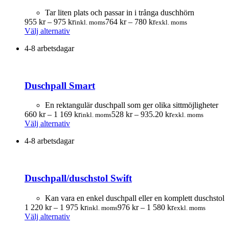
Tar liten plats och passar in i trånga duschhörn
Prisintervall:
Prisintervall:
955
kr
–
975
kr
764
kr
–
780
kr
inkl. moms
exkl. moms
Den
955.00 kr
764.00 kr
Välj alternativ
här
till
till
4-8 arbetsdagar
produkten
975.00 kr
780.00 kr
har
flera
varianter.
Duschpall Smart
De
olika
alternativen
En rektangulär duschpall som ger olika sittmöjligheter
kan
Prisintervall:
Prisintervall:
660
kr
–
1 169
kr
528
kr
–
935.20
kr
inkl. moms
exkl. moms
väljas
Den
660.00 kr
528.00 kr
Välj alternativ
på
här
till
till
produktsidan
4-8 arbetsdagar
produkten
1
935.20 kr
har
169.00 kr
flera
varianter.
Duschpall/duschstol Swift
De
olika
alternativen
Kan vara en enkel duschpall eller en komplett duschstol
kan
Prisintervall:
Prisintervall:
1 220
kr
–
1 975
kr
976
kr
–
1 580
kr
inkl. moms
exkl. moms
väljas
Den
1
976.00 kr
Välj alternativ
på
här
220.00 kr
till