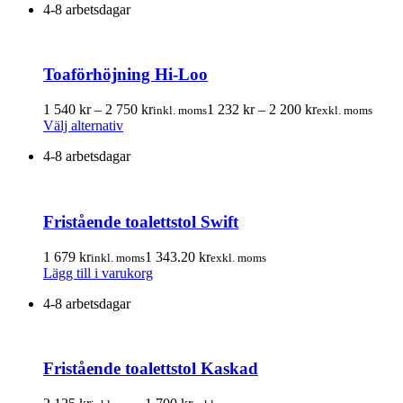
4-8 arbetsdagar
produkten
till
till
har
2
2
flera
625.00 kr
100.00 kr
varianter.
Toaförhöjning Hi-Loo
De
olika
alternativen
Prisintervall:
Prisintervall:
1 540
kr
–
2 750
kr
1 232
kr
–
2 200
kr
inkl. moms
exkl. moms
kan
Den
1
1
Välj alternativ
väljas
här
540.00 kr
232.00 kr
på
4-8 arbetsdagar
produkten
till
till
produktsidan
har
2
2
flera
750.00 kr
200.00 kr
varianter.
Fristående toalettstol Swift
De
olika
alternativen
1 679
kr
1 343.20
kr
inkl. moms
exkl. moms
kan
Lägg till i varukorg
väljas
på
4-8 arbetsdagar
produktsidan
Fristående toalettstol Kaskad