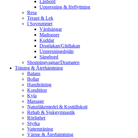
Läsbord
Uppresning & förflyttning
Resa
Terapi & Lek
I Sovrummet
Vårdsängar
Madrasser
Kuddar
Draglakan/Glidlakan
Uppresningshjälp
Sängbord
Shoppingvagnar/Dramaten
Träning & Återhämtning
Balans
Bollar
Handträning
Kondition
Kyla
Massage
Naturläkemedel & Kosttillskott
Rehab & Sjukgymnastik
Rörlighet
Styrka
Vattenträning
Värme & Återhämtning