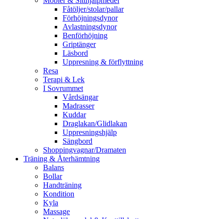
Möbler & Sitthjälpmedel
Fåtöljer/stolar/pallar
Förhöjningsdynor
Avlastningsdynor
Benförhöjning
Griptänger
Läsbord
Uppresning & förflyttning
Resa
Terapi & Lek
I Sovrummet
Vårdsängar
Madrasser
Kuddar
Draglakan/Glidlakan
Uppresningshjälp
Sängbord
Shoppingvagnar/Dramaten
Träning & Återhämtning
Balans
Bollar
Handträning
Kondition
Kyla
Massage