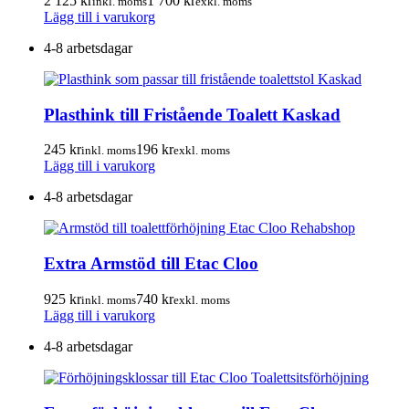
2 125
kr
1 700
kr
inkl. moms
exkl. moms
Lägg till i varukorg
4-8 arbetsdagar
Plasthink till Fristående Toalett Kaskad
245
kr
196
kr
inkl. moms
exkl. moms
Lägg till i varukorg
4-8 arbetsdagar
Extra Armstöd till Etac Cloo
925
kr
740
kr
inkl. moms
exkl. moms
Lägg till i varukorg
4-8 arbetsdagar