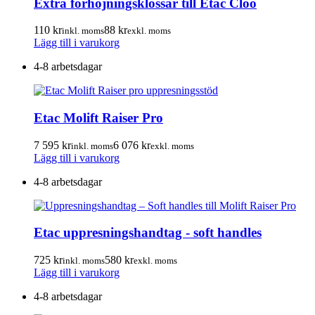
Extra förhöjningsklossar till Etac Cloo
110
kr
88
kr
inkl. moms
exkl. moms
Lägg till i varukorg
4-8 arbetsdagar
Etac Molift Raiser Pro
7 595
kr
6 076
kr
inkl. moms
exkl. moms
Lägg till i varukorg
4-8 arbetsdagar
Etac uppresningshandtag - soft handles
725
kr
580
kr
inkl. moms
exkl. moms
Lägg till i varukorg
4-8 arbetsdagar