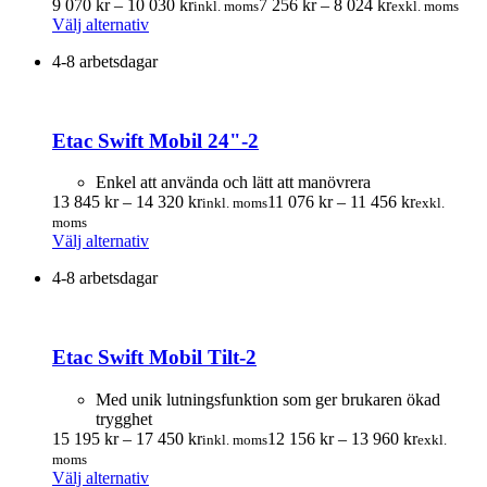
kan
Prisintervall:
Prisintervall:
9 070
kr
–
10 030
kr
7 256
kr
–
8 024
kr
inkl. moms
exkl. moms
väljas
Den
9
7
Välj alternativ
på
här
070.00 kr
256.00 kr
produktsidan
4-8 arbetsdagar
produkten
till
till
har
10
8
flera
030.00 kr
024.00 kr
varianter.
Etac Swift Mobil 24"-2
De
olika
alternativen
Enkel att använda och lätt att manövrera
kan
Prisintervall:
Prisinterva
13 845
kr
–
14 320
kr
11 076
kr
–
11 456
kr
inkl. moms
exkl.
väljas
13
11
moms
på
Den
845.00 kr
076.00 kr
Välj alternativ
produktsidan
här
till
till
4-8 arbetsdagar
produkten
14
11
har
320.00 kr
456.00 kr
flera
varianter.
Etac Swift Mobil Tilt-2
De
olika
alternativen
Med unik lutningsfunktion som ger brukaren ökad
kan
trygghet
väljas
Prisintervall:
Prisinterva
15 195
kr
–
17 450
kr
12 156
kr
–
13 960
kr
inkl. moms
exkl.
på
15
12
moms
produktsidan
Den
195.00 kr
156.00 kr
Välj alternativ