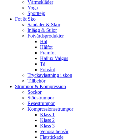
Värmekläder
Yoga
Sporttejp
Fot & Sko
Sandaler & Skor
Inlägg & Sulor
Fotvårdsprodukter
Häl
Hålfot
Framfot
Hallux Valgus
Tå
Fotvård
Tryckavlastning i skon
Tillbehör
Strumpor & Kompression
Sockor
Stödstrumpor
Resestrumpor
Kompressionsstrumpor
Klass 1
Klass 2
Klass 3
Venösa bensår
Flatstickade