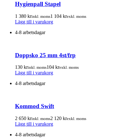
Hygienpall Stapel
De
olika
alternativen
1 380
kr
1 104
kr
inkl. moms
exkl. moms
kan
Lägg till i varukorg
väljas
på
4-8 arbetsdagar
produktsidan
Doppsko 25 mm 4st/frp
130
kr
104
kr
inkl. moms
exkl. moms
Lägg till i varukorg
4-8 arbetsdagar
Kommod Swift
2 650
kr
2 120
kr
inkl. moms
exkl. moms
Lägg till i varukorg
4-8 arbetsdagar