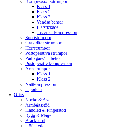
Kompressionsstrumpor
Klass 1
Klass 2
Klass 3
Venösa bensår
Flatstickade
Justerbar kompression
Sportstrumpor
Graviditetsstrumpor
Herrstrumpor
Postoperativa strumpor
Pådragare/Tillbehör
Postoperativ kompression
Armstrumpor
Klass 1
Klass 2
Nattkompression
Lipödem
Ortos
Nacke & Axel
Armbågsstöd
Handled & Fingerstöd
Rygg & Mage
Bråckband
Höftskydd