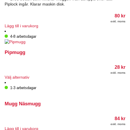
Piplock ingår. Klarar maskin disk.
80
kr
exkl. moms
Lägg till i varukorg
4-8 arbetsdagar
Pipmugg
28
kr
exkl. moms
Den
Välj alternativ
här
produkten
1-3 arbetsdagar
har
flera
varianter.
Mugg Näsmugg
De
olika
84
kr
alternativen
kan
exkl. moms
Lägg till i varukorg
väljas