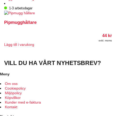
på
1-3 arbetsdagar
produktsidan
Pipmugghållare
44
kr
exkl. moms
Lägg till i varukorg
VILL DU HA VÅRT NYHETSBREV?
Meny
Om oss
Cookiepolicy
Miljöpolicy
Köpvillkor
Kunder med e-faktura
Kontakt