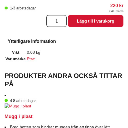
220
kr
1-3 arbetsdagar
exkl. moms
Glas
Lägg till i varukorg
Tasty
på
fot
mängd
Ytterligare information
Vikt
0.08 kg
Varumärke
Etac
PRODUKTER ANDRA OCKSÅ TITTAR
PÅ
4-8 arbetsdagar
Mugg i plast
Bred botten som hindrar muggen från att tippa över lätt.