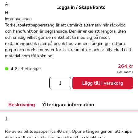
Art:
80304001
Logga in / Skapa konto
Hjälper brukare med grepp- och rörelseproblem att själv sköta
intimhygienen
Torkel toalettpapperstång är ett utmärkt alternativ när räckvidd
och handfunktion är begränsade. Den är enkel att rengöra, liten
och smidig vilket gör den enkel att ta med sig på resor,
restaurangbesök eller på besök hos vänner. Tången ger ett bra
grepp och rörelsemönster för t ex reumatiker och är tillverkad i ett
material som tål kokning.
264
kr
4-8 arbetsdagar
exkl. moms
ToalettpapperstångTorkel
Lägg till i varukorg
mängd
Beskrivning
Ytterligare information
1.
Riv av en bit toapapper (ca 40 cm). Öppna tången genom att knipa
ihop handtaget och trä i papperet mellan skänklarna.