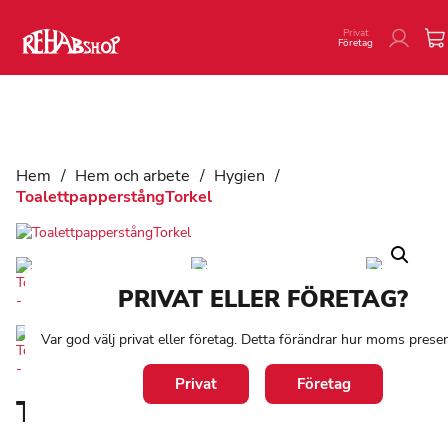
Privat
Företag
Hem
/
Hem och arbete
/
Hygien
/
ToalettpapperstångTorkel
PRIVAT ELLER FÖRETAG?
Var god välj privat eller företag. Detta förändrar hur moms presen
Privat
Företag
ToalettpapperstångTorkel