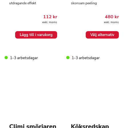
utdragande effekt
skonsam peeling
112
kr
480
kr
exkl. moms
exkl. moms
Den
Lägg till i varukorg
Välj alternativ
här
produkten
har
flera
1-3 arbetsdagar
1-3 arbetsdagar
varianter.
De
olika
alternativen
kan
väljas
på
produktsidan
Climi smörjaren
Köksredskap