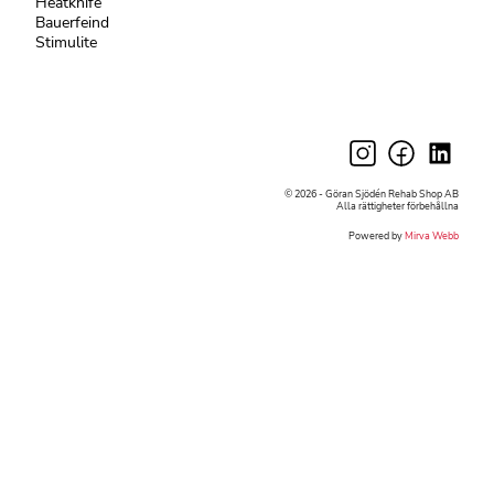
Heatknife
Bauerfeind
Stimulite
© 2026 - Göran Sjödén Rehab Shop AB
Alla rättigheter förbehållna
Powered by
Mirva Webb