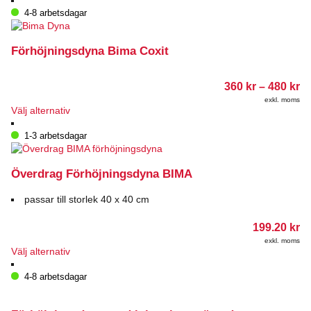
4-8 arbetsdagar
Förhöjningsdyna Bima Coxit
Pr
360
kr
–
480
kr
36
exkl. moms
till
Den
Välj alternativ
48
här
produkten
1-3 arbetsdagar
har
flera
varianter.
Överdrag Förhöjningsdyna BIMA
De
olika
passar till storlek 40 x 40 cm
alternativen
kan
199.20
kr
väljas
exkl. moms
på
Den
Välj alternativ
produktsidan
här
produkten
4-8 arbetsdagar
har
flera