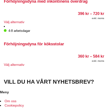
varianter.
Förhöjningsdyna med inkontinens överdrag
De
olika
Pr
396
kr
–
720
kr
alternativen
39
kan
exkl. moms
till
Den
Välj alternativ
väljas
72
här
på
produkten
4-8 arbetsdagar
produktsidan
har
flera
varianter.
Förhöjningsdyna för köksstolar
De
olika
Pr
360
kr
–
584
kr
alternativen
36
kan
exkl. moms
till
Den
Välj alternativ
väljas
58
här
på
produkten
produktsidan
har
VILL DU HA VÅRT NYHETSBREV?
flera
varianter.
De
Meny
olika
alternativen
Om oss
kan
Cookiepolicy
väljas