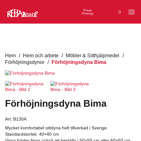
Privat
0
Företag
Hem
/
Hem och arbete
/
Möbler & Sitthjälpmedel
/
Förhöjningsdynor
/
Förhöjningsdyna Bima
Förhöjningsdyna Bima
Art:
B130A
Mycket komfortabel sittdyna helt tillverkad i Sverige.
Standardstorlek: 40×40 cm.
Vissa höjder finns också att beställa i 50×50 cm eller 60×50 cm