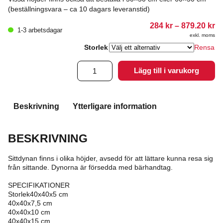
(beställningsvara – ca 10 dagars leveranstid)
Pr
284
kr
–
879.20
kr
1-3 arbetsdagar
28
exkl. moms
till
87
Storlek
Rensa
Förhöjningsdyna
Lägg till i varukorg
Bima
mängd
Beskrivning
Ytterligare information
BESKRIVNING
Sittdynan finns i olika höjder, avsedd för att lättare kunna resa sig
från sittande. Dynorna är försedda med bärhandtag.
SPECIFIKATIONER
Storlek40x40x5 cm
40x40x7,5 cm
40x40x10 cm
40x40x15 cm