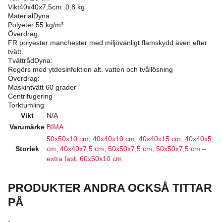
Vikt40x40x7,5cm: 0,8 kg
MaterialDyna:
Polyeter 55 kg/m³
Överdrag:
FR polyester manchester med miljövänligt flamskydd även efter
tvätt.
TvättrådDyna:
Regörs med ytdesinfektion alt. vatten och tvållösning
Överdrag:
Maskintvätt 60 grader
Centrifugering
Torktumling
Vikt
N/A
Varumärke
BIMA
50x50x10 cm
,
40x40x10 cm
,
40x40x15 cm
,
40x40x5
Storlek
cm
,
40x40x7,5 cm
,
50x50x7,5 cm
,
50x50x7,5 cm –
extra fast
,
60x50x10 cm
PRODUKTER ANDRA OCKSÅ TITTAR
PÅ