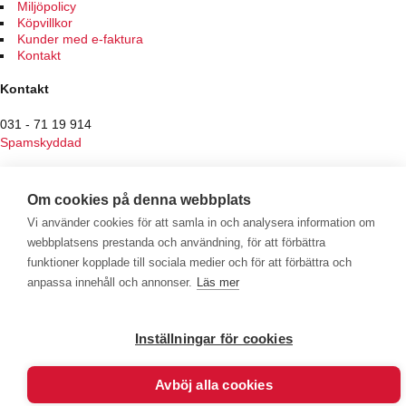
Miljöpolicy
på
Köpvillkor
produktsidan
Kunder med e-faktura
Kontakt
Kontakt
031 - 71 19 914
Spamskyddad
Butiken
Om cookies på denna webbplats
Hantverksvägen 7
Vi använder cookies för att samla in och analysera information om
436 34 Sisjön
webbplatsens prestanda och användning, för att förbättra
Vardagar 10:00 - 18:00
funktioner kopplade till sociala medier och för att förbättra och
Lördag 10:00 - 15:00
anpassa innehåll och annonser.
Läs mer
Söndag Stängt
Avvikande öppettider för röda och helgdagar
Inställningar för cookies
Välkommen att se vårt övriga sortiment!
Avböj alla cookies
Royalrest
Stärkevästen
Heatknife
Bauerfeind
Stimulite