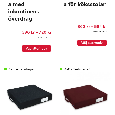
a med
a för köksstolar
inkontinens
överdrag
Pris
360
kr
–
584
kr
360.
Prisintervall:
396
kr
–
720
kr
exkl. moms
till
396.00 kr
584.
exkl. moms
till
Den
Välj alternativ
720.00 kr
här
Den
Välj alternativ
produkten
här
har
produkten
flera
har
varianter.
flera
De
1-3 arbetsdagar
4-8 arbetsdagar
varianter.
olika
De
alternativen
olika
kan
alternativen
väljas
kan
på
väljas
produktsidan
på
produktsidan