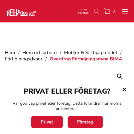
Privat
0
Företag
Hem
/
Hem och arbete
/
Möbler & Sitthjälpmedel
/
Förhöjningsdynor
/
Överdrag Förhöjningsdyna BIMA
PRIVAT ELLER FÖRETAG?
Var god välj privat eller företag. Detta förändrar hur moms
presenteras.
Privat
Företag