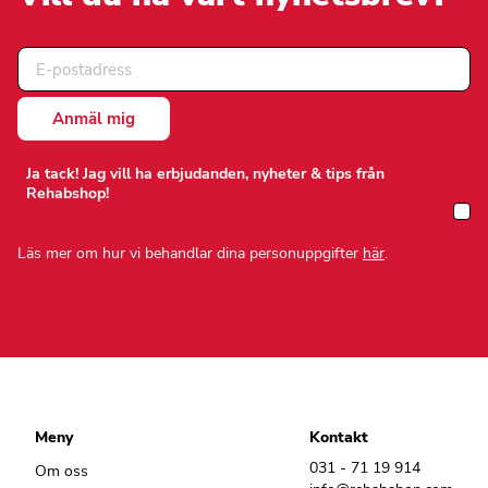
produktsidan
produktsidan
Ja tack! Jag vill ha erbjudanden, nyheter & tips från
Rehabshop!
Läs mer om hur vi behandlar dina personuppgifter
här
.
Meny
Kontakt
031 - 71 19 914
Om oss