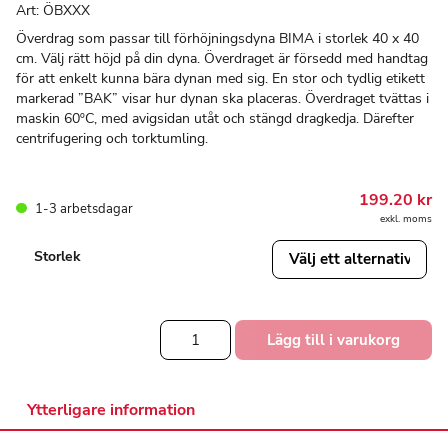
Art:
ÖBXXX
Överdrag som passar till förhöjningsdyna BIMA i storlek 40 x 40
cm. Välj rätt höjd på din dyna. Överdraget är försedd med handtag
för att enkelt kunna bära dynan med sig. En stor och tydlig etikett
markerad ”BAK” visar hur dynan ska placeras. Överdraget tvättas i
maskin 60ºC, med avigsidan utåt och stängd dragkedja. Därefter
centrifugering och torktumling.
199.20
kr
1-3 arbetsdagar
exkl. moms
Storlek
Överdrag
Lägg till i varukorg
Förhöjningsdyna
BIMA
mängd
Ytterligare information