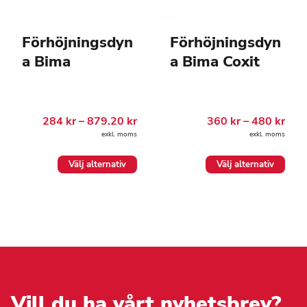
Förhöjningsdyn
Förhöjningsdyn
a Bima
a Bima Coxit
Prisintervall:
Pris
284
kr
–
879.20
kr
360
kr
–
480
kr
284.00 kr
360.
exkl. moms
exkl. moms
till
till
879.20 kr
480.
Den
Den
Välj alternativ
Välj alternativ
här
här
produkten
produkten
har
har
flera
flera
varianter.
varianter.
De
De
olika
olika
alternativen
alternativen
kan
kan
väljas
väljas
på
på
Vill du ha vårt nyhetsbrev?