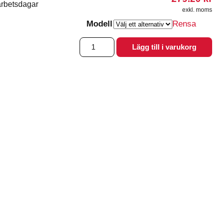
arbetsdagar
exkl. moms
Modell
Rensa
Dusch
Lägg till i varukorg
och
badskydd
vuxen
mängd