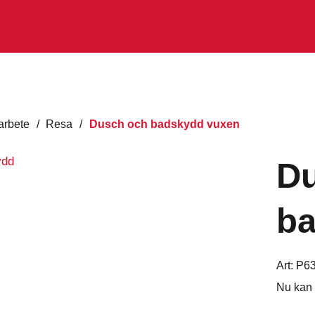
arbete
/
Resa
/
Dusch och badskydd vuxen
D
b
Art:
P6
Nu kan 