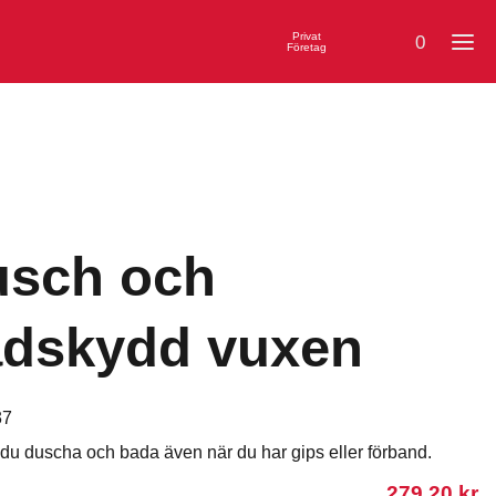
Privat
0
Företag
usch och
adskydd vuxen
37
du duscha och bada även när du har gips eller förband.
279.20
kr