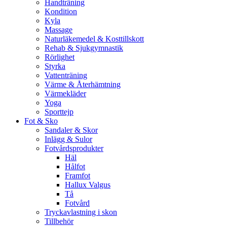
Handträning
Kondition
Kyla
Massage
Naturläkemedel & Kosttillskott
Rehab & Sjukgymnastik
Rörlighet
Styrka
Vattenträning
Värme & Återhämtning
Värmekläder
Yoga
Sporttejp
Fot & Sko
Sandaler & Skor
Inlägg & Sulor
Fotvårdsprodukter
Häl
Hålfot
Framfot
Hallux Valgus
Tå
Fotvård
Tryckavlastning i skon
Tillbehör