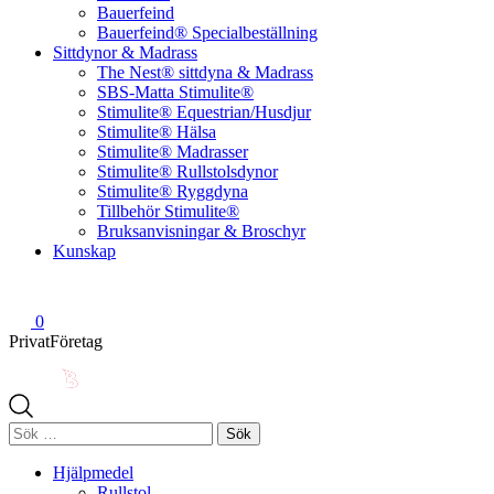
Bauerfeind
Bauerfeind® Specialbeställning
Sittdynor & Madrass
The Nest® sittdyna & Madrass
SBS-Matta Stimulite®
Stimulite® Equestrian/Husdjur
Stimulite® Hälsa
Stimulite® Madrasser
Stimulite® Rullstolsdynor
Stimulite® Ryggdyna
Tillbehör Stimulite®
Bruksanvisningar & Broschyr
Kunskap
0
Privat
Företag
Sök
efter:
Hjälpmedel
Rullstol