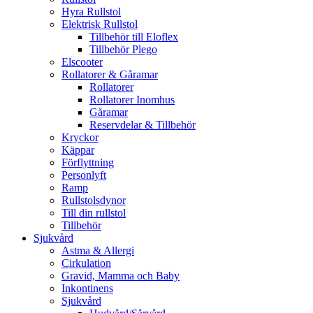
Hyra Rullstol
Elektrisk Rullstol
Tillbehör till Eloflex
Tillbehör Plego
Elscooter
Rollatorer & Gåramar
Rollatorer
Rollatorer Inomhus
Gåramar
Reservdelar & Tillbehör
Kryckor
Käppar
Förflyttning
Personlyft
Ramp
Rullstolsdynor
Till din rullstol
Tillbehör
Sjukvård
Astma & Allergi
Cirkulation
Gravid, Mamma och Baby
Inkontinens
Sjukvård