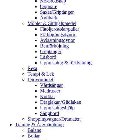
Köksredskap
Öppnare
Saxar/Griptänger
Antihalk
Möbler & Sitthjälpmedel
Fåtöljer/stolar/pallar
Förhöjningsdynor
Avlastningsdynor
Benförhöjning
Griptänger
Läsbord
Uppresning & förflyttning
Resa
Terapi & Lek
I Sovrummet
Vårdsängar
Madrasser
Kuddar
Draglakan/Glidlakan
Uppresningshjälp
Sängbord
Shoppingvagnar/Dramaten
Träning & Återhämtning
Balans
Bollar