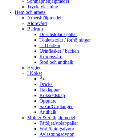
Sömnapnehjälpmedel
Tryckavlastning
Hem och arbete
Arbetshjälpmedel
Äldrevård
Badrum
Duschstolar / pallar
Toalettstolar / förhöjningar
Till badkar
Urinflasker / bäcken
Kroppsvård
Stöd och antihalk
Hygien
I Köket
Äta
Dricka
Haklappar
Köksredskap
Öppnare
Saxar/Griptänger
Antihalk
Möbler & Sitthjälpmedel
Fåtöljer/stolar/pallar
Förhöjningsdynor
Avlastningsdynor