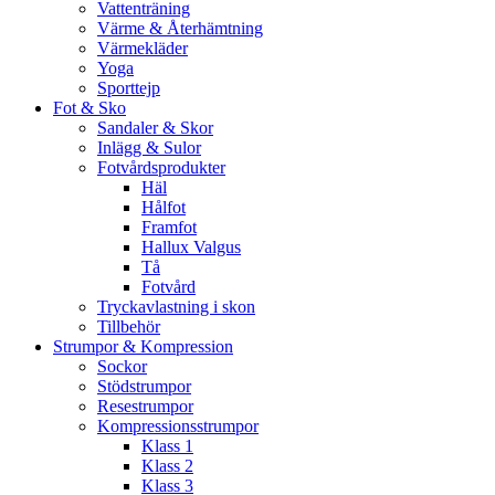
Vattenträning
Värme & Återhämtning
Värmekläder
Yoga
Sporttejp
Fot & Sko
Sandaler & Skor
Inlägg & Sulor
Fotvårdsprodukter
Häl
Hålfot
Framfot
Hallux Valgus
Tå
Fotvård
Tryckavlastning i skon
Tillbehör
Strumpor & Kompression
Sockor
Stödstrumpor
Resestrumpor
Kompressionsstrumpor
Klass 1
Klass 2
Klass 3