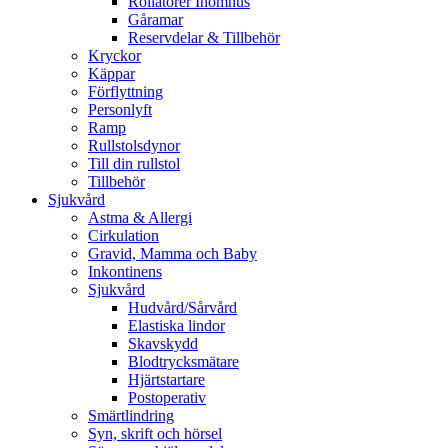
Rollatorer Inomhus
Gåramar
Reservdelar & Tillbehör
Kryckor
Käppar
Förflyttning
Personlyft
Ramp
Rullstolsdynor
Till din rullstol
Tillbehör
Sjukvård
Astma & Allergi
Cirkulation
Gravid, Mamma och Baby
Inkontinens
Sjukvård
Hudvård/Sårvård
Elastiska lindor
Skavskydd
Blodtrycksmätare
Hjärtstartare
Postoperativ
Smärtlindring
Syn, skrift och hörsel