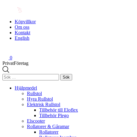
Köpvillkor
Om oss
Kontakt
English
0
Privat
Företag
Sök
efter:
Hjälpmedel
Rullstol
Hyra Rullstol
Elektrisk Rullstol
Tillbehör till Eloflex
Tillbehör Plego
Elscooter
Rollatorer & Gåramar
Rollatorer