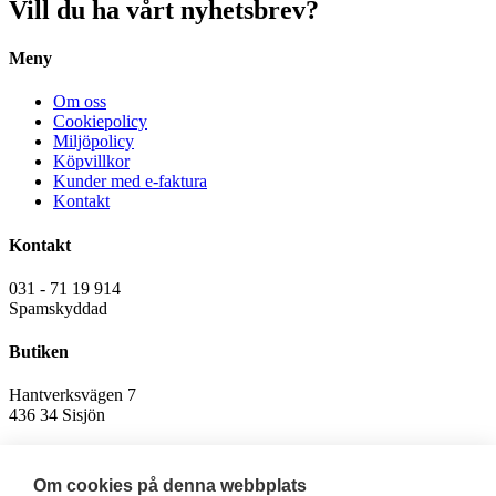
produkten
Vill du ha vårt nyhetsbrev?
har
flera
Meny
varianter.
De
olika
Om oss
alternativen
Cookiepolicy
kan
Miljöpolicy
väljas
Köpvillkor
på
Kunder med e-faktura
produktsidan
Kontakt
Kontakt
031 - 71 19 914
Spamskyddad
Butiken
Hantverksvägen 7
436 34 Sisjön
Vardagar 10:00 - 18:00
Lördag 10:00 - 15:00
Om cookies på denna webbplats
Söndag Stängt