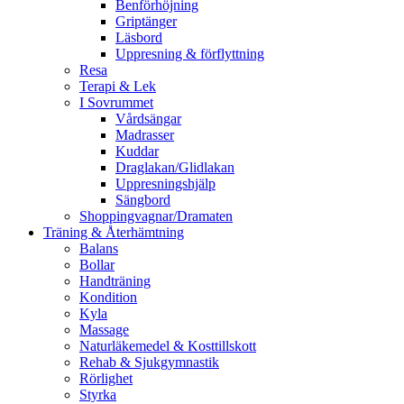
Benförhöjning
Griptänger
Läsbord
Uppresning & förflyttning
Resa
Terapi & Lek
I Sovrummet
Vårdsängar
Madrasser
Kuddar
Draglakan/Glidlakan
Uppresningshjälp
Sängbord
Shoppingvagnar/Dramaten
Träning & Återhämtning
Balans
Bollar
Handträning
Kondition
Kyla
Massage
Naturläkemedel & Kosttillskott
Rehab & Sjukgymnastik
Rörlighet
Styrka