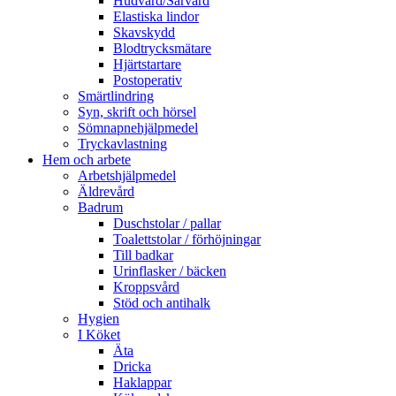
Hudvård/Sårvård
Elastiska lindor
Skavskydd
Blodtrycksmätare
Hjärtstartare
Postoperativ
Smärtlindring
Syn, skrift och hörsel
Sömnapnehjälpmedel
Tryckavlastning
Hem och arbete
Arbetshjälpmedel
Äldrevård
Badrum
Duschstolar / pallar
Toalettstolar / förhöjningar
Till badkar
Urinflasker / bäcken
Kroppsvård
Stöd och antihalk
Hygien
I Köket
Äta
Dricka
Haklappar