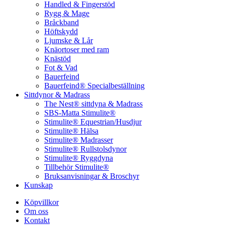
Handled & Fingerstöd
Rygg & Mage
Bråckband
Höftskydd
Ljumske & Lår
Knäortoser med ram
Knästöd
Fot & Vad
Bauerfeind
Bauerfeind® Specialbeställning
Sittdynor & Madrass
The Nest® sittdyna & Madrass
SBS-Matta Stimulite®
Stimulite® Equestrian/Husdjur
Stimulite® Hälsa
Stimulite® Madrasser
Stimulite® Rullstolsdynor
Stimulite® Ryggdyna
Tillbehör Stimulite®
Bruksanvisningar & Broschyr
Kunskap
Köpvillkor
Om oss
Kontakt