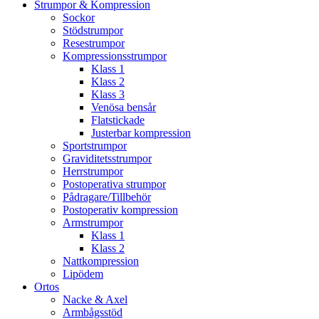
Strumpor & Kompression
Sockor
Stödstrumpor
Resestrumpor
Kompressionsstrumpor
Klass 1
Klass 2
Klass 3
Venösa bensår
Flatstickade
Justerbar kompression
Sportstrumpor
Graviditetsstrumpor
Herrstrumpor
Postoperativa strumpor
Pådragare/Tillbehör
Postoperativ kompression
Armstrumpor
Klass 1
Klass 2
Nattkompression
Lipödem
Ortos
Nacke & Axel
Armbågsstöd