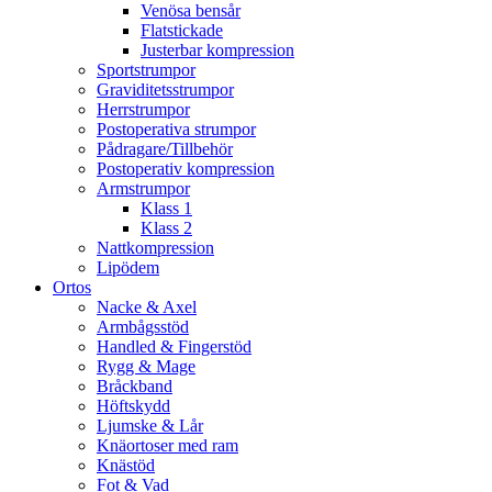
Venösa bensår
Flatstickade
Justerbar kompression
Sportstrumpor
Graviditetsstrumpor
Herrstrumpor
Postoperativa strumpor
Pådragare/Tillbehör
Postoperativ kompression
Armstrumpor
Klass 1
Klass 2
Nattkompression
Lipödem
Ortos
Nacke & Axel
Armbågsstöd
Handled & Fingerstöd
Rygg & Mage
Bråckband
Höftskydd
Ljumske & Lår
Knäortoser med ram
Knästöd
Fot & Vad