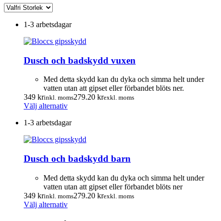
1-3 arbetsdagar
Dusch och badskydd vuxen
Med detta skydd kan du dyka och simma helt under
vatten utan att gipset eller förbandet blöts ner.
349
kr
279.20
kr
inkl. moms
exkl. moms
Den
Välj alternativ
här
1-3 arbetsdagar
produkten
har
flera
varianter.
Dusch och badskydd barn
De
olika
alternativen
Med detta skydd kan du dyka och simma helt under
kan
vatten utan att gipset eller förbandet blöts ner
väljas
349
kr
279.20
kr
inkl. moms
exkl. moms
på
Den
Välj alternativ
produktsidan
här