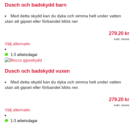
varianter.
Dusch och badskydd barn
De
olika
Med detta skydd kan du dyka och simma helt under vatten
alternativen
utan att gipset eller förbandet blöts ner
kan
väljas
279.20
kr
på
exkl. moms
produktsidan
Den
Välj alternativ
här
produkten
1-3 arbetsdagar
har
flera
varianter.
Dusch och badskydd vuxen
De
olika
Med detta skydd kan du dyka och simma helt under vatten
alternativen
utan att gipset eller förbandet blöts ner.
kan
väljas
279.20
kr
på
exkl. moms
produktsidan
Den
Välj alternativ
här
produkten
1-3 arbetsdagar
har
flera