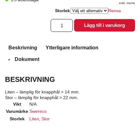
exkl. moms
Storlek
Rensa
Knappknäppare
Lägg till i varukorg
mängd
Beskrivning
Ytterligare information
Dokument
BESKRIVNING
Liten – lämplig för knapphål > 14 mm.
Stor – lämplig för knapphål > 22 mm.
Vikt
N/A
Varumärke
Swereco
Storlek
Liten
,
Stor