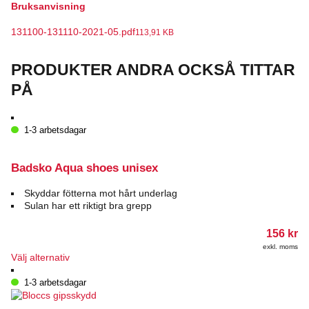
Bruksanvisning
131100-131110-2021-05.pdf
113,91 KB
PRODUKTER ANDRA OCKSÅ TITTAR
PÅ
1-3 arbetsdagar
Badsko Aqua shoes unisex
Skyddar fötterna mot hårt underlag
Sulan har ett riktigt bra grepp
156
kr
exkl. moms
Den
Välj alternativ
här
produkten
1-3 arbetsdagar
har
flera