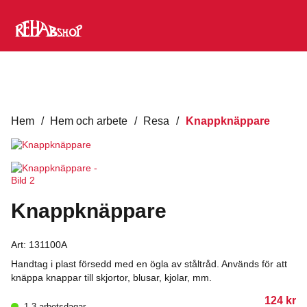
Hem
/
Hem och arbete
/
Resa
/
Knappknäppare
Knappknäppare
Art:
131100A
Handtag i plast försedd med en ögla av ståltråd. Används för att
knäppa knappar till skjortor, blusar, kjolar, mm.
124
kr
1-3 arbetsdagar