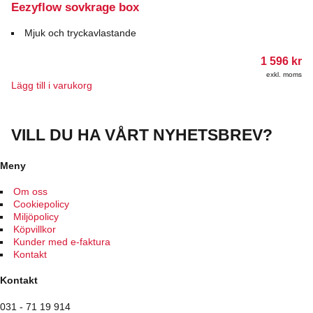
varianter.
Eezyflow sovkrage box
De
olika
Mjuk och tryckavlastande
alternativen
kan
1 596
kr
väljas
exkl. moms
på
Lägg till i varukorg
produktsidan
VILL DU HA VÅRT NYHETSBREV?
Meny
Om oss
Cookiepolicy
Miljöpolicy
Köpvillkor
Kunder med e-faktura
Kontakt
Kontakt
031 - 71 19 914