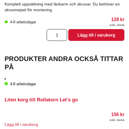
Komplett uppsättning med länkarm och skruvar. Du behöver en
skruvmejsel för montering.
128
kr
4-8 arbetsdagar
exkl. moms
Länkarm
Lägg till i varukorg
med
monteringsskruvar
(höger).
mängd
PRODUKTER ANDRA OCKSÅ TITTAR
PÅ
4-8 arbetsdagar
Liten korg till Rollatorn Let's go
156
kr
exkl. moms
Lägg till i varukorg