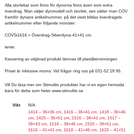
Alla storlekar som finns för dynorna finns även som extra
överdrag. Man väljer dynmodell och storlek, sen sätter man COV
framför dynans artikelnummer, på det viset bildas överdragets
artikelnummer efter följande mönster:
COVSi1616 = Överdrag-Silverdyna-41×41 cm.
terier.
Kassering av uttjänad produkt lämnas till plaståtervinningen.
Priset är inklusive moms. Vid frågor ring oss på 031-52 18 95.
Vill Du läsa mer om Stimulite produkter har vi en egen hemsida
bara för detta som heter www.stimulite.se
Vikt
N/A
1414 – 36×36 cm
,
1416 – 36×41 cm
,
1418 – 36×46
cm
,
1420 – 36×51 cm
,
1516 – 38×41 cm
,
1517 –
38×43 cm
,
1518 – 38×46 cm
,
1520 – 38×51 cm
,
1616 – 41×41 cm
,
1618 – 41×46 cm
,
1620 – 41×51