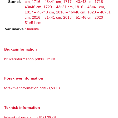
Storlek
cm
,
1716 – 43×41 cm
,
1717 – 43×43 cm
,
1718 –
43×46 cm
,
1720 – 43×51 cm
,
1816 – 46×41 cm
,
1817 – 46×43 cm
,
1818 – 46×46 cm
,
1820 – 46×51
cm
,
2016 – 51×41 cm
,
2018 – 51×46 cm
,
2020 –
51×51 cm
Varumärke
Stimulite
Brukarinformation
brukarinformation.pdf
303,12 KB
Förskriverinformation
forskrivarinformation.pdf
191,53 KB
Teknisk information
tekniskinformation.pdf
171,30 KB