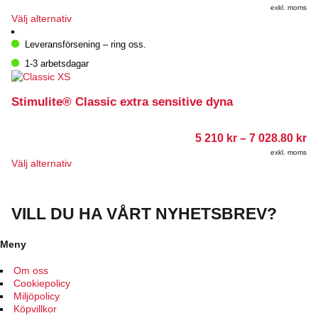
väljas
4
exkl. moms
på
42
Den
Välj alternativ
till
produktsidan
här
4
produkten
Leveransförsening – ring oss.
60
har
1-3 arbetsdagar
flera
varianter.
De
Stimulite® Classic extra sensitive dyna
olika
alternativen
kan
Pr
5 210
kr
–
7 028.80
kr
väljas
5
exkl. moms
på
21
Den
Välj alternativ
till
produktsidan
här
7
produkten
02
har
VILL DU HA VÅRT NYHETSBREV?
flera
varianter.
De
Meny
olika
alternativen
Om oss
kan
Cookiepolicy
väljas
Miljöpolicy
på
Köpvillkor
produktsidan