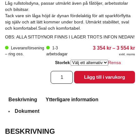
Låg rullstolsdyna, passar utmärkt även på fåtöljer, arbetsstolar
och bilsitsar.
Tack vare sin låga höjd är dynan fördelaktig för att sparkförflytta
sig själv och att lätt kommer under bord. Utmärkt stabilitet, sval
och komfortabel.Sval och komfortabel.
OBS: ALLA SITTDYNOR FINNS I LAGER TROTS INFON NEDAN!
Pr
3 354
kr
–
3 554
kr
Leveransförsening
1-3
3
– ring oss.
arbetsdagar
exkl. moms
35
till
Storlek
Rensa
3
55
Stimulite®
Lägg till i varukorg
Silver
mängd
Beskrivning
Ytterligare information
Dokument
BESKRIVNING