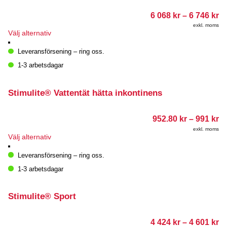
Pr
6 068
kr
–
6 746
kr
6
exkl. moms
06
Den
Välj alternativ
till
här
6
produkten
Leveransförsening – ring oss.
74
har
1-3 arbetsdagar
flera
varianter.
De
Stimulite® Vattentät hätta inkontinens
olika
alternativen
kan
Pr
952.80
kr
–
991
kr
väljas
95
exkl. moms
på
till
Den
Välj alternativ
99
produktsidan
här
produkten
Leveransförsening – ring oss.
har
1-3 arbetsdagar
flera
varianter.
De
Stimulite® Sport
olika
alternativen
kan
Pr
4 424
kr
–
4 601
kr