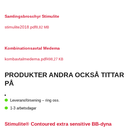
Samlingsbroschyr Stimulite
stimulite2018.pdf
8,82 MB
Kombinationsavtal Medema
kombavtalmedema.pdf
498,27 KB
PRODUKTER ANDRA OCKSÅ TITTAR
PÅ
Leveransförsening – ring oss.
1-3 arbetsdagar
Stimulite® Contoured extra sensitive BB-dyna